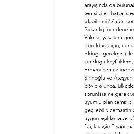
arayışında da bulunabi
temsilcileri hatta is
olabilir mi? Zaten cem
Bakanlığı’nın denetimi
Vakıflar yasasına gör
görüldüğü için, cemaa
olduğu gerekçesi ile v
sunduğu keyfiliklere
Ermeni cemaatindeki 
Şirinoğlu ve Ateşyan
böyle olunca, ülkede 
sorunlara ne gerek va
uyumlu olan temsilcil
geçilebilir, cemaatin
uygun açıklama ve düz
“açık seçim” yapılma