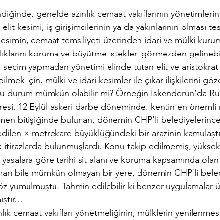
ndiğinde, genelde azınlık cemaat vakıflarının yönetimlerin
elit kesimi, iş girişimcilerinin ya da yakınlarının olması t
 kesimin, cemaat temsiliyeti üzerinden idari ve mülki kurum
lıklarını koruma ve büyütme istekleri görmezden gelinebil
 secim yapmadan yönetimi elinde tutan elit ve aristokrat
bilmek için, mülki ve idari kesimler ile çıkar ilişkilerini g
u durum mümkün olabilir mi? Örneğin İskenderun’da R
vresi, 12 Eylül askeri darbe döneminde, kentin en önemli
hemen bitişiğinde bulunan, dönemin CHP’li belediyelerince 
edilen × metrekare büyüklüğündeki bir arazinin kamulaştı
itirazlarda bulunmuşlardı. Konu takip edilmemiş, yüksek y
 yasalara göre tarihi sit alanı ve koruma kapsamında olan 
marı bile mümkün olmayan bir yere, dönemin CHP’li beled
öz yumulmuştu. Tahmin edilebilir ki benzer uygulamalar ü
ıştır…
ık cemaat vakıfları yönetmeliğinin, mülklerin yenilenmesi