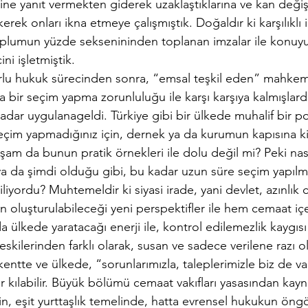
ne yanıt vermekten giderek uzaklaştıklarına ve kan değiş
rek onları ikna etmeye çalışmıştık. Doğaldır ki karşılıklı 
plumun yüzde seksenininden toplanan imzalar ile konuyu
ni işletmiştik.
orlu hukuk sürecinden sonra, “emsal teşkil eden” mahkeme
ılda bir seçim yapma zorunluluğu ile karşı karşıya kalmışlardı
adar uygulanageldi. Türkiye gibi bir ülkede muhalif bir p
 seçim yapmadığınız için, dernek ya da kurumun kapısına kil
aşam da bunun pratik örnekleri ile dolu değil mi? Peki nas
a da şimdi olduğu gibi, bu kadar uzun süre seçim yapıl
liyordu? Muhtemeldir ki siyasi irade, yani devlet, azınlık
n oluşturulabileceği yeni perspektifler ile hem cemaat iç
 ülkede yaratacağı enerji ile, kontrol edilemezlik kaygısı 
 eskilerinden farklı olarak, susan ve sadece verilene razı o
kentte ve ülkede, “sorunlarımızla, taleplerimizle biz de va
r kılabilir. Büyük bölümü cemaat vakıfları yasasından kayn
in, eşit yurttaşlık temelinde, hatta evrensel hukukun ön