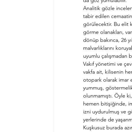
da göz yumulabilir.
Analitik gözle incele
tabir edilen cemaatin 
görülecektir. Bu elit
görme olanakları, var
dönüp bakınca, 26 yıl
malvarlıklarını koruya
uyumlu çalışmadan b
Vakıf yönetimi ve çe
vakfa ait, kilisenin 
otopark olarak imar 
yummuş, göstermelik 
olunmamıştı. Öyle ki,
hemen bitişiğinde, i
izni uydurulmuş ve g
yerlerinde de yaşanm
Kuşkusuz burada azınl