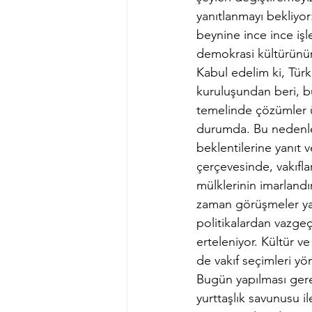
yanıtlanmayı bekliyor
beynine ince ince iş
demokrasi kültürünün
Kabul edelim ki, Türk
kuruluşundan beri, bün
temelinde çözümler ü
durumda. Bu nedenle,
beklentilerine yanıt v
çerçevesinde, vakıfla
mülklerinin imarlandı
zaman görüşmeler yapıl
politikalardan vazgeç
erteleniyor. Kültür ve
de vakıf seçimleri yö
Bugün yapılması gere
yurttaşlık savunusu i