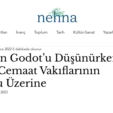
tları
İnanç
Toplum
Tarih
Kültür-Sanat
Yazar
ca 2022
5 dakikada okunur
n Godot’u Düşünürke
 Cemaat Vakıflarının
 Üzerine
 2023