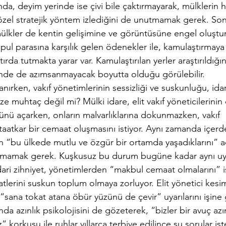
nda, deyim yerinde ise çivi bile çaktırmayarak, mülklerin 
özel stratejik yöntem izlediğini de unutmamak gerek. Son
kler de kentin gelişimine ve görüntüsüne engel oluştur
 pul parasına karşılık gelen ödenekler ile, kamulaştırmaya
rda tutmakta yarar var. Kamulaştırılan yerler araştırıldığ
inde de azımsanmayacak boyutta olduğu görülebilir.
ırken, vakıf yönetimlerinin sessizliği ve suskunluğu, idari
lize muhtaç değil mi? Mülki idare, elit vakıf yöneticilerinin 
önünü açarken, onların malvarlıklarına dokunmazken, vakıf 
aatkar bir cemaat oluşmasını istiyor. Aynı zamanda içerde
in “bu ülkede mutlu ve özgür bir ortamda yaşadıklarını” a
utmamak gerek. Kuşkusuz bu durum bugüne kadar aynı uyg
ari zihniyet, yönetimlerden “makbul cemaat olmalarını” is
tlerini suskun toplum olmaya zorluyor. Elit yönetici kesim,
“sana tokat atana öbür yüzünü de çevir” uyarılarını işine g
da azınlık psikolojisini de gözeterek, “bizler bir avuç azınl
” korkusu ile ruhlar yıllarca terbiye edilince şu sorular is