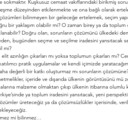
e sokmaktır. Kuşkusuz cemaat vakıflarındaki birikmiş sor
eşme düzeyinden etkilenmekte ve ona bağlı olarak ertel
 çözümleri bilinmeyen bir geleceğe ertelemek, seçim yapm
u bir yaklaşım olabilir mi? O zaman birey ya da toplum o
klanabilir? Doğru olan, sorunların çözümünü ülkedeki de
den, bugünden seçme ve seçilme iradesini yansıtacak se
l mi?
elit azınlığın çıkarları mı yoksa toplumun çıkarları mı? Ce
 katılımcı pratik uygulamalar ve kendi içimizde yaratacağı
aha değerli bir katkı oluşturmaz mı sorunların çözümüne?
netmelikler, içeride ve dışarıda ülkenin görüntüsünü mü z
kalarına malzeme olmaktan çıkıp ülkenin itibarına olumlu k
kiye’sinde ya toplum iradesini yansıtacak, yeni perspekti
zümler üreteceğiz ya da çözümsüzlükler içerisinde, veril
ekleyeceğiz.
mez mi bilinmez…        