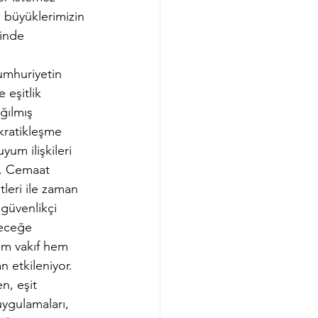
 büyüklerimizin 
inde 
umhuriyetin 
 eşitlik 
ğılmış 
kratikleşme 
yum ilişkileri 
l. Cemaat 
tleri ile zaman 
 güvenlikçi 
leceğe 
hem vakıf hem 
n etkileniyor.
n, eşit 
uygulamaları, 