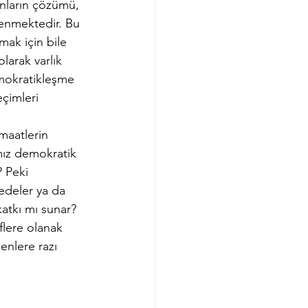
unların çözümü, 
enmektedir. Bu 
ak için bile 
larak varlık 
mokratikleşme 
çimleri 
maatlerin 
mız demokratik 
 Peki 
edeler ya da 
atkı mı sunar? 
flere olanak 
enlere razı 