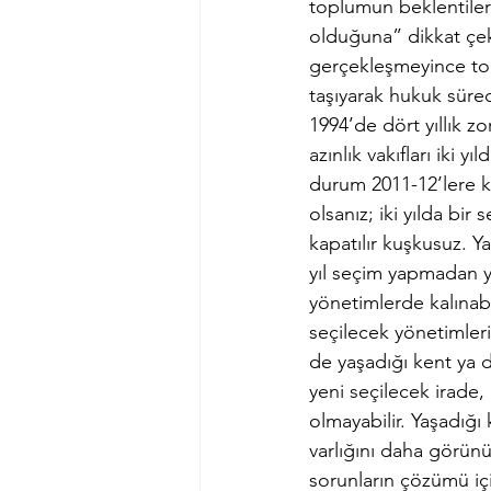
toplumun beklentileri
olduğuna” dikkat çeke
gerçekleşmeyince to
taşıyarak hukuk süreci
1994’de dört yıllık z
azınlık vakıfları iki y
durum 2011-12’lere k
olsanız; iki yılda bir
kapatılır kuşkusuz. Y
yıl seçim yapmadan y
yönetimlerde kalınabi
seçilecek yönetimleri
de yaşadığı kent ya da
yeni seçilecek irade,
olmayabilir. Yaşadığı 
varlığını daha görünü
sorunların çözümü iç