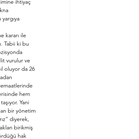
imine ihtiyaç 
ikna 
 yargıya 
 kararı ile 
. Tabii ki bu 
ozisyonda 
it vurulur ve 
ıl oluyor da 26 
madan 
 cemaatlerinde 
erisinde hem 
taşıyor. Yani 
lan bir yönetim 
rız” diyerek, 
aklan birikmiş 
gördüğü hak 