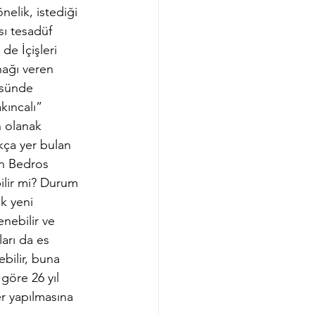
nelik, istediği 
sı tesadüf 
de İçişleri 
nağı veren 
üsünde 
kıncalı” 
n olanak 
ça yer bulan 
an Bedros 
ilir mi? Durum 
k yeni 
nebilir ve 
arı da es 
bilir, buna 
göre 26 yıl 
r yapılmasına 