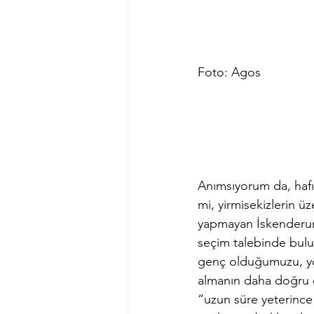
Foto: Agos        
Anımsıyorum da, hafız
mi, yirmisekizlerin 
yapmayan İskenderun
seçim talebinde bulun
genç olduğumuzu, yön
almanın daha doğru ol
“uzun süre yeterince 