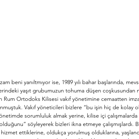
am beni yanıltmıyor ise, 1989 yılı bahar başlarında, mevsim
üzerindeki yaşıt grubumuzun tohuma düşen coşkusundan mı
 Rum Ortodoks Kilisesi vakıf yönetimine cemaatten imza
muştuk. Vakıf yöneticileri bizlere “bu işin hiç de kolay o
etimde sorumluluk almak yerine, kilise içi çalışmalarda 
duğunu” söyleyerek bizleri ikna etmeye çalışmışlardı. Bi
hizmet ettiklerine, oldukça yorulmuş olduklarına, yaşlandı