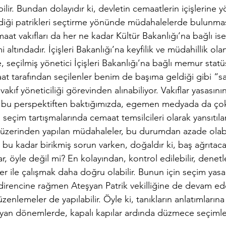
lir. Bundan dolayıdır ki, devletin cemaatlerin içişlerine yö
tediği patrikleri seçtirme yönünde müdahalelerde bulunma
aat vakıfları da her ne kadar Kültür Bakanlığı’na bağlı ise 
 altındadır. İçişleri Bakanlığı’na keyfilik ve müdahillik ola
e, seçilmiş yönetici İçişleri Bakanlığı’na bağlı memur stat
t tarafından seçilenler benim de başıma geldiği gibi “sa
akıf yöneticiliği görevinden alınabiliyor. Vakıflar yasasını
, bu perspektiften baktığımızda, egemen medyada da çok
seçim tartışmalarında cemaat temsilcileri olarak yansıtıl
 üzerinden yapılan müdahaleler, bu durumdan azade olab
bu kadar birikmiş sorun varken, doğaldır ki, baş ağrıtaca
r, öyle değil mi? En kolayından, kontrol edilebilir, denetle
er ile çalışmak daha doğru olabilir. Bunun için seçim yasal
 direncine rağmen Ateşyan Patrik vekilliğine de devam ede
enlemeler de yapılabilir. Öyle ki, tanıkların anlatımlarına 
yan dönemlerde, kapalı kapılar ardında düzmece seçimle