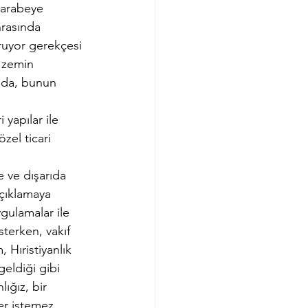
harabeye 
rasında 
uyor gerekçesi 
 zemin 
ında, bunun 
 yapılar ile 
özel ticari 
 ve dışarıda 
çıklamaya 
ulamalar ile 
terken, vakıf 
 Hıristiyanlık 
eldiği gibi 
ığız, bir 
ter istemez 