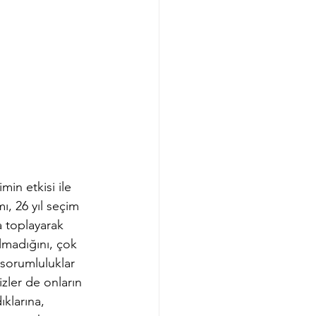
in etkisi ile 
, 26 yıl seçim 
 toplayarak 
lmadığını, çok 
sorumluluklar 
zler de onların 
klarına, 