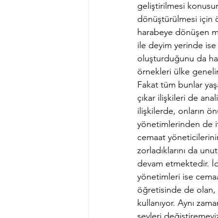
geliştirilmesi konusu
dönüştürülmesi için 
harabeye dönüşen mül
ile deyim yerinde ise
oluşturduğunu da hatı
örnekleri ülke genel
Fakat tüm bunlar yaşan
çıkar ilişkileri de ana
ilişkilerde, onların 
yönetimlerinden de it
cemaat yöneticilerin
zorladıklarını da un
devam etmektedir. İd
yönetimleri ise cemaa
öğretisinde de olan, 
kullanıyor. Aynı zaman
şeyleri değiştiremeyiz