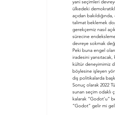
yani seçimleri devrey
ülkedeki demokratikl
açıdan bakıldığında,
talimat beklemek doğr
gerekçemiz nasıl açı
sürecine endeksleme
devreye sokmak deği
Peki buna engel olan 
iradesini yansıtacak,
kültür deneyimimiz d
böylesine işleyen yö
dış politikalarda baş
Sonuç olarak 2022 Tür
sunan seçim odaklı çö
kalarak “Godot’u” b
“Godot” gelir mi gel