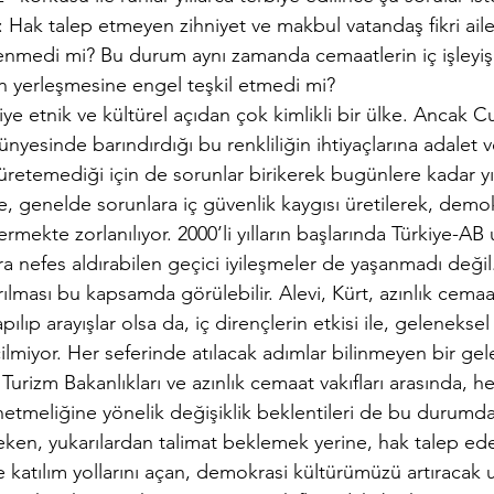
: Hak talep etmeyen zihniyet ve makbul vatandaş fikri aile
lenmedi mi? Bu durum aynı zamanda cemaatlerin iç işleyiş
 yerleşmesine engel teşkil etmedi mi?
iye etnik ve kültürel açıdan çok kimlikli bir ülke. Ancak C
yesinde barındırdığı bu renkliliğin ihtiyaçlarına adalet ve
retemediği için de sorunlar birikerek bugünlere kadar yı
 genelde sorunlara iç güvenlik kaygısı üretilerek, demo
ermekte zorlanılıyor. 2000’li yılların başlarında Türkiye-AB u
ra nefes aldırabilen geçici iyileşmeler de yaşanmadı deği
rılması bu kapsamda görülebilir. Alevi, Kürt, azınlık cemaa
ıp arayışlar olsa da, iç dirençlerin etkisi ile, geleneksel
ilmiyor. Her seferinde atılacak adımlar bilinmeyen bir ge
 Turizm Bakanlıkları ve azınlık cemaat vakıfları arasında, 
netmeliğine yönelik değişiklik beklentileri de bu durumda
ken, yukarılardan talimat beklemek yerine, hak talep ede
le katılım yollarını açan, demokrasi kültürümüzü artıracak 