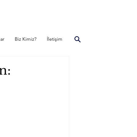
lar
Biz Kimiz?
İletişim
n: