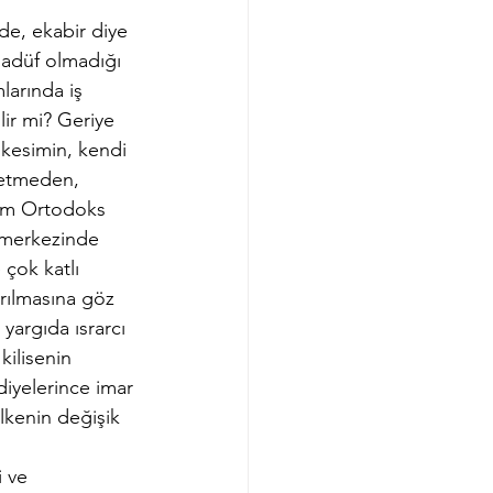
de, ekabir diye 
esadüf olmadığı 
larında iş 
ir mi? Geriye 
 kesimin, kendi 
özetmeden, 
um Ortodoks 
 merkezinde 
çok katlı 
rılmasına göz 
argıda ısrarcı 
kilisenin 
iyelerince imar 
lkenin değişik 
 ve 