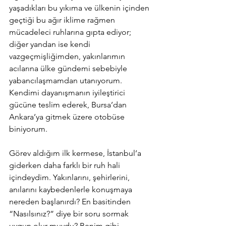
yaşadıkları bu yıkıma ve ülkenin içinden 
geçtiği bu ağır iklime rağmen 
mücadeleci ruhlarına gıpta ediyor; 
diğer yandan ise kendi 
vazgeçmişliğimden, yakınlarımın 
acılarına ülke gündemi sebebiyle 
yabancılaşmamdan utanıyorum. 
Kendimi dayanışmanın iyileştirici 
gücüne teslim ederek, Bursa’dan 
Ankara’ya gitmek üzere otobüse 
biniyorum.
Görev aldığım ilk kermese, İstanbul’a 
giderken daha farklı bir ruh hali 
içindeydim. Yakınlarını, şehirlerini, 
anılarını kaybedenlerle konuşmaya 
nereden başlanırdı? En basitinden 
“Nasılsınız?” diye bir soru sormak 
uygun olur muydu? Benim gibi 