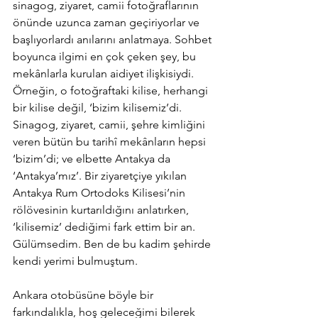
sinagog, ziyaret, camii fotoğraflarının 
önünde uzunca zaman geçiriyorlar ve 
başlıyorlardı anılarını anlatmaya. Sohbet 
boyunca ilgimi en çok çeken şey, bu 
mekânlarla kurulan aidiyet ilişkisiydi. 
Örneğin, o fotoğraftaki kilise, herhangi 
bir kilise değil, ‘bizim kilisemiz’di. 
Sinagog, ziyaret, camii, şehre kimliğini 
veren bütün bu tarihî mekânların hepsi 
‘bizim’di; ve elbette Antakya da 
‘Antakya’mız’. Bir ziyaretçiye yıkılan 
Antakya Rum Ortodoks Kilisesi’nin 
rölövesinin kurtarıldığını anlatırken, 
‘kilisemiz’ dediğimi fark ettim bir an. 
Gülümsedim. Ben de bu kadim şehirde 
kendi yerimi bulmuştum.
Ankara otobüsüne böyle bir 
farkındalıkla, hoş geleceğimi bilerek 