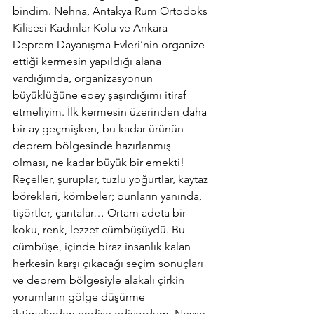
bindim. Nehna, Antakya Rum Ortodoks 
Kilisesi Kadınlar Kolu ve Ankara 
Deprem Dayanışma Evleri’nin organize 
ettiği kermesin yapıldığı alana 
vardığımda, organizasyonun 
büyüklüğüne epey şaşırdığımı itiraf 
etmeliyim. İlk kermesin üzerinden daha 
bir ay geçmişken, bu kadar ürünün 
deprem bölgesinde hazırlanmış 
olması, ne kadar büyük bir emekti! 
Reçeller, şuruplar, tuzlu yoğurtlar, kaytaz 
börekleri, kömbeler; bunların yanında, 
tişörtler, çantalar… Ortam adeta bir 
koku, renk, lezzet cümbüşüydü. Bu 
cümbüşe, içinde biraz insanlık kalan 
herkesin karşı çıkacağı seçim sonuçları 
ve deprem bölgesiyle alakalı çirkin 
yorumların gölge düşürme 
ihtimalinden endişe ediyordum. Neyse 