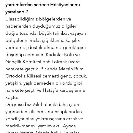
yardımlardan sadece Hristiyanlar mı 
yararlandı?
Ulaşabildiğimiz bölgelerden ve 
haberlerden duyduğumuz bilgiler 
doğrultusunda, büyük tahribat yaşayan 
bölgelerin imdat çığlıklarına karşılık 
vermemiz, destek olmamız gerektiğini 
düşünüp cemaatin Kadınlar Kolu ve 
Gençlik Komitesi dahil olmak üzere 
harekete geçtik. Bir anda Mersin Rum 
Ortodoks Kilisesi cemaati genç, çocuk, 
yetişkin, yaşlı demeden bir ordu gibi 
harekete geçti ve Hatay’a kardeşlerine 
koştu.
Doğrusu biz Vakıf olarak daha çağrı 
yapmadan kilisemiz mensuplarından 
kendi yarınları yokmuşçasına erzak ve 
maddi–manevi yardım aktı. Ayrıca 
komşularımız, Mersin halkı, “bunlar 