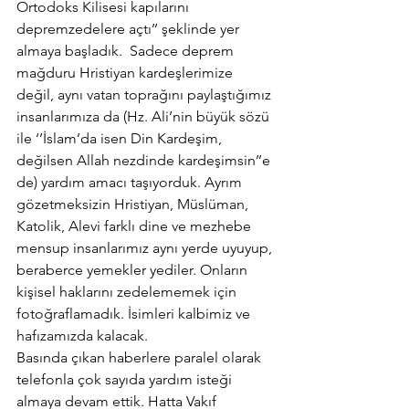
Ortodoks Kilisesi kapılarını 
depremzedelere açtı’’ şeklinde yer 
almaya başladık.  Sadece deprem 
mağduru Hristiyan kardeşlerimize 
değil, aynı vatan toprağını paylaştığımız 
insanlarımıza da (Hz. Ali’nin büyük sözü 
ile ‘’İslam’da isen Din Kardeşim, 
değilsen Allah nezdinde kardeşimsin’’e 
de) yardım amacı taşıyorduk. Ayrım 
gözetmeksizin Hristiyan, Müslüman, 
Katolik, Alevi farklı dine ve mezhebe 
mensup insanlarımız aynı yerde uyuyup, 
beraberce yemekler yediler. Onların 
kişisel haklarını zedelememek için 
fotoğraflamadık. İsimleri kalbimiz ve 
hafızamızda kalacak.
Basında çıkan haberlere paralel olarak 
telefonla çok sayıda yardım isteği 
almaya devam ettik. Hatta Vakıf 