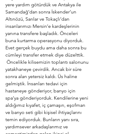
yere yardım götürdük ve Antakya ile 
Samandağ’dan sonra İskender’un 
Altınözü, Sarılar ve Tokaçlı’dan 
insanlarımızı Mersin’e kardeşlerinin 
yanına transfere başladık. Önceleri 
buna kurtarma operasyonu diyorduk. 
Evet gerçek buydu ama daha sonra bu 
cümleyi transfer etmek diye düzelttik. 
 Öncelikle kilisemizin toplantı salonunu 
yatakhaneye çevirdik. Ancak bir süre 
sonra alan yetersiz kaldı. Üs haline 
gelmiştik. İnsanları tedavi için 
hastaneye gönderiyor, banyo için 
spa’ya gönderiyorduk. Kendilerine yeni 
aldığımız kıyafet, iç çamaşırı, eşofman 
ve banyo seti gibi kişisel ihtiyaçlarını 
temin ediyorduk. Bunların yanı sıra, 
yardımsever arkadaşlarımız ve 
cemaatimizden gelen ikinci el 