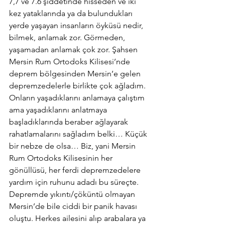
7,7 ve 7.6 şiddetinde hisseden ve iki 
kez yataklarında ya da bulundukları 
yerde yaşayan insanların öyküsü nedir, 
bilmek, anlamak zor. Görmeden, 
yaşamadan anlamak çok zor. Şahsen 
Mersin Rum Ortodoks Kilisesi’nde 
deprem bölgesinden Mersin’e gelen 
depremzedelerle birlikte çok ağladım. 
Onların yaşadıklarını anlamaya çalıştım 
ama yaşadıklarını anlatmaya 
başladıklarında beraber ağlayarak 
rahatlamalarını sağladım belki… Küçük 
bir nebze de olsa… Biz, yani Mersin 
Rum Ortodoks Kilisesinin her 
gönüllüsü, her ferdi depremzedelere 
yardım için ruhunu adadı bu süreçte.
Depremde yıkıntı/çöküntü olmayan 
Mersin’de bile ciddi bir panik havası 
oluştu. Herkes ailesini alıp arabalara ya 