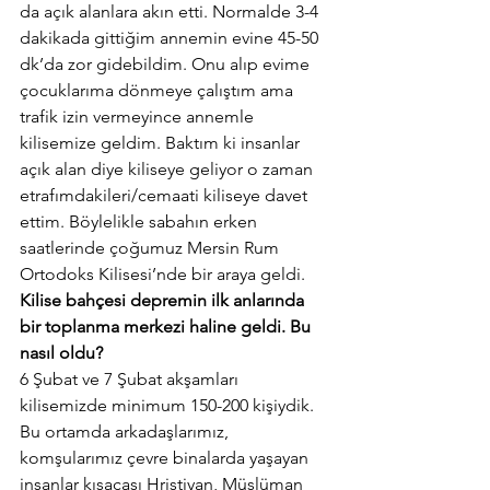
da açık alanlara akın etti. Normalde 3-4 
dakikada gittiğim annemin evine 45-50 
dk’da zor gidebildim. Onu alıp evime 
çocuklarıma dönmeye çalıştım ama 
trafik izin vermeyince annemle  
kilisemize geldim. Baktım ki insanlar 
açık alan diye kiliseye geliyor o zaman 
etrafımdakileri/cemaati kiliseye davet 
ettim. Böylelikle sabahın erken 
saatlerinde çoğumuz Mersin Rum 
Ortodoks Kilisesi’nde bir araya geldi.
Kilise bahçesi depremin ilk anlarında 
bir toplanma merkezi haline geldi. Bu 
nasıl oldu?
6 Şubat ve 7 Şubat akşamları 
kilisemizde minimum 150-200 kişiydik. 
Bu ortamda arkadaşlarımız, 
komşularımız çevre binalarda yaşayan 
insanlar kısacası Hristiyan, Müslüman 