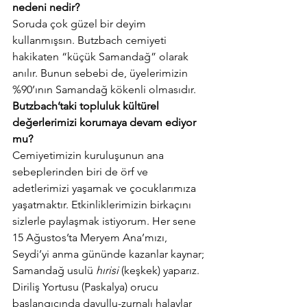
nedeni nedir? 
Soruda çok güzel bir deyim 
kullanmışsın. Butzbach cemiyeti 
hakikaten “küçük Samandağ” olarak 
anılır. Bunun sebebi de, üyelerimizin 
%90’ının Samandağ kökenli olmasıdır.
Butzbach’taki topluluk kültürel 
değerlerimizi korumaya devam ediyor 
mu?
Cemiyetimizin kuruluşunun ana 
sebeplerinden biri de örf ve 
adetlerimizi yaşamak ve çocuklarımıza 
yaşatmaktır. Etkinliklerimizin birkaçını 
sizlerle paylaşmak istiyorum. Her sene 
15 Ağustos’ta Meryem Ana’mızı, 
Seydi’yi anma gününde kazanlar kaynar; 
Samandağ usulü 
hırisi
 (keşkek) yaparız. 
Diriliş Yortusu (Paskalya) orucu 
başlangıcında davullu-zurnalı halaylar 