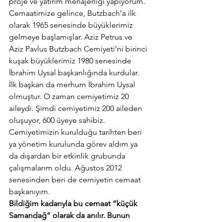
proje ve yatırım menajerliği yapıyorum.
Cemaatimize gelince, Butzbach’a ilk 
olarak 1965 senesinde büyüklerimiz 
gelmeye başlamışlar. Aziz Petrus ve 
Aziz Pavlus Butzbach Cemiyeti’ni birinci 
kuşak büyüklerimiz 1980 senesinde 
İbrahim Uysal başkanlığında kurdular. 
İlk başkan da merhum İbrahim Uysal 
olmuştur. O zaman cemiyetimiz 20 
aileydi. Şimdi cemiyetimiz 200 aileden 
oluşuyor, 600 üyeye sahibiz. 
Cemiyetimizin kurulduğu tarihten beri 
ya yönetim kurulunda görev aldım ya 
da dışardan bir etkinlik grubunda 
çalışmalarım oldu. Ağustos 2012 
senesinden beri de cemiyetin cemaat 
başkanıyım.
Bildiğim kadarıyla bu cemaat “küçük 
Samandağ” olarak da anılır. Bunun 