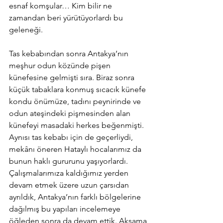
esnaf komşular… Kim bilir ne 
zamandan beri yürütüyorlardı bu 
geleneği. 
Tas kebabından sonra Antakya’nın 
meşhur odun közünde pişen 
künefesine gelmişti sıra. Biraz sonra 
küçük tabaklara konmuş sıcacık künefe 
kondu önümüze, tadını peynirinde ve 
odun ateşindeki pişmesinden alan 
künefeyi masadaki herkes beğenmişti. 
Aynısı tas kebabı için de geçerliydi, 
mekânı öneren Hataylı hocalarımız da 
bunun haklı gururunu yaşıyorlardı. 
Çalışmalarımıza kaldığımız yerden 
devam etmek üzere uzun çarsıdan 
ayrıldık, Antakya’nın farklı bölgelerine 
dağılmış bu yapıları incelemeye 
öğleden sonra da devam ettik. Akşama 