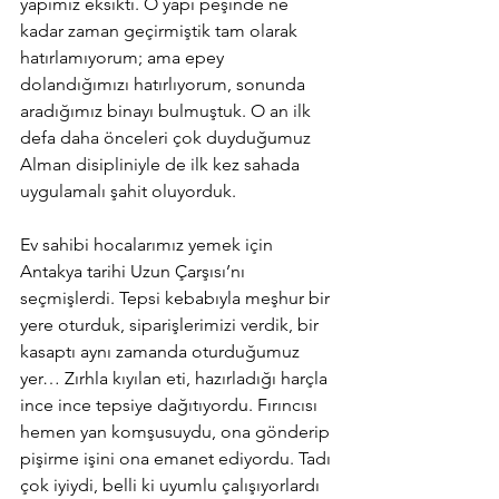
yapımız eksikti. O yapı peşinde ne 
kadar zaman geçirmiştik tam olarak 
hatırlamıyorum; ama epey 
dolandığımızı hatırlıyorum, sonunda 
aradığımız binayı bulmuştuk. O an ilk 
defa daha önceleri çok duyduğumuz 
Alman disipliniyle de ilk kez sahada 
uygulamalı şahit oluyorduk. 
Ev sahibi hocalarımız yemek için 
Antakya tarihi Uzun Çarşısı’nı 
seçmişlerdi. Tepsi kebabıyla meşhur bir 
yere oturduk, siparişlerimizi verdik, bir 
kasaptı aynı zamanda oturduğumuz 
yer… Zırhla kıyılan eti, hazırladığı harçla 
ince ince tepsiye dağıtıyordu. Fırıncısı 
hemen yan komşusuydu, ona gönderip 
pişirme işini ona emanet ediyordu. Tadı 
çok iyiydi, belli ki uyumlu çalışıyorlardı 