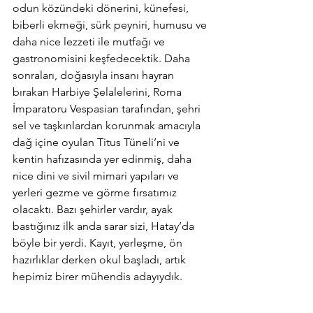
odun közündeki dönerini, künefesi, 
biberli ekmeği, sürk peyniri, humusu ve 
daha nice lezzeti ile mutfağı ve 
gastronomisini keşfedecektik. Daha 
sonraları, doğasıyla insanı hayran 
bırakan Harbiye Şelalelerini, Roma 
İmparatoru Vespasian tarafından, şehri 
sel ve taşkınlardan korunmak amacıyla 
dağ içine oyulan Titus Tüneli’ni ve 
kentin hafızasında yer edinmiş, daha 
nice dini ve sivil mimari yapıları ve 
yerleri gezme ve görme fırsatımız 
olacaktı. Bazı şehirler vardır, ayak 
bastığınız ilk anda sarar sizi, Hatay’da 
böyle bir yerdi. Kayıt, yerleşme, ön 
hazırlıklar derken okul başladı, artık 
hepimiz birer mühendis adayıydık.          