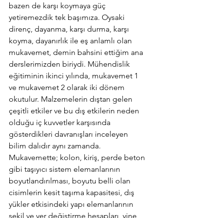
bazen de karşı koymaya güç 
yetiremezdik tek başımıza. Oysaki 
direnç, dayanma, karşı durma, karşı 
koyma, dayanırlık ile eş anlamlı olan 
mukavemet, demin bahsini ettiğim ana 
derslerimizden biriydi. Mühendislik 
eğitiminin ikinci yılında, mukavemet 1 
ve mukavemet 2 olarak iki dönem 
okutulur. Malzemelerin dıştan gelen 
çeşitli etkiler ve bu dış etkilerin neden 
olduğu iç kuvvetler karşısında 
gösterdikleri davranışları inceleyen 
bilim dalıdır aynı zamanda. 
Mukavemette; kolon, kiriş, perde beton 
gibi taşıyıcı sistem elemanlarının 
boyutlandırılması, boyutu belli olan 
cisimlerin kesit taşıma kapasitesi, dış 
yükler etkisindeki yapı elemanlarının 
şekil ve yer değiştirme hesapları, yine 