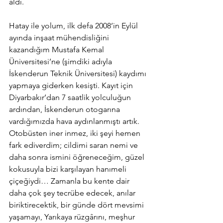
aldı. 
Hatay ile yolum, ilk defa 2008’in Eylül 
ayında inşaat mühendisliğini 
kazandığım Mustafa Kemal 
Üniversitesi’ne (şimdiki adıyla 
İskenderun Teknik Üniversitesi) kaydımı 
yapmaya giderken kesişti. Kayıt için 
Diyarbakır’dan 7 saatlik yolculuğun 
ardından, İskenderun otogarına 
vardığımızda hava aydınlanmıştı artık. 
Otobüsten iner inmez, iki şeyi hemen 
fark ediverdim; cildimi saran nemi ve 
daha sonra ismini öğreneceğim, güzel 
kokusuyla bizi karşılayan hanımeli 
çiçeğiydi… Zamanla bu kente dair 
daha çok şey tecrübe edecek, anılar 
biriktirecektik, bir günde dört mevsimi 
yaşamayı, Yarıkaya rüzgârını, meşhur 