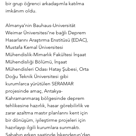
bir grup öğrenci arkadaşımla katılma 
imkânım oldu. 
Almanya’nin Bauhaus-Universität 
Weimar Üniversitesi’ne bağlı Deprem 
Hasarlarını Araştırma Enstitüsü (EDAC), 
Mustafa Kemal Üniversitesi 
Mühendislik-Mimarlık Fakültesi İnşaat 
Mühendisliği Bölümü, İnşaat 
Mühendisleri Odası Hatay Şubesi, Orta 
Doğu Teknik Üniversitesi gibi 
kurumlarca yürütülen SERAMAR 
projesinde amaç, Antakya-
Kahramanmaraş bölgesinde deprem 
tehlikesine hazırlık, hasar görebilirlik ve 
zarar azaltma mastır planlarını kent için 
bir dönüşüm, iyileştirme projeleri için 
hazırlayıp ilgili kurumlara sunmaktı. 
Sabahın erken saatinde İskenderun’dan 