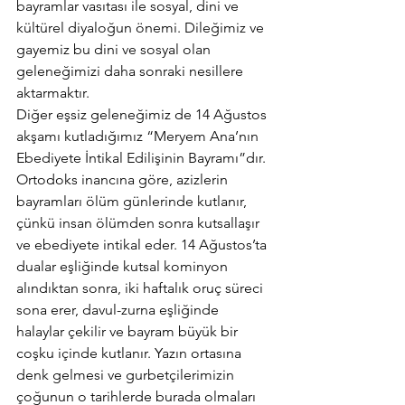
bayramlar vasıtası ile sosyal, dini ve 
kültürel diyaloğun önemi. Dileğimiz ve 
gayemiz bu dini ve sosyal olan 
geleneğimizi daha sonraki nesillere 
aktarmaktır.
Diğer eşsiz geleneğimiz de 14 Ağustos 
akşamı kutladığımız “Meryem Ana’nın 
Ebediyete İntikal Edilişinin Bayramı”dır. 
Ortodoks inancına göre, azizlerin 
bayramları ölüm günlerinde kutlanır, 
çünkü insan ölümden sonra kutsallaşır 
ve ebediyete intikal eder. 14 Ağustos’ta 
dualar eşliğinde kutsal kominyon 
alındıktan sonra, iki haftalık oruç süreci 
sona erer, davul-zurna eşliğinde 
halaylar çekilir ve bayram büyük bir 
coşku içinde kutlanır. Yazın ortasına 
denk gelmesi ve gurbetçilerimizin 
çoğunun o tarihlerde burada olmaları 