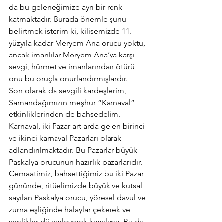
da bu geleneğimize ayrı bir renk 
katmaktadır. Burada önemle şunu 
belirtmek isterim ki, kilisemizde 11. 
yüzyıla kadar Meryem Ana orucu yoktu, 
ancak imanlılar Meryem Ana’ya karşı 
sevgi, hürmet ve imanlarından ötürü 
onu bu oruçla onurlandırmışlardır.
Son olarak da sevgili kardeşlerim, 
Samandağımızın meşhur “Karnaval” 
etkinliklerinden de bahsedelim. 
Karnaval, iki Pazar art arda gelen birinci 
ve ikinci karnaval Pazarları olarak 
adlandırılmaktadır. Bu Pazarlar büyük 
Paskalya orucunun hazırlık pazarlarıdır. 
Cemaatimiz, bahsettiğimiz bu iki Pazar 
gününde, ritüelimizde büyük ve kutsal 
sayılan Paskalya orucu, yöresel davul ve 
zurna eşliğinde halaylar çekerek ve 
şenlikler düzenleyerek karşılanır. Bu da 