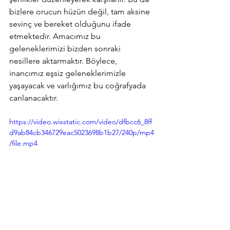
bizlere orucun hüzün değil, tam aksine 
sevinç ve bereket olduğunu ifade 
etmektedir. Amacımız bu 
geleneklerimizi bizden sonraki 
nesillere aktarmaktır. Böylece, 
inancımız eşsiz geleneklerimizle 
yaşayacak ve varlığımız bu coğrafyada 
canlanacaktır.
https://video.wixstatic.com/video/dfbcc6_8ff
d9ab84cb346729eac5023698b1b27/240p/mp4
/file.mp4