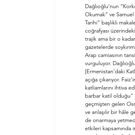
Dağlıoğlu’nun “Korku
Okumak” ve Samuel D
Tarihi” başlıklı maka
coğrafyası üzerindeki 
trajik ama bir o kada
gazetelerde soykırım 
Arap camiasının tans
vurguluyor. Dağlıoğlu
[Ermenistan’daki Katl
açığa çıkarıyor. Faiz
katliamlarını ihtiva 
barbar katil olduğu” 
geçmişten gelen Osman
ve anlaşılır bir hâle 
de onarmaya yetmediğ
etkileri kapsamında inc