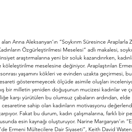
lan Anna Aleksanyan’ın “Soykırım Süresince Araplarla Z
adınların Özgürleştirilmesi Meselesi” adlı makalesi, soyk
insiyet araştırmalarına yeni bir soluk kazandırırken, kadın
e köleleştirilme meselesine değiniyor. Araplaştırılan Ermen
sonrası yaşamını kökleri ve evinden uzakta geçirmesi, b
reti gösteremeyecek ölçüde asimile oluşları inceleniyo
ış bir milletin yeniden doğuşunun mucizesi kadınlar ve ç
iliğe karşı yürütülen bu olumsuz çabaların ardından, elde
esaretine sahip olan kadınların motivasyonu değerlendi
çarpıyor. Fakat bu durum, kadın çalışmalarına, farklı bir p
unda esin kaynağı oluşturuyor. Narine Margaryan’ın “Em
’de Ermeni Mültecilere Dair Siyaseti”, Keith David Wate