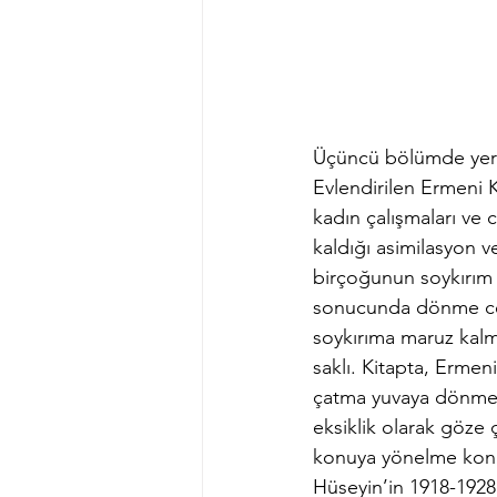
Üçüncü bölümde yer a
Evlendirilen Ermeni K
kadın çalışmaları ve c
kaldığı asimilasyon v
birçoğunun soykırım 
sonucunda dönme cesa
soykırıma maruz kalm
saklı. Kitapta, Ermen
çatma yuvaya dönme c
eksiklik olarak göze 
konuya yönelme konus
Hüseyin’in 1918-1928