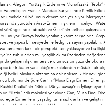
lamak: Alegori, Yurttaşlık Erdemi ve Muhafazakâr Tepki” v
i Vatandaşlar: Fransız Mandası Suriyesi’nde Kimlik Etiket
 adlı makaleleri bölümün devamında yer alıyor. Margaryan
sırasında yürütülen Arap-Ermeni ilişkilerini inceliyor. Wa
si yörüngesinde Tabbakh ve Ğazzi’nin tarihsel çalışmalar
 bulunuyor. Buraya kadar yapılan çıkarımlar ışığında, Ara
spet ve yapıcı bir seviyede ilerlediği varsayımı yapılabilir.
 tamamen farklı bir perspektiften yaklaşıyor ve bu ilişkiy
iye’de zuhur eden milliyetçilik akımı üzerinden değerlend
ğında gelişen ilişkinin ters ve olumsuz bir yüzü de okura 
ıcı bir irtibatın yansıtıldığı makalelerden müstakil bir biç
ği belirli olayların aktarımına dair noksanlık bir nevi gide
üncü bölümünde Şule Can’ın “Musa Dağı Ermeni Direnişi
Rashid Khalidi’nin “Birinci Dünya Savaşı’nın İyileşmeyen Ya
 ve Filistin” adlı makalesi yer alıyor. Can, Musa Dağı Dir
üreçte Ermenilerin yaşadığı umarsızlık anları ve geliştiri