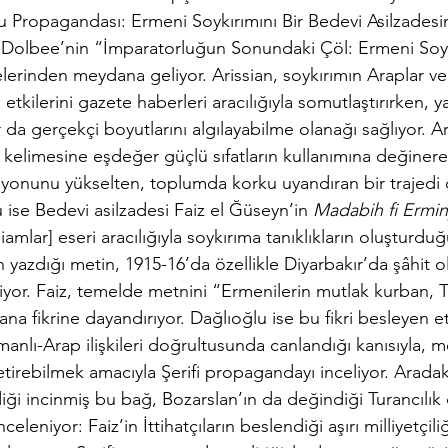
 Propagandası: Ermeni Soykırımını Bir Bedevi Asilzades
olbee’nin “İmparatorluğun Sonundaki Çöl: Ermeni Soyk
lelerinden meydana geliyor. Arissian, soykırımın Araplar v
etkilerini gazete haberleri aracılığıyla somutlaştırırken, y
r da gerçekçi boyutlarını algılayabilme olanağı sağlıyor. A
kelimesine eşdeğer güçlü sıfatların kullanımına değinere
iyonunu yükselten, toplumda korku uyandıran bir trajedi
 ise Bedevi asilzadesi Faiz el Ğüseyn’in 
Madabih fi Ermin
iamlar] eseri aracılığıyla soykırıma tanıklıkların oluşturdu
’in yazdığı metin, 1915-16’da özellikle Diyarbakır’da şâhit
ediyor. Faiz, temelde metnini “Ermenilerin mutlak kurban, T
ana fikrine dayandırıyor. Dağlıoğlu ise bu fikri besleyen e
lı-Arap ilişkileri doğrultusunda canlandığı kanısıyla, m
getirebilmek amacıyla Şerifi propagandayı inceliyor. Aradaki
i incinmiş bu bağ, Bozarslan’ın da değindiği Turancılık 
eleniyor: Faiz’in İttihatçıların beslendiği aşırı milliyetçili