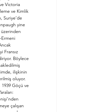
e Victoria 
leme ve Kimlik 
, Suriye’de 
tenpaugh yine 
ı üzerinden 
p-Ermeni 
 Ancak 
i Fransız 
iriyor. Böylece 
nakledilmiş 
imde, ilişkinin 
rilmiş oluyor.
, 1939 Göçü ve 
raları: 
enişi’nden 
lmeye çalışan 