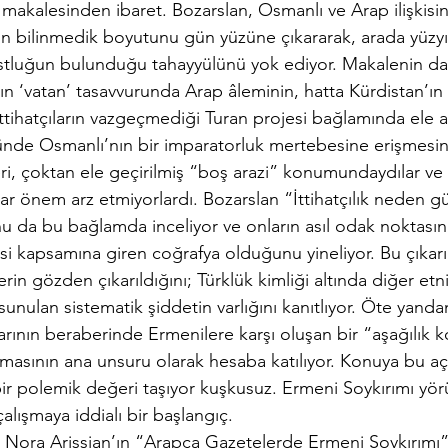
makalesinden ibaret. Bozarslan, Osmanlı ve Arap ilişkisini
inin bilinmedik boyutunu gün yüzüne çıkararak, arada yüzyıl
ostluğun bulunduğu tahayyülünü yok ediyor. Makalenin da
arın ‘vatan’ tasavvurunda Arap âleminin, hatta Kürdistan’ın
ttihatçıların vazgeçmediği Turan projesi bağlamında ele al
zünde Osmanlı’nın bir imparatorluk mertebesine erişmesind
eri, çoktan ele geçirilmiş “boş arazi” konumundaydılar ve
ar önem arz etmiyorlardı. Bozarslan “İttihatçılık neden g
 da bu bağlamda inceliyor ve onların asıl odak noktasını
si kapsamına giren coğrafya olduğunu yineliyor. Bu çıkarı
erin gözden çıkarıldığını; Türklük kimliği altında diğer etn
sunulan sistematik şiddetin varlığını kanıtlıyor. Öte yanda
larının beraberinde Ermenilere karşı oluşan bir “aşağılık 
masının ana unsuru olarak hesaba katılıyor. Konuya bu a
 polemik değeri taşıyor kuşkusuz. Ermeni Soykırımı yör
alışmaya iddialı bir başlangıç.
ü Nora Arissian’ın “Arapça Gazetelerde Ermeni Soykırımı