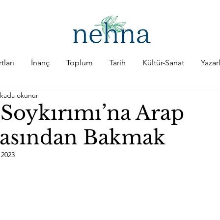
tları
İnanç
Toplum
Tarih
Kültür-Sanat
Yazar
ikada okunur
Soykırımı’na Arap
yasından Bakmak
 2023