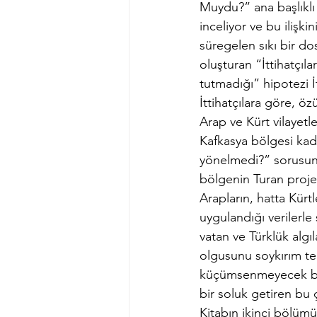
Muydu?” ana başlıklı 
inceliyor ve bu ilişk
süregelen sıkı bir d
oluşturan “İttihatçıl
tutmadığı” hipotezi İ
İttihatçılara göre, ö
Arap ve Kürt vilayetl
Kafkasya bölgesi kad
yönelmedi?” sorusunu
bölgenin Turan proje
Arapların, hatta Kürtl
uygulandığı verilerle 
vatan ve Türklük algı
olgusunu soykırım te
küçümsenmeyecek bir
bir soluk getiren bu ç
Kitabın ikinci bölüm