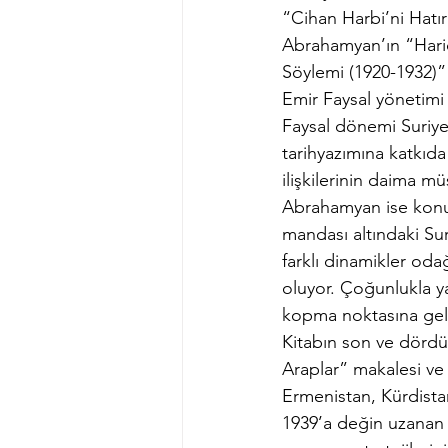
“Cihan Harbi’ni Hatır
Abrahamyan’ın “Haric
Söylemi (1920-1932)”
Emir Faysal yönetimi 
Faysal dönemi Suriye
tarihyazımına katkıda
ilişkilerinin daima mü
Abrahamyan ise konuya
mandası altındaki Sur
farklı dinamikler oda
oluyor. Çoğunlukla yap
kopma noktasına geldi
Kitabın son ve dörd
Araplar” makalesi ve 
Ermenistan, Kürdistan
1939’a değin uzanan s