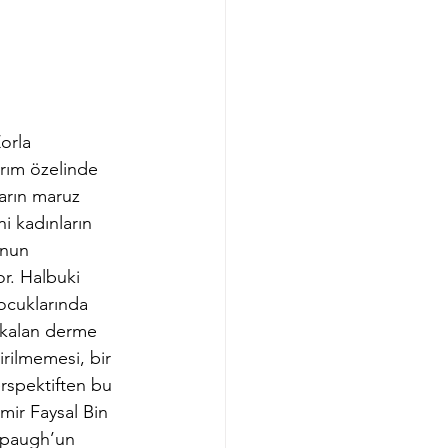
orla 
ırım özelinde 
ların maruz 
i kadınların 
unun 
r. Halbuki 
ocuklarında 
 kalan derme 
rilmemesi, bir 
erspektiften bu 
ir Faysal Bin 
npaugh’un 