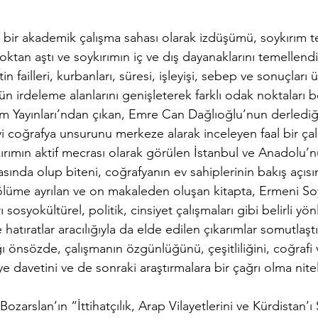
 bir akademik çalışma sahası olarak izdüşümü, soykırım te
ktan aştı ve soykırımın iç ve dış dayanaklarını temellend
in failleri, kurbanları, süresi, işleyişi, sebep ve sonuçları 
n irdeleme alanlarını genişleterek farklı odak noktaları b
şim Yayınları’ndan çıkan, Emre Can Dağlıoğlu’nun derlediğ
yi coğrafya unsurunu merkeze alarak inceleyen faal bir ça
kırımın aktif mecrası olarak görülen İstanbul ve Anadolu’n
sında olup biteni, coğrafyanın ev sahiplerinin bakış açıs
bölüme ayrılan ve on makaleden oluşan kitapta, Ermeni Soy
 sosyokültürel, politik, cinsiyet çalışmaları gibi belirli yö
atıratlar aracılığıyla da elde edilen çıkarımlar somutlaştırı
ı önsözde, çalışmanın özgünlüğünü, çeşitliliğini, coğrafi
avetini ve de sonraki araştırmalara bir çağrı olma niteli
ozarslan’ın “İttihatçılık, Arap Vilayetlerini ve Kürdistan’ı 