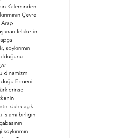
inin Kaleminden 
ırımının Çevre 
e Arap 
aşanan felaketin 
rapça 
k, soykırımın 
 olduğunu 
ya 
ğu dinamizmi 
 olduğu Ermeni 
ürklerinse 
tkenin 
etni daha açık 
 İslami birliğin 
çabasının 
ği soykırımın 