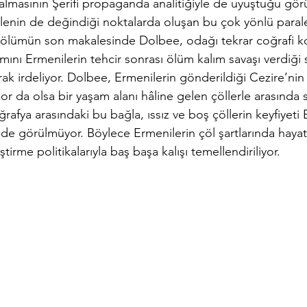
almasının Şerifi propaganda analitiğiyle de uyuştuğu gör
alenin de değindiği noktalarda oluşan bu çok yönlü paralell
r. Bölümün son makalesinde Dolbee, odağı tekrar coğrafi 
mını Ermenilerin tehcir sonrası ölüm kalım savaşı verdiği 
ak irdeliyor. Dolbee, Ermenilerin gönderildiği Cezire’nin co
zor da olsa bir yaşam alanı hâline gelen çöllerle arasında 
rafya arasındaki bu bağla, ıssız ve boş çöllerin keyfiyeti
de görülmüyor. Böylece Ermenilerin çöl şartlarında hayatt
irme politikalarıyla baş başa kalışı temellendiriliyor.       