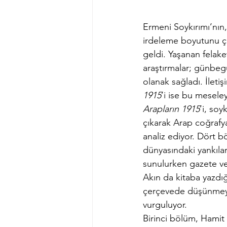
Ermeni Soykırımı’nın,
irdeleme boyutunu ço
geldi. Yaşanan felaket
araştırmalar; günbegü
olanak sağladı. İleti
1915
’i ise bu mesele
Arapların 1915
’i, soy
çıkarak Arap coğrafya
analiz ediyor. Dört 
dünyasındaki yankıları
sunulurken gazete ve h
Akın da kitaba yazdığ
çerçevede düşünmeye d
vurguluyor.
Birinci bölüm, Hamit B