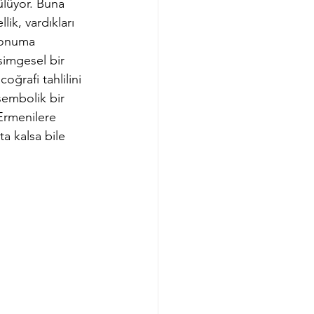
ülüyor. Buna 
ik, vardıkları 
konuma 
simgesel bir 
ğrafi tahlilini 
sembolik bir 
 Ermenilere 
a kalsa bile 
 