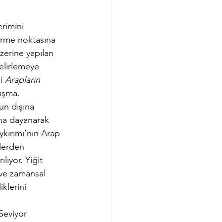
rimini 
irme noktasına 
üzerine yapılan 
elirlemeye 
i 
Arapların 
lışma.
un dışına 
ına dayanarak 
kırımı’nın Arap 
nlerden 
lıyor. Yiğit 
 ve zamansal 
klerini 
Seviyor 