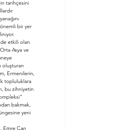
n tarihçesini 
lardır 
yanağını 
 önemli bir yer 
ınıyor. 
e etkili olan 
 Orta Asya ve 
üneye 
 oluşturan 
m, Ermenilerin, 
ik topluluklara 
n, bu zihniyetin 
kompleksi” 
çıdan bakmak, 
üngesine yeni 
”, Emre Can 