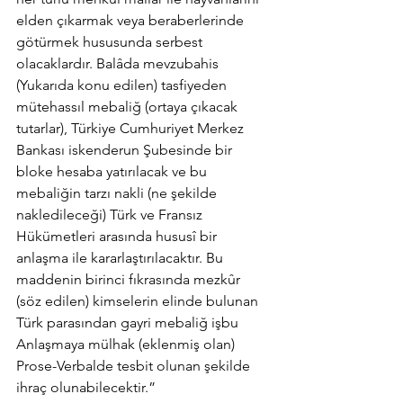
elden çıkarmak veya beraberlerinde 
götürmek hususunda serbest 
olacaklardır. Balâda mevzubahis 
(Yukarıda konu edilen) tasfiyeden 
mütehassıl mebaliğ (ortaya çıkacak 
tutarlar), Türkiye Cumhuriyet Merkez 
Bankası iskenderun Şubesinde bir 
bloke hesaba yatırılacak ve bu 
mebaliğin tarzı nakli (ne şekilde 
nakledileceği) Türk ve Fransız 
Hükümetleri arasında hususî bir 
anlaşma ile kararlaştırılacaktır. Bu 
maddenin birinci fıkrasında mezkûr 
(söz edilen) kimselerin elinde bulunan 
Türk parasından gayri mebaliğ işbu 
Anlaşmaya mülhak (eklenmiş olan) 
Prose-Verbalde tesbit olunan şekilde 
ihraç olunabilecektir.” 