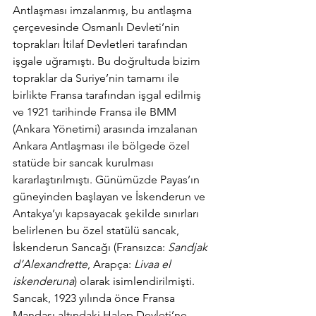
Antlaşması imzalanmış, bu antlaşma 
çerçevesinde Osmanlı Devleti’nin 
toprakları İtilaf Devletleri tarafından 
işgale uğramıştı. Bu doğrultuda bizim 
topraklar da Suriye’nin tamamı ile 
birlikte Fransa tarafından işgal edilmiş 
ve 1921 tarihinde Fransa ile BMM 
(Ankara Yönetimi) arasında imzalanan 
Ankara Antlaşması ile bölgede özel 
statüde bir sancak kurulması 
kararlaştırılmıştı. Günümüzde Payas’ın 
güneyinden başlayan ve İskenderun ve 
Antakya’yı kapsayacak şekilde sınırları 
belirlenen bu özel statülü sancak, 
İskenderun Sancağı (Fransızca: 
Sandjak 
d’Alexandrette
, Arapça: 
Livaa el 
iskenderuna
) olarak isimlendirilmişti. 
Sancak, 1923 yılında önce Fransa 
Mandası altındaki Halep Devleti’ne, 