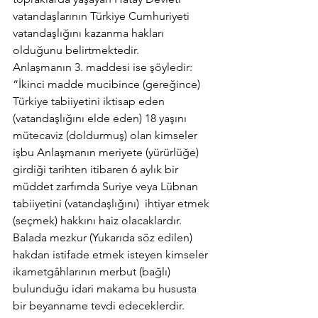
vatandaşlarının Türkiye Cumhuriyeti 
vatandaşlığını kazanma hakları 
olduğunu belirtmektedir.
Anlaşmanın 3. maddesi ise şöyledir:
“İkinci madde mucibince (gereğince) 
Türkiye tabiiyetini iktisap eden 
(vatandaşlığını elde eden) 18 yaşını 
mütecaviz (doldurmuş) olan kimseler 
işbu Anlaşmanın meriyete (yürürlüğe) 
girdiği tarihten itibaren 6 aylık bir 
müddet zarfımda Suriye veya Lübnan 
tabiiyetini (vatandaşlığını)  ihtiyar etmek 
(seçmek) hakkını haiz olacaklardır. 
Balada mezkur (Yukarıda söz edilen) 
hakdan istifade etmek isteyen kimseler 
ikametgâhlarının merbut (bağlı) 
bulunduğu idari makama bu hususta 
bir beyanname tevdi edeceklerdir.