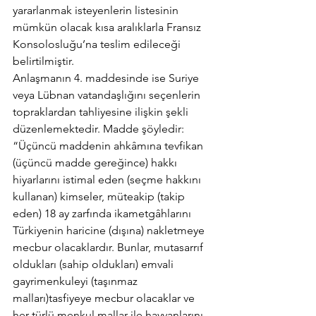
yararlanmak isteyenlerin listesinin 
mümkün olacak kısa aralıklarla Fransız 
Konsolosluğu’na teslim edileceği 
belirtilmiştir.
Anlaşmanın 4. maddesinde ise Suriye 
veya Lübnan vatandaşlığını seçenlerin 
topraklardan tahliyesine ilişkin şekli 
düzenlemektedir. Madde şöyledir:
“Üçüncü maddenin ahkâmına tevfikan 
(üçüncü madde gereğince) hakkı 
hiyarlarını istimal eden (seçme hakkını 
kullanan) kimseler, müteakip (takip 
eden) 18 ay zarfında ikametgâhlarını 
Türkiyenin haricine (dışına) nakletmeye 
mecbur olacaklardır. Bunlar, mutasarrıf 
oldukları (sahip oldukları) emvali 
gayrimenkuleyi (taşınmaz 
malları)tasfiyeye mecbur olacaklar ve 
her türlü menkul mallar ile hayvanlarını 