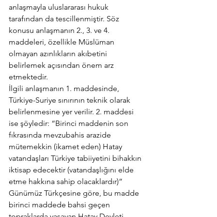
anlaşmayla uluslararası hukuk 
tarafından da tescillenmiştir. Söz 
konusu anlaşmanın 2., 3. ve 4. 
maddeleri, özellikle Müslüman 
olmayan azınlıkların akıbetini 
belirlemek açısından önem arz 
etmektedir.
İlgili anlaşmanın 1. maddesinde, 
Türkiye-Suriye sınırının teknik olarak 
belirlenmesine yer verilir. 2. maddesi 
ise şöyledir: “Birinci maddenin son 
fıkrasında mevzubahis arazide 
mütemekkin (ikamet eden) Hatay 
vatandaşları Türkiye tabiiyetini bihakkın 
iktisap edecektir (vatandaşlığını elde 
etme hakkına sahip olacaklardır)”
Günümüz Türkçesine göre, bu madde 
birinci maddede bahsi geçen 
topraklarda yaşayan Hatay Devleti 