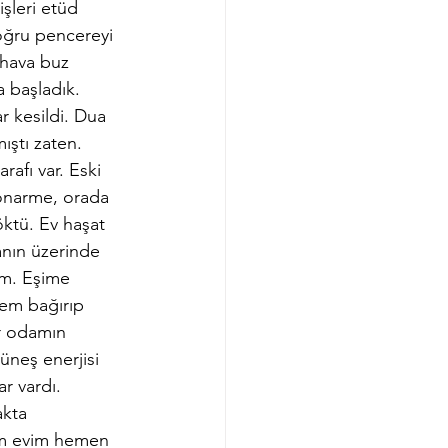
şleri etüd 
oğru pencereyi 
 hava buz 
 başladık. 
r kesildi. Dua 
ştı zaten. 
afı var. Eski 
etonarme, orada 
öktü. Ev haşat 
nın üzerinde 
im. Eşime 
dem bağırıp 
er odamın 
neş enerjisi 
r vardı. 
kta 
bam evim hemen 