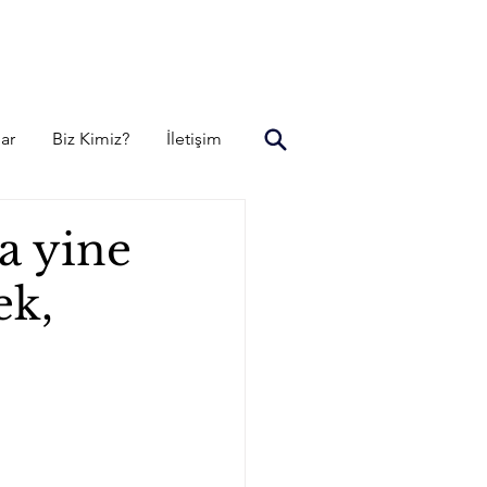
lar
Biz Kimiz?
İletişim
a yine
ek,