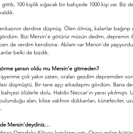
 gittik, 100 kişilik sığacak bir bahçede 1000 kişi var. Biz 
aldık.
enkazının derdine düşmüş. Ölen ölmüş, kalanlar bağırıp ç
i gördüm. Bizi Mersin’e götürür müsün dedim, depremin i
i, ben de verdim kendisine. Ablam var Mersin’de yaşıyordu,
kanlar belki de bizdik.
görme şansın oldu mu Mersin’e gitmeden?
lise işyerime çok yakın zaten, oraları gezdim depremden sonr
kulesi düşmüştü. Bir tane aşçı arkadaşımı gördüm. Bana ded
bahçesi ölülerle dolu. Habibi Neccar’ın yarısı yıkılmıştı. 
bulunduğu alan, kilise vakfının dükkanları, künefeciler, uzu
.
mde Mersin’deydiniz…
dince Ortodoks Kilisesi kapılarını açtı. Oraya gelen bütün