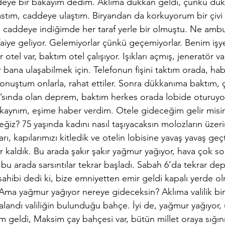
eye bir bakayım dedim. Aklıma dükkan geldi, çünkü dü
astım, caddeye ulaştım. Biryandan da korkuyorum bir çivi 
 caddeye indiğimde her taraf yerle bir olmuştu. Ne ambul
tfaiye geliyor. Gelemiyorlar çünkü geçemiyorlar. Benim işy
otel var, baktım otel çalışıyor. Işıkları açmış, jeneratör v
 bana ulaşabilmek için. Telefonun fişini taktım orada, ha
nuştum onlarla, rahat ettiler. Sonra dükkanıma baktım, ça
6’sında olan deprem, baktım herkes orada lobide oturuyor
kaynım, eşime haber verdim. Otele gideceğim gelir misi
ceğiz? 75 yaşında kadını nasıl taşıyacaksın molozların üzeri
rı, kapılarımızı kitledik ve otelin lobisine yavaş yavaş geç
 kaldık. Bu arada şakır şakır yağmur yağıyor, hava çok so
 bu arada sarsıntılar tekrar başladı. Sabah 6’da tekrar de
ahibi dedi ki, bize emniyetten emir geldi kapalı yerde ol
 Ama yağmur yağıyor nereye gideceksin? Aklıma valilik bin
 alandı valiliğin bulunduğu bahçe. İyi de, yağmur yağıyor
şım geldi, Maksim çay bahçesi var, bütün millet oraya sığın