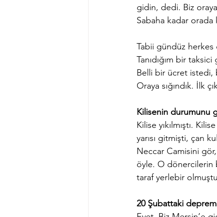
gidin, dedi. Biz oraya
Sabaha kadar orada k
Tabii gündüz herkes 
Tanıdığım bir taksic
Belli bir ücret isted
Oraya sığındık. İlk çı
Kilisenin durumunu 
Kilise yıkılmıştı. Ki
yarısı gitmişti, çan 
Neccar Camisini gör, 
öyle. O dönercilerin 
taraf yerlebir olmuştu
20 Şubattaki depre
Evet. Biz Mersin’e gi