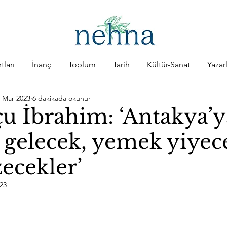
tları
İnanç
Toplum
Tarih
Kültür-Sanat
Yazar
 Mar 2023
6 dakikada okunur
 İbrahim: ‘Antakya’y
 gelecek, yemek yiyec
ecekler’
023