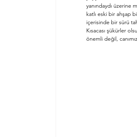
yanındaydı üzerine mo
katlı eski bir ahşap 
içerisinde bir sürü t
Kısacası şükürler ols
önemli değil, canımıza