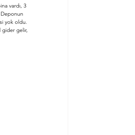
na vardı, 3 
u. Deponun 
si yok oldu. 
gider gelir, 