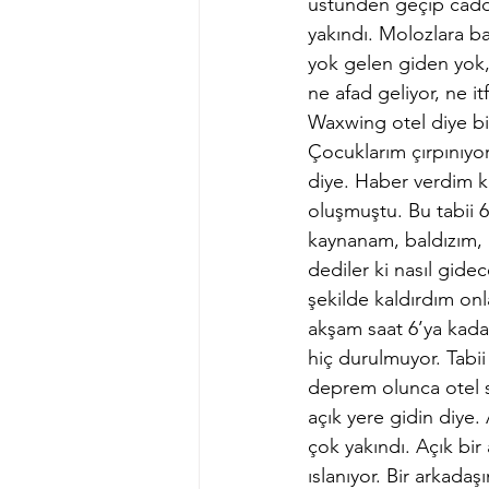
üstünden geçip cadd
yakındı. Molozlara b
yok gelen giden yok,
ne afad geliyor, ne i
Waxwing otel diye bir 
Çocuklarım çırpınıyor
diye. Haber verdim ko
oluşmuştu. Bu tabii 
kaynanam, baldızım, 
dediler ki nasıl gide
şekilde kaldırdım onla
akşam saat 6’ya kadar
hiç durulmuyor. Tabii
deprem olunca otel s
açık yere gidin diye.
çok yakındı. Açık bir
ıslanıyor. Bir arkada