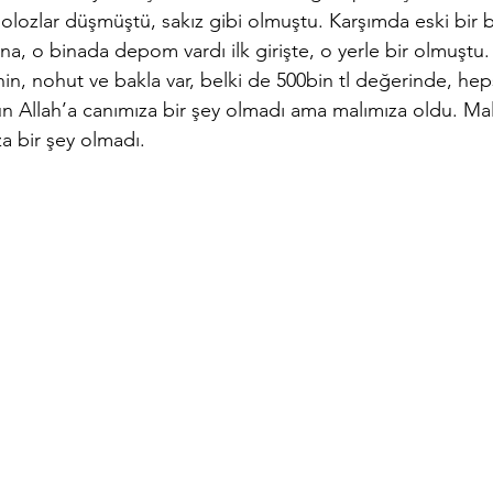
lozlar düşmüştü, sakız gibi olmuştu. Karşımda eski bir bi
bina, o binada depom vardı ilk girişte, o yerle bir olmuşt
ahin, nohut ve bakla var, belki de 500bin tl değerinde, hep
un Allah’a canımıza bir şey olmadı ama malımıza oldu. Mal 
 bir şey olmadı.        