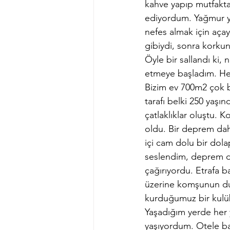
kahve yapıp mutfakta
ediyordum. Yağmur ya
nefes almak için açay
gibiydi, sonra korkun
Öyle bir sallandı ki, 
etmeye başladım. Hem
Bizim ev 700m2 çok bü
tarafı belki 250 yaşın
çatlaklıklar oluştu. K
oldu. Bir deprem da
içi cam dolu bir dola
seslendim, deprem du
çağırıyordu. Etrafa b
üzerine komşunun duv
kurduğumuz bir kulüb
Yaşadığım yerde her 
yaşıyordum. Otele ba