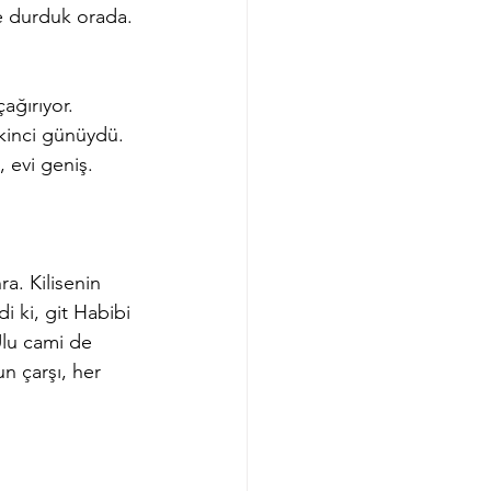
de durduk orada. 
ağırıyor. 
kinci günüydü. 
 evi geniş. 
a. Kilisenin 
i ki, git Habibi 
Ulu cami de 
n çarşı, her 
 