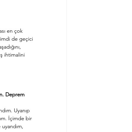
ası en çok 
imdi de geçici 
şadığını, 
 ihtimalini 
un. Deprem 
ndım. Uyanıp 
m. İçimde bir 
e uyandım, 