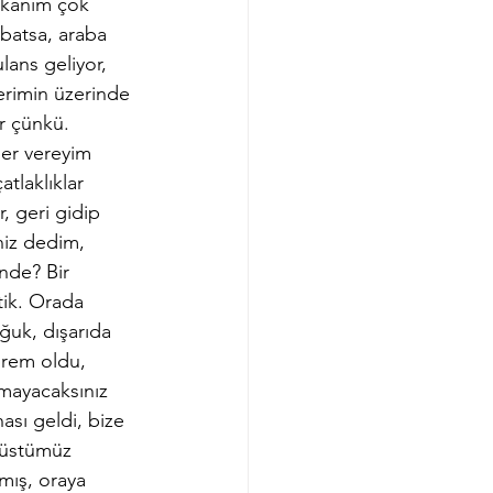
kkanım çok 
batsa, araba 
ans geliyor, 
erimin üzerinde 
ar çünkü. 
ber vereyim 
tlaklıklar 
, geri gidip 
niz dedim, 
nde? Bir 
tik. Orada 
ğuk, dışarıda 
prem oldu, 
mayacaksınız 
ası geldi, bize 
, üstümüz 
mış, oraya 