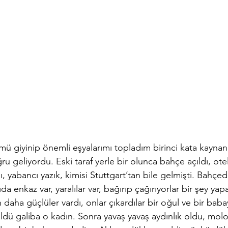
ü giyinip önemli eşyalarımı topladım birinci kata kayna
u geliyordu. Eski taraf yerle bir olunca bahçe açıldı, otel
, yabancı yazık, kimisi Stuttgart’tan bile gelmişti. Bahçe
ıda enkaz var, yaralılar var, bağırıp çağırıyorlar bir şey ya
 daha güçlüler vardı, onlar çıkardılar bir oğul ve bir baba
öldü galiba o kadın. Sonra yavaş yavaş aydınlık oldu, molo