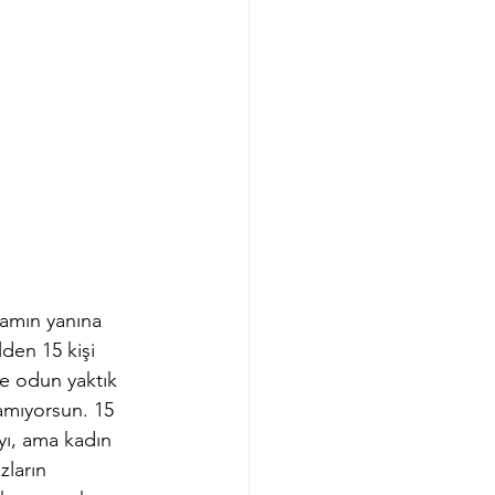
namın yanına 
den 15 kişi 
de odun yaktık 
pamıyorsun. 15 
yı, ama kadın 
zların 