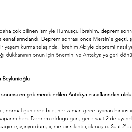
 daha çok bilinen ismiyle Humusçu İbrahim, deprem sonr
 esnaflarındandı. Deprem sonrası önce Mersin’e geçti, ş
ir yaşam kurma telaşında. İbrahim Abiyle depremi nasıl ya
ğı dükkanının onun için önemini ve Antakya’ya geri dönüş
a Beylunioğlu
 sonrası en çok merak edilen Antakya esnaflarından old
 normal günlerde bile, her zaman gece uyanan bir insa
 yaparım hep. Deprem olduğu gün, gece saat 2 de uyandı
acağımı şaşırıyordum, içime bir sıkıntı çökmüştü. Saat 2’d