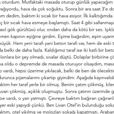
 oturdum. Mutfaktaki masada oturup günlük yapacağım i
ğıyordu, hava da çok soğuktu. Sonra bir ara saat 3’e d
ım dedim, baktım ki sıcak bir hava esiyor. İlk kalktığımda
ç bir sıcak hava esmeye başlamıştı. Saat 4 gibi sallanmaya
nasıl gök gürültüsü olur, ondan daha da kötü bir ses. Işıkla
en kapının eşiğine girdim. Eşime bağırdım, eşim uyanmı
yük. Hem yeni tarafı yani beton tarafı var, hem de eski tar
da belki de daha fazla. Kaldığımız taraf ise iki katlı bir b
olonlara bir şey olmadı, sıvalar düştü. Dolaplar birbirine ç
ha oldu o depremde de masada oturuyor olsaydım, masa
p vardı, hepsi üzerime yıkılacak, belki de ben de ölecekt
runca pijamalarımı çıkartıp giyindim. Aşağıda kayınvali
aktım her taraf yerle bir olmuş. Benim çatım çökmüş, kil
arı çökmüş, açıklık oluşmuştu. Sonra çatının üzerinde gü
e vardı, o yan yatmıştı. Çevreye baktım bağıran çağıranla
yer eski yapıydı çünkü. Ben Livan Otel’in bulunduğu soka
ktım, otel yıkılmış ve molozları sokağı kapatmıştı. Ara