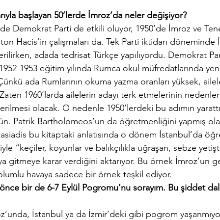
rıyla başlayan 50’lerde İmroz’da neler değişiyor?
de Demokrat Parti de etkili oluyor, 1950’de İmroz ve Te
ton Hacis’in çalışmaları da. Tek Parti iktidarı döneminde 
rilirken, adada tedrisat Türkçe yapılıyordu. Demokrat Parti
1952-1953 eğitim yılında Rumca okul müfredatlarında yenid
Çünkü ada Rumlarının okuma yazma oranları yüksek, ailele
aten 1960’larda ailelerin adayı terk etmelerinin nedenler
rilmesi olacak. O nedenle 1950’lerdeki bu adımın yarattı
. Patrik Bartholomeos’un da öğretmenliğini yapmış ola
siadis bu kitaptaki anlatısında o dönem İstanbul’da öğ
le “keçiler, koyunlar ve balıkçılıkla uğraşan, sebze yetişt
 gitmeye karar verdiğini aktarıyor. Bu örnek İmroz’un ge
 olumlu havaya sadece bir örnek teşkil ediyor.
nce bir de 6-7 Eylül Pogromu’nu sorayım. Bu şiddet dal
roz’unda, İstanbul ya da İzmir’deki gibi pogrom yaşanmıyo