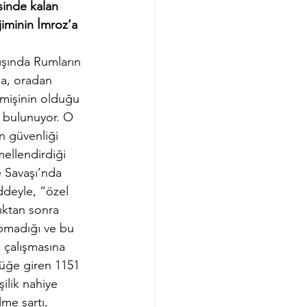
sinde kalan 
iminin İmroz’a 
ışında Rumların 
a, oradan 
mişinin olduğu 
i bulunuyor. O 
 güvenliği 
ellendirdiği 
 Savaşı’nda 
deyle, “özel 
dıktan sonra 
pmadığı ve bu 
 çalışmasına 
üğe giren 1151 
ilik nahiye 
me şartı, 