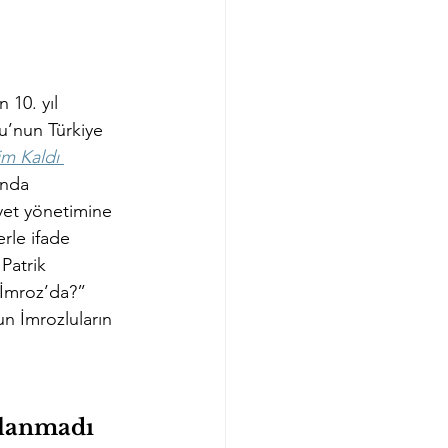
 10. yıl 
cu’nun Türkiye 
m Kaldı 
’nda 
yet yönetimine 
le ifade 
Patrik 
 İmroz’da?” 
n İmrozluların 
ulanmadı