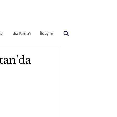
lar
Biz Kimiz?
İletişim
tan’da