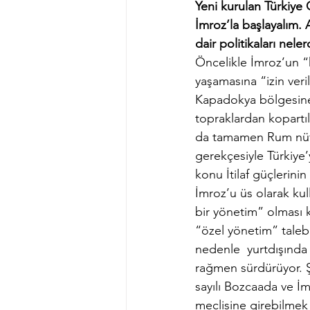
Yeni kurulan Türkiye 
İmroz’la başlayalım.
dair politikaları neler
Öncelikle İmroz’un “
yaşamasına “izin ver
Kapadokya bölgesine 
topraklardan kopartıl
da tamamen Rum nüfu
gerekçesiyle Türkiye’
konu İtilaf güçlerin
İmroz’u üs olarak ku
bir yönetim” olması k
“özel yönetim” taleb
nedenle  yurtdışında 
rağmen sürdürüyor. Ş
sayılı Bozcaada ve İm
meclisine girebilmek 