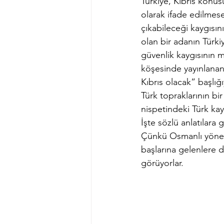
Türkiye, Kıbrıs konus
olarak ifade edilmes
çıkabileceği kaygısı
olan bir adanın Türki
güvenlik kaygısının m
köşesinde yayınlanan
Kıbrıs olacak” başlığ
Türk topraklarının bi
nispetindeki Türk kay
İşte sözlü anlatılara
Çünkü Osmanlı yöneti
başlarına gelenlere d
görüyorlar.        