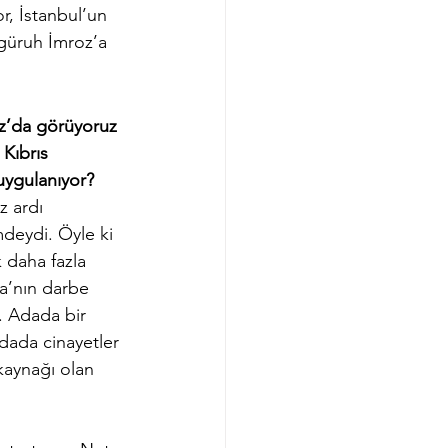
r, İstanbul’un 
 güruh İmroz’a 
roz’da görüyoruz 
Kıbrıs 
uygulanıyor? 
z ardı 
deydi. Öyle ki 
 daha fazla 
a’nın darbe 
. Adada bir 
adada cinayetler 
kaynağı olan 