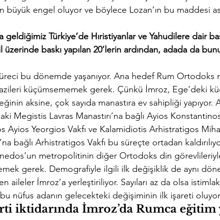
en büyük engel oluyor ve böylece Lozan’ın bu maddesi as
 geldiğimiz Türkiye’de Hıristiyanlar ve Yahudilere dair bas
il üzerinde baskı yapılan 20’lerin ardından, adada da bunun
 süreci bu dönemde yaşanıyor. Ana hedef Rum Ortodoks ma
 arazileri küçümsememek gerek. Çünkü İmroz, Ege’deki kü
ğinin aksine, çok sayıda manastıra ev sahipliği yapıyor. 
ki Megistis Lavras Manastırı’na bağlı Ayios Konstantinos 
 Ayios Yeorgios Vakfı ve Kalamidiotis Arhistratigos Mihail
na bağlı Arhistratigos Vakfı bu süreçte ortadan kaldırılıyo
enedos’un metropolitinin diğer Ortodoks din görevlileriyle
emek gerek. Demografiyle ilgili ilk değişiklik de aynı dö
n aileler İmroz’a yerleştiriliyor. Sayıları az da olsa istimla
n bu nüfus adanın gelecekteki değişiminin ilk işareti oluyor
ti iktidarında İmroz’da Rumca eğitim 