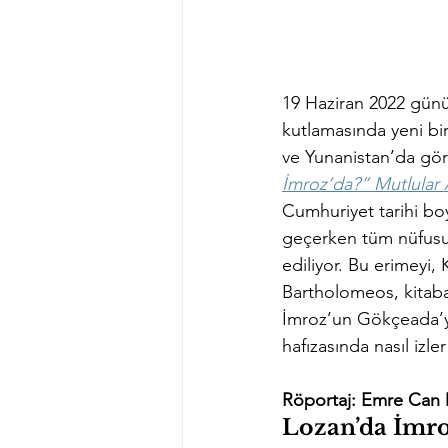
19 Haziran 2022 günü 
kutlamasında yeni bir
ve Yunanistan’da görü
İmroz’da?” Mutlular
Cumhuriyet tarihi bo
geçerken tüm nüfusu
ediliyor. Bu erimeyi
Bartholomeos, kitaba
İmroz’un Gökçeada’ya
hafızasında nasıl izle
Röportaj: Emre Can 
Lozan’da İmro