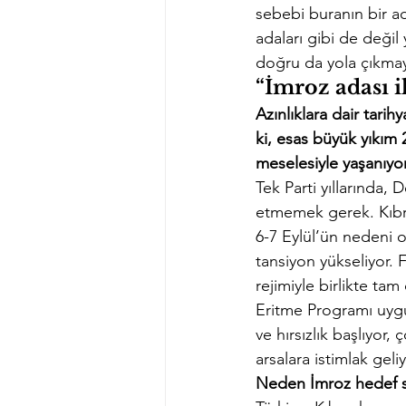
sebebi buranın bir a
adaları gibi de değil
doğru da yola çıkmay
“İmroz adası i
Azınlıklara dair tarih
ki, esas büyük yıkım 
meselesiyle yaşanıyo
Tek Parti yıllarında, 
etmemek gerek. Kıbr
6-7 Eylül’ün nedeni o
tansiyon yükseliyor.
rejimiyle birlikte ta
Eritme Programı uygul
ve hırsızlık başlıyor
arsalara istimlak geliy
Neden İmroz hedef s