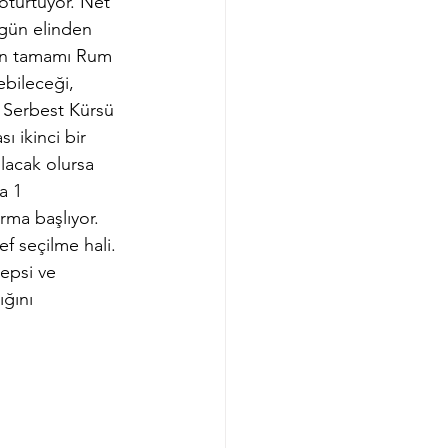
oturtuyor. Net 
gün elinden 
nun tamamı Rum 
ebileceği, 
 Serbest Kürsü 
 ikinci bir 
lacak olursa 
a 1 
rma başlıyor. 
f seçilme hali. 
epsi ve 
ğını 