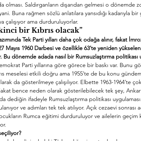
da olması. Saldırganların dışarıdan gelmesi o dönemde zo
 yani. Buna rağmen sözlü anlatılara yansıdığı kadarıyla bir
a çalışıyor ama durduruluyorlar.
kinci bir Kıbrıs olacak”
yazımında Tek Parti yılları daha çok odağa alınır, fakat İm
27 Mayıs 1960 Darbesi ve özellikle 63’te yeniden yükselen 
r. Bu dönemde adada nasıl bir Rumsuzlaştırma politikası 
Demokrat Parti yıllarına göre görece bir baskı var. Bunu gö
ıs meselesi etkili doğru ama 1955’te de bu konu gündem
larak da gösterilmeye çalışılıyor. Elbette 1963-1964’te çok
 Fakat bence neden olarak gösterilebilecek tek şey, Ankar
m da dediğin ifadeyle Rumsuzlaştırma politikası uygulaması
anıyor ve adımları tek tek atılıyor. Açık cezaevi sonrası 
, çocukların Rumca eğitimi durduruluyor ve ailelerin geçim 
or.
eçiliyor?