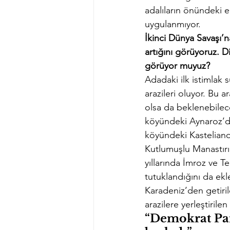
adalıların önündeki 
uygulanmıyor.
İkinci Dünya Savaşı’na
artığını görüyoruz. D
görüyor muyuz?
Adadaki ilk istimlak
arazileri oluyor. Bu
olsa da beklenebilece
köyündeki Aynaroz’da
köyündeki Kastelianos
Kutlumuşlu Manastırı’
yıllarında İmroz ve T
tutuklandığını da ekl
Karadeniz’den getirile
arazilere yerleştirile
“Demokrat Par