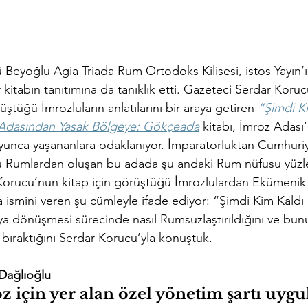
Beyoğlu Agia Triada Rum Ortodoks Kilisesi, istos Yayın’ın
 kitabın tanıtımına da tanıklık etti. Gazeteci Serdar Koru
ştüğü İmrozluların anlatılarını bir araya getiren 
“Şimdi Ki
 Adasından Yasak Bölgeye: Gökçeada
kitabı, İmroz Adası
yunca yaşananlara odaklanıyor. İmparatorluktan Cumhuri
 Rumlardan oluşan bu adada şu andaki Rum nüfusu yüzler
, Korucu’nun kitap için görüştüğü İmrozlulardan Ekümenik 
 ismini veren şu cümleyle ifade ediyor: “Şimdi Kim Kaldı
 dönüşmesi sürecinde nasıl Rumsuzlaştırıldığını ve bunu
r bıraktığını Serdar Korucu’yla konuştuk.
Dağlıoğlu
z için yer alan özel yönetim şartı uyg