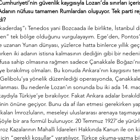
Cumhuriyeti’nin güvenlik kaygısıyla Lozan’da sınırları içeri
 Adanın nüfusu tamamen Rumlardan oluşuyor. Tek parti rej
di?
kaderdaş”ı Tenedos yani Bozcaada ile birlikte, İstanbul d
ilen” tek bölge olduğunu vurgulayayım. Ege’den, Pontos’
uzanan Yunan dünyası, yüzlerce hatta binlerce yıllık geç
ırken iki adanın istisna kalmasının dediğin gibi bir neden
sa sahip olmasına rağmen sadece Çanakkale Boğazı’nın
ye bırakılmış olmaları. Bu konuda Ankara’nın kaygısını tem
in Gelibolu’ya yönelik düzenlediği operasyonda, Çanakkale
llanması. Bu nedenle Lozan’ın sonunda bu iki ada 14. mad
aydıyla Türkiye’ye bırakılıyor. Fakat Ankara adalar bırakıl
inin önüne geçiyor. Bunu da af ilan etmesi gerekirken ya
kalan İmrozluların, meseleyi uluslararası arenaya taşımaya
öyle bir ara formül bulunuyor. 20 Temmuz 1927’de yürürl
roz Kazalarının Mahalli İdareleri Hakkında Kanun ile on kiş
için “gerekli koşullar” yaratılıyor. Türkçe okuma-yazma bil