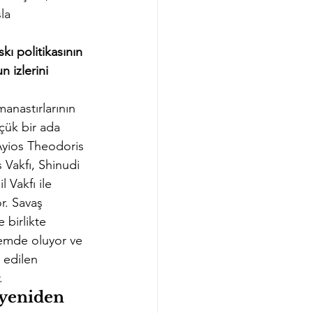
la 
kı politikasının 
 izlerini 
nastırlarının 
çük bir ada 
Ayios Theodoris 
Vakfı, Shinudi 
 Vakfı ile 
r. Savaş 
 birlikte 
nemde oluyor ve 
k edilen 
.
yeniden 