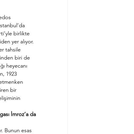
nedos 
İstanbul’da 
’yle birlikte 
en yer alıyor. 
r tahsile 
inden biri de 
ğı heyecanı 
n, 1923 
retmenken 
iren bir 
lişiminin 
gası İmroz’a da 
r. Bunun esas 