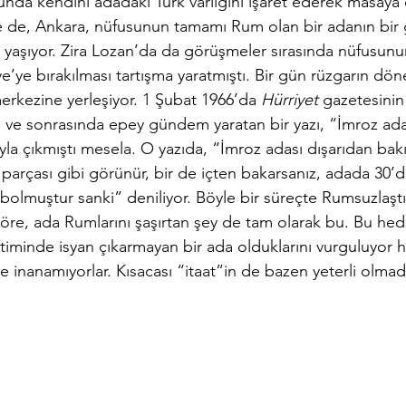
unda kendini adadaki Türk varlığını işaret ederek masaya 
e de, Ankara, nüfusunun tamamı Rum olan bir adanın bir 
nı yaşıyor. Zira Lozan’da da görüşmeler sırasında nüfusu
ye’ye bırakılması tartışma yaratmıştı. Bir gün rüzgarın dön
erkezine yerleşiyor. 1 Şubat 1966’da 
Hürriyet 
gazetesinin
 ve sonrasında epey gündem yaratan bir yazı, “İmroz adası
ıyla çıkmıştı mesela. O yazıda, “İmroz adası dışarıdan bakı
r parçası gibi görünür, bir de içten bakarsanız, adada 30’d
bolmuştur sanki” deniliyor. Böyle bir süreçte Rumsuzlaştı
 göre, ada Rumlarını şaşırtan şey de tam olarak bu. Bu hede
minde isyan çıkarmayan bir ada olduklarını vurguluyor h
e inanamıyorlar. Kısacası “itaat”in de bazen yeterli olmadı