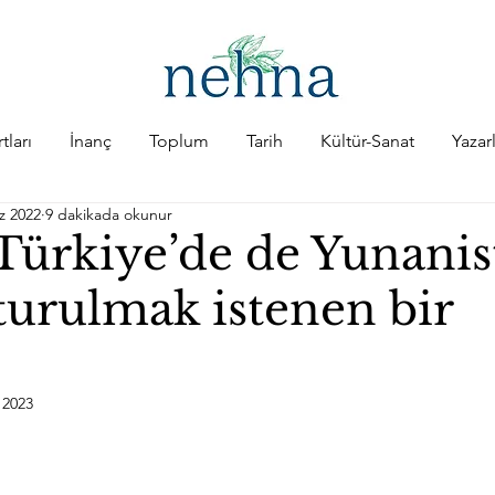
tları
İnanç
Toplum
Tarih
Kültür-Sanat
Yazar
z 2022
9 dakikada okunur
Türkiye’de de Yunanis
turulmak istenen bir
 2023