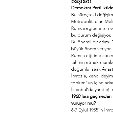
başladı”
Demokrat Parti iktida
Bu süreçteki değişim
Metropoliti olan Meli
Rumca eğitime izin ve
bu durum değişiyor, 
Bu önemli bir adım. 
büyük önem veriyor. Z
Rumca eğitime son ve
tahmin etmek mümkün
doğumlu İsaak Anasta
İmroz’a, kendi deyimiy
toplum”un içine adaya
İstanbul’da yarattığı
1960’lara geçmeden ö
vuruyor mu?
6-7 Eylül 1955’in İm