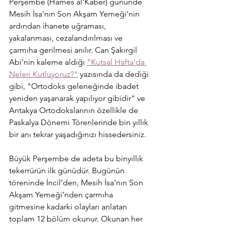
Perşembe (Hames al'Kaber) gününde 
Mesih İsa'nın Son Akşam Yemeği'nin 
ardından ihanete uğraması, 
yakalanması, cezalandırılması ve 
çarmıha gerilmesi anılır. Can Şakırgil 
Abi'nin kaleme aldığı 
"Kutsal Hafta'da 
Neleri Kutluyoruz?"
 yazısında da dediği 
gibi, "Ortodoks geleneğinde ibadet 
yeniden yaşanarak yapılıyor gibidir" ve 
Antakya Ortodokslarının özellikle de 
Paskalya Dönemi Törenlerinde bin yıllık 
bir anı tekrar yaşadığınızı hissedersiniz.
Büyük Perşembe de adeta bu binyıllık 
tekerrürün ilk günüdür. Bugünün 
töreninde İncil’den, Mesih İsa’nın Son 
Akşam Yemeği’nden çarmıha 
gitmesine kadarki olayları anlatan 
toplam 12 bölüm okunur. Okunan her 