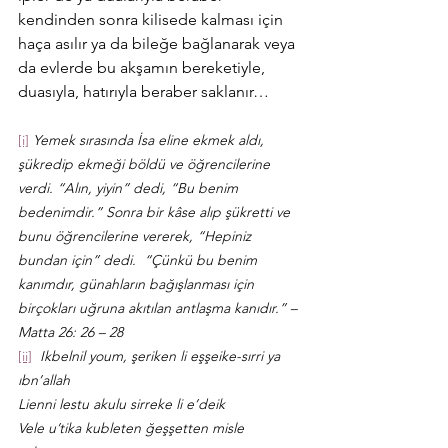
kendinden sonra kilisede kalması için 
haça asılır ya da bileğe bağlanarak veya 
da evlerde bu akşamın bereketiyle, 
duasıyla, hatırıyla beraber saklanır…
[i]
Yemek sırasında İsa eline ekmek aldı, 
şükredip ekmeği böldü ve öğrencilerine 
verdi. “Alın, yiyin” dedi, “Bu benim 
bedenimdir.” Sonra bir kâse alıp şükretti ve 
bunu öğrencilerine vererek, “Hepiniz 
bundan için” dedi.  “Çünkü bu benim 
kanımdır, günahların bağışlanması için 
birçokları uğruna akıtılan antlaşma kanıdır.” – 
Matta 26: 26 – 28
[ii]
Ikbelnil youm, şeriken li eşşeike-sırri ya 
ıbn’allah
Lienni lestu akulu sirreke li e’deik
Vele u’tika kubleten ğeşşetten misle 