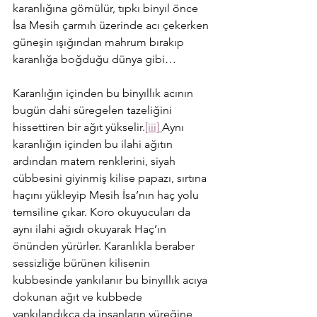
karanlığına gömülür, tıpkı binyıl önce 
İsa Mesih çarmıh üzerinde acı çekerken 
güneşin ışığından mahrum bırakıp 
karanlığa boğduğu dünya gibi…
Karanlığın içinden bu binyıllık acının 
bugün dahi süregelen tazeliğini 
hissettiren bir ağıt yükselir.
[iii]
Aynı 
karanlığın içinden bu ilahi ağıtın 
ardından matem renklerini, siyah 
cübbesini giyinmiş kilise papazı, sırtına 
haçını yükleyip Mesih İsa’nın haç yolu 
temsiline çıkar. Koro okuyucuları da 
aynı ilahi ağıdı okuyarak Haç’ın 
önünden yürürler. Karanlıkla beraber 
sessizliğe bürünen kilisenin 
kubbesinde yankılanır bu binyıllık acıya 
dokunan ağıt ve kubbede 
yankılandıkça da insanların yüreğine 