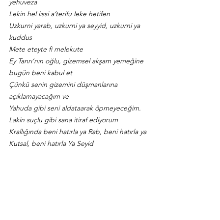
yehuveza
Lekin hel lıssi a’terifu leke hetifen
Uzkurni yarab, uzkurni ya seyyid, uzkurni ya 
kuddus
Mete eteyte fi melekute
Ey Tanrı’nın oğlu, gizemsel akşam yemeğine 
bugün beni kabul et
Çünkü senin gizemini düşmanlarına 
açıklamayacağım ve
Yahuda gibi seni aldataarak öpmeyeceğim.
Lakin suçlu gibi sana itiraf ediyorum
Krallığında beni hatırla ya Rab, beni hatırla ya 
Kutsal, beni hatırla Ya Seyid
https://youtu.be/htHz8wdCfBY?
si=zzHCVwDjBKvr31Cx
[iii]
i 
alyawm euliq ealaa khashaba aldhy 
eallaq al'ard ealaa almiah
'iklil min shawk wde ealaa hamt mlk 
almalayika