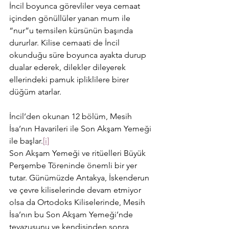
İncil boyunca görevliler veya cemaat 
içinden gönüllüler yanan mum ile 
“nur”u temsilen kürsünün başında 
dururlar. Kilise cemaati de İncil 
okunduğu süre boyunca ayakta durup 
dualar ederek, dilekler dileyerek 
ellerindeki pamuk ipliklilere birer 
düğüm atarlar.
İncil’den okunan 12 bölüm, Mesih 
İsa’nın Havarileri ile Son Akşam Yemeği 
ile başlar.
[i]
Son Akşam Yemeği ve ritüelleri Büyük 
Perşembe Töreninde önemli bir yer 
tutar. Günümüzde Antakya, İskenderun 
ve çevre kiliselerinde devam etmiyor 
olsa da Ortodoks Kiliselerinde, Mesih 
İsa’nın bu Son Akşam Yemeği’nde 
tevazusunu ve kendisinden sonra 