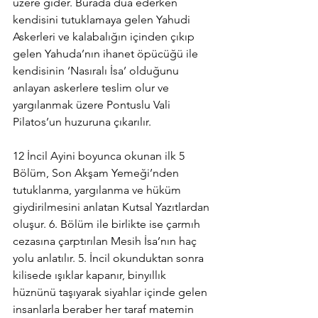
üzere gider. Burada dua ederken 
kendisini tutuklamaya gelen Yahudi 
Askerleri ve kalabalığın içinden çıkıp 
gelen Yahuda’nın ihanet öpücüğü ile 
kendisinin ‘Nasıralı İsa’ olduğunu 
anlayan askerlere teslim olur ve 
yargılanmak üzere Pontuslu Vali 
Pilatos’un huzuruna çıkarılır.
12 İncil Ayini boyunca okunan ilk 5 
Bölüm, Son Akşam Yemeği’nden 
tutuklanma, yargılanma ve hüküm 
giydirilmesini anlatan Kutsal Yazıtlardan 
oluşur. 6. Bölüm ile birlikte ise çarmıh 
cezasına çarptırılan Mesih İsa’nın haç 
yolu anlatılır. 5. İncil okunduktan sonra 
kilisede ışıklar kapanır, binyıllık 
hüznünü taşıyarak siyahlar içinde gelen 
insanlarla beraber her taraf matemin 