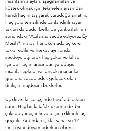
insanların alayları, aşağılamaları ve 
köstek olmak için tekmeleri arasından 
kendi haçını taşıyarak yürüdüğü anlatılır. 
Haç yolu temsilinde canlandırılmayan 
tek an da budur belki de çünkü ilahinin 
sonundaki “Acılarına secde ediyoruz Ey 
Mesih" mısrası her okumada üç kere 
tekrar edilir ve herkes aynı anda 
secdeye eğilerek haç çeker ve kilise 
içinde Haç’ın arasından yürüdüğü 
insanlar tıpkı binyıl önceki inananlar 
gibi ona secde eder, gelecek olan 
dirilişin müjdesini beklerler.
Üç devre kilise iççinde tavaf edildikten 
sonra Haç bir katafalk üzerine dik bir 
şekilde yerleştirilir ve başına dikenli taç 
geçirilir. Ardından ışıklar yanar ve 12 
İncil Ayini devam ederken Abuna 