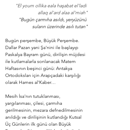
"El youm ollika eala haşabat el'ladi 
allaq al'ard alaa al'miah"
"Bugün çarmıha asıldı, yeryüzünü 
suların üzerinde asılı tutan"
Bugün perşembe, Büyük Perşembe. 
Dallar Pazarı yani Şa'nini ile başlayıp 
Paskalya Bayram günü, dirilişin müjdesi 
ile kutlamalarla sonlanacak Matem 
Haftasının beşinci günü: Antakya 
Ortodoksları için Arapçadaki karşılığı 
olarak Hames al'Kaber…
Mesih İsa'nın tutuklanması, 
yargılanması, çilesi, çarmıha 
gerilmesinin, mezara defnedilmesinin 
anıldığı ve dirilişinin kutlandığı Kutsal 
Üç Günlerin ilk günü olan Büyük 