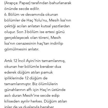
(Arapça: Papaz) tarafından bahurlanarak 
önünde secde edilir. 
6. Bölüm ve devamında okunan 
bölümler de Haç Yolu’nu, Mesih İsa’nın 
çektiği acıları anlatan kutsal yazıtlardan 
oluşur. Son 3 bölüm ise ertesi günü 
gerçekleşecek olan töreni, Mesih 
İsa’nın cenazesinin haç’tan indirilip 
gömülmesini anlatır.
Artık 12 İncil Ayini’nin tamamlanmış, 
okunan her bölümle beraber dua 
ederek düğüm atılan pamuk 
ipliklerinde 12 düğüm de 
tamamlanmıştır. Biz ölümlülerin 
günahlarının affı için Haç’ın üstünde 
asılı duran Mesih’ine secde edip 
kiliseden ayrılır herkes. Düğüm atılan 
ipler de ya dualarıyla beraber 