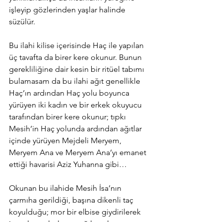
işleyip gözlerinden yaşlar halinde 
süzülür.
Bu ilahi kilise içerisinde Haç ile yapılan 
üç tavafta da birer kere okunur. Bunun 
gerekliliğine dair kesin bir ritüel tabımı 
bulamasam da bu ilahi ağıt genellikle 
Haç’ın ardından Haç yolu boyunca 
yürüyen iki kadın ve bir erkek okuyucu 
tarafından birer kere okunur; tıpkı 
Mesih’in Haç yolunda ardından ağıtlar 
içinde yürüyen Mejdeli Meryem, 
Meryem Ana ve Meryem Ana’yı emanet 
ettiği havarisi Aziz Yuhanna gibi…
Okunan bu ilahide Mesih İsa’nın 
çarmıha gerildiği, başına dikenli taç 
koyulduğu; mor bir elbise giydirilerek 