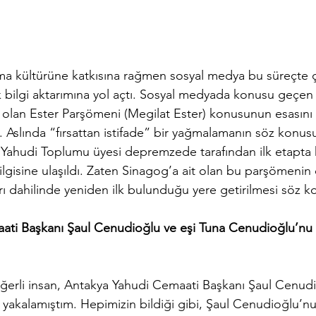
şma kültürüne katkısına rağmen sosyal medya bu süreçte ço
k bilgi aktarımına yol açtı. Sosyal medyada konusu geçen 
en olan Ester Parşömeni (Megilat Ester) konusunun esasın
. Aslında “fırsattan istifade” bir yağmalamanın söz konus
Yahudi Toplumu üyesi depremzede tarafından ilk etapta
bilgisine ulaşıldı. Zaten Sinagog’a ait olan bu parşömenin
ı dahilinde yeniden ilk bulunduğu yere getirilmesi söz 
ti Başkanı Şaul Cenudioğlu ve eşi Tuna Cenudioğlu’nu d
eğerli insan, Antakya Yahudi Cemaati Başkanı Şaul Cenudio
 yakalamıştım. Hepimizin bildiği gibi, Şaul Cenudioğlu’n