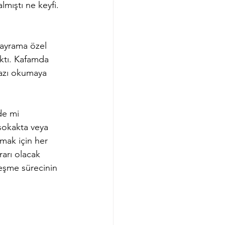
mıştı ne keyfi. 
ayrama özel 
ktı. Kafamda 
yazı okumaya 
de mi 
sokakta veya 
mak için her 
rarı olacak 
eşme sürecinin 