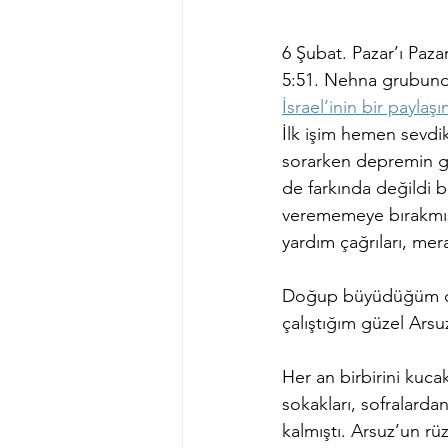
6 Şubat. Pazar’ı Pazar
5:51. Nehna grubund
İsrael’inin bir paylaşı
İlk işim hemen sevdi
sorarken depremin ge
de farkında değildi b
verememeye bırakmıştı
yardım çağrıları, mer
Doğup büyüdüğüm canı
çalıştığım güzel Ars
Her an birbirini kuc
sokakları, sofralarda
kalmıştı. Arsuz’un rü