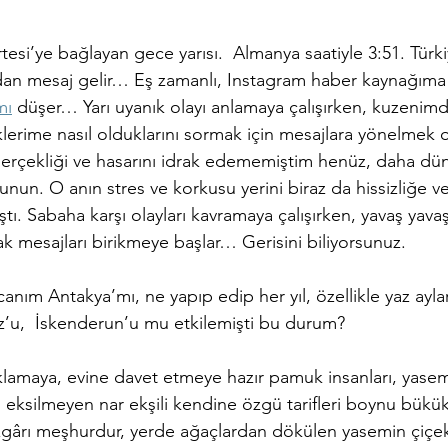
tesi’ye bağlayan gece yarısı.  Almanya saatiyle 3:51. Türki
an mesaj gelir… Eş zamanlı, Instagram haber kaynağıma
mı
 düşer… Yarı uyanık olayı anlamaya çalışırken, kuzenimd
klerime nasıl olduklarını sormak için mesajlara yönelmek 
rçekliği ve hasarını idrak edememiştim henüz, daha dün
unun. O anın stres ve korkusu yerini biraz da hissizliğe ve
. Sabaha karşı olayları kavramaya çalışırken, yavaş yava
ak mesajları birikmeye başlar… Gerisini biliyorsunuz.
m Antakya’mı, ne yapıp edip her yıl, özellikle yaz ayla
uz’u,  İskenderun’u mu etkilemişti bu durum?
aklamaya, evine davet etmeye hazır pamuk insanları, yase
n eksilmeyen nar ekşili kendine özgü tarifleri boynu bükük,
zgârı meşhurdur, yerde ağaçlardan dökülen yasemin çiçekle