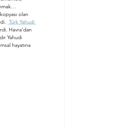
tunmak…
 kopyası olan 
di. 
 Türk Yahudi 
irdi. Havra’dan 
dır Yahudi 
msal hayatına 