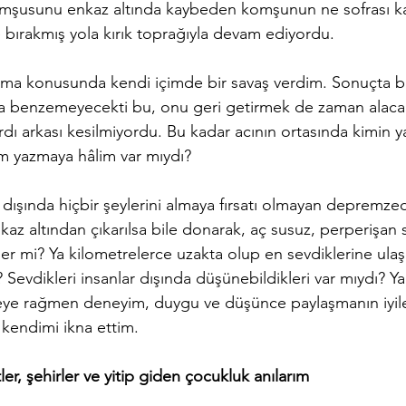
komşusunu enkaz altında kaybeden komşunun ne sofrası kal
 bırakmış yola kırık toprağıyla devam ediyordu.
ama konusunda kendi içimde bir savaş verdim. Sonuçta b
ıma benzemeyecekti bu, onu geri getirmek de zaman alaca
rdı arkası kesilmiyordu. Bu kadar acının ortasında kimin 
im yazmaya hâlim var mıydı?
 dışında hiçbir şeylerini almaya fırsatı olmayan depremze
az altından çıkarılsa bile donarak, aç susuz, perperişan 
er mi? Ya kilometrelerce uzakta olup en sevdiklerine ulaş
Sevdikleri insanlar dışında düşünebildikleri var mıydı? Ya
şeye rağmen deneyim, duygu ve düşünce paylaşmanın iyil
 kendimi ikna ettim.
ler, şehirler ve yitip giden çocukluk anılarım