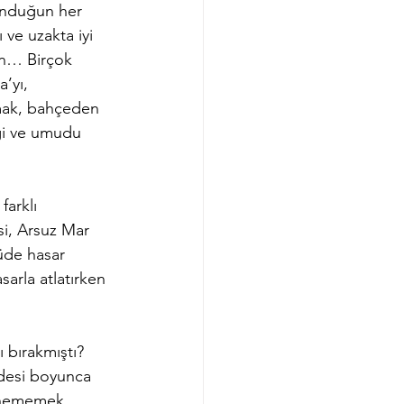
 ve uzakta iyi 
an… Birçok 
’yı, 
mak, bahçeden 
ği ve umudu 
arklı 
si, Arsuz Mar 
üde hasar 
arla atlatırken 
 bırakmıştı? 
ddesi boyunca 
enememek, 