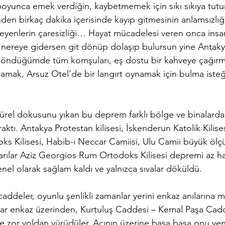
nden birkaç dakika içerisinde kayıp gitmesinin anlamsızlığı
leyenlerin çaresizliği… Hayat mücadelesi veren onca ins
r, nereye gidersen git dönüp dolaşıp bulursun yine Antakya
 döndüğümde tüm komşuları, eş dostu bir kahveye çağır
llamak, Arsuz Otel’de bir langırt oynamak için bulma iste
ltürel dokusunu yıkan bu deprem farklı bölge ve binalarda f
raktı. Antakya Protestan kilisesi, İskenderun Katolik Kilise
 Kilisesi, Habib-i Neccar Camiisi, Ulu Camii büyük ölç
arılar Aziz Georgios Rum Ortodoks Kilisesi depremi az has
el olarak sağlam kaldı ve yalnızca sıvalar döküldü.
ddeler, oyunlu şenlikli zamanlar yerini enkaz anılarına mı
anlar enkaz üzerinden, Kurtuluş Caddesi – Kemal Paşa Ca
e zor yoldan yürüdüler. Acının üzerine basa basa onu y