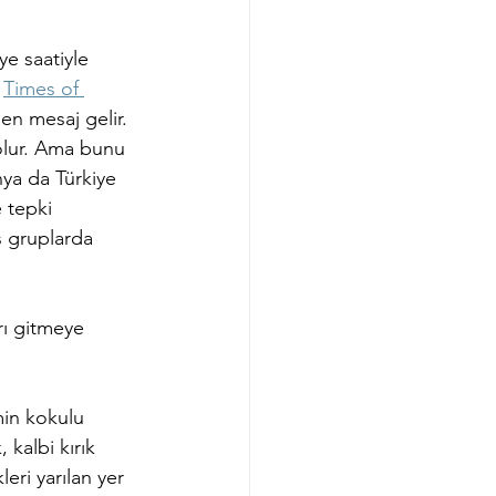
ye saatiyle 
 
Times of 
en mesaj gelir. 
olur. Ama bunu 
ya da Türkiye 
 tepki 
ş gruplarda 
rı gitmeye 
min kokulu 
 kalbi kırık 
ri yarılan yer 