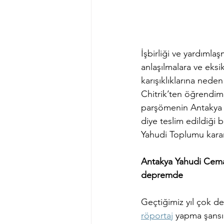
İşbirliği ve yardımla
anlaşılmalara ve eksi
karışıklıklarına ned
Chitrik’ten öğrendim
parşömenin Antakya 
diye teslim edildiği 
Yahudi Toplumu karar
Antakya Yahudi Cemaa
depremde
Geçtiğimiz yıl çok d
röportaj
 yapma şansı