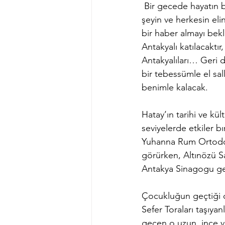
 Bir gecede hayatın boyunca emek verdiğin, kaybetmemek için sıkı sıkıya tutunduğun her 
şeyin ve herkesin eli
bir haber almayı bek
Antakyalı katılacaktı
Antakyalıları… Geri
bir tebessümle el sa
benimle kalacak.
Hatay’ın tarihi ve kü
seviyelerde etkiler bı
Yuhanna Rum Ortodoks
görürken, Altınözü S
Antakya Sinagogu gen
Çocukluğun geçtiği ca
Sefer Toraları taşıy
geçen o uzun, ince v