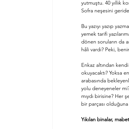
yutmuştu. 40 yıllık 
Sofra neşesini geride
Bu yazıyı yazıp yazm
yemek tarifi yazılar
dönen soruların da a
hâli vardı? Peki, ben
Enkaz altından kendi
okuyacaktı? Yoksa enk
arabasında bekleyenl
yolu deneyeneler mi? 
mıydı birisine? Her 
bir parçası olduğuna
Yıkılan binalar, mabet