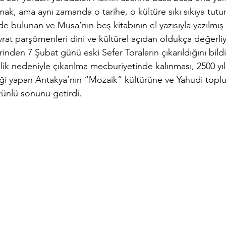
mak, ama aynı zamanda o tarihe, o kültüre sıkı sıkıya tu
e bulunan ve Musa’nın beş kitabının el yazısıyla yazılmış
vrat parşömenleri dini ve kültürel açıdan oldukça değerliy
erinden 7 Şubat günü eski Sefer Toraların çıkarıldığını bild
lik nedeniyle çıkarılma mecburiyetinde kalınması, 2500 yıl
ği yapan Antakya’nın “Mozaik” kültürüne ve Yahudi toplu
nlü sonunu getirdi.        