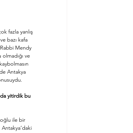
k fazla yanlış 
ve bazı kafa 
ı Rabbi Mendy 
u olmadığı ve 
 kaybolmasın 
 de Antakya 
konusuydu.
a yitirdik bu 
ğlu ile bir 
u Antakya’daki 