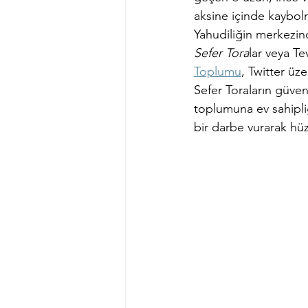
aksine içinde kaybol
Yahudiliğin merkezind
Sefer Tora
lar veya Te
Toplumu
, Twitter üz
Sefer Toraların güven
toplumuna ev sahipli
bir darbe vurarak hüzü