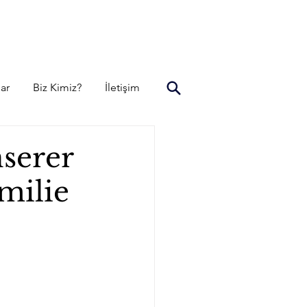
lar
Biz Kimiz?
İletişim
nserer
milie