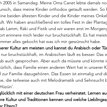
ich 2005 in Samandag. Meine Oma Canet lebte damals no
unsch, dass meine Kinder orthodox getauft werden. So 
ne beiden ältesten Kinder und die Kinder meines Onkel
t. Wir haben anschließend ein tolles Fest in der Plantag
ab Lamm, Raki und Fistik und wir waren erst im Morgeng
rt erinnere mich leider nur bruchstückhaft. Es hat meist
immer alles gekocht hat was ich mir gewünscht habe.
erer Kultur am meisten und kannst du Arabisch oder Tür
h nur bruchstückhaft, im Arabischen läuft es besser. Das 
ub auch gesprochen. Aber auch da müsste und könnte ic
ürlich, dass Familie einen anderen Wert hat in unserer K
 zur Familie dazugehören. Das Essen ist einmalig und di
e, die teilweise auch mit Melodramatik und Sehnsucht beh
‘Hüzün’.
glücklich mit einer deutschen Frau verheiratet. Lernen a
ere Kultur und Traditionen kennen und welche Lieblingss
r Eltern?