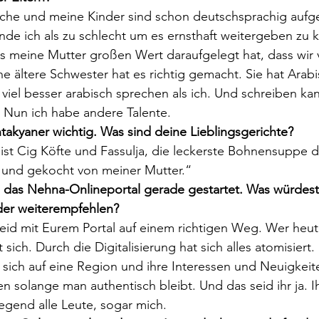
sche und meine Kinder sind schon deutschsprachig aufg
de ich als zu schlecht um es ernsthaft weitergeben zu 
ss meine Mutter großen Wert daraufgelegt hat, dass wir 
 ältere Schwester hat es richtig gemacht. Sie hat Arabis
viel besser arabisch sprechen als ich. Und schreiben kan
 Nun ich habe andere Talente.
takyaner wichtig. Was sind deine Lieblingsgerichte?
ist Cig Köfte und Fassulja, die leckerste Bohnensuppe d
t und gekocht von meiner Mutter.“
 das Nehna-Onlineportal gerade gestartet. Was würdest 
oder weiterempfehlen?
seid mit Eurem Portal auf einem richtigen Weg. Wer heute
rt sich. Durch die Digitalisierung hat sich alles atomisiert. 
sich auf eine Region und ihre Interessen und Neuigkeiten
n solange man authentisch bleibt. Und das seid ihr ja. 
Gegend alle Leute, sogar mich.