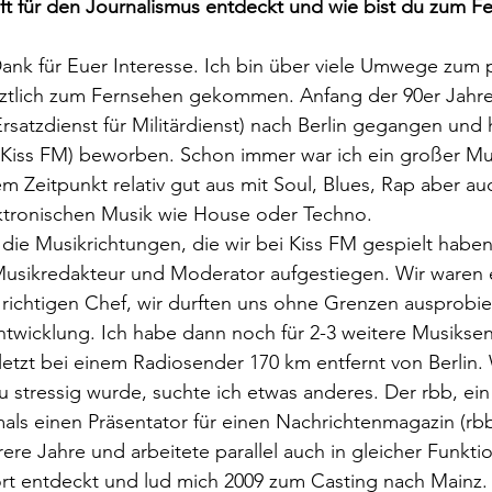
ft für den Journalismus entdeckt und wie bist du zum F
 Dank für Euer Interesse. Ich bin über viele Umwege zum p
tztlich zum Fernsehen gekommen. Anfang der 90er Jahre 
Ersatzdienst für Militärdienst) nach Berlin gegangen und
Kiss FM) beworben. Schon immer war ich ein großer Mu
m Zeitpunkt relativ gut aus mit Soul, Blues, Rap aber au
ktronischen Musik wie House oder Techno.
 die Musikrichtungen, die wir bei Kiss FM gespielt haben.
Musikredakteur und Moderator aufgestiegen. Wir waren e
richtigen Chef, wir durften uns ohne Grenzen ausprobie
ntwicklung. Ich habe dann noch für 2-3 weitere Musikse
letzt bei einem Radiosender 170 km entfernt von Berlin. 
u stressig wurde, suchte ich etwas anderes. Der rbb, ei
ls einen Präsentator für einen Nachrichtenmagazin (rbb 
ere Jahre und arbeitete parallel auch in gleicher Funkt
t entdeckt und lud mich 2009 zum Casting nach Mainz. D