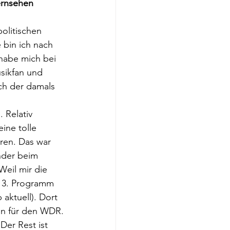
ernsehen 
olitischen 
bin ich nach 
 habe mich bei 
sikfan und 
ch der damals 
 Relativ 
ine tolle 
ren. Das war 
nder beim 
Weil mir die 
n 3. Programm 
aktuell). Dort 
ion für den WDR.
er Rest ist 