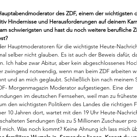
 Hauptabendmoderator des ZDF, einem der wichtigsten 
itiv Hindernisse und Herausforderungen auf deinem Karr
 am schwierigsten und hast du noch weitere berufliche Zi
est?
 der Hauptmoderatoren für die wichtigste Heute-Nachri
al selber nicht glauben. Es ist auch der Beweis dafür,
n. Ich habe zwar Abitur, aber kein abgeschlossenes Hoc
aber zwingend notwendig, wenn man beim ZDF arbeiten wi
nnt und an mich geglaubt. Schließlich bin nach meinem S
 ZDF- Morgenmagazin Moderator aufgestiegen. Eine der 
endungen im deutschen Fernsehen, weil man zu frühester
um den wichtigsten Politikern des Landes die richtigen 
über 10 Jahren dort, wartet mit den 19 Uhr Heute-Nachric
schalteten Sendungen (bis zu 5 Millionen Zuschauer pro
f mich. Was noch kommt? Keine Ahnung ich lass mich ü