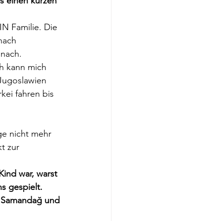
s einen kurzen 
N Familie. Die 
nach 
 nach.
h kann mich 
 Jugoslawien 
ei fahren bis 
ge nicht mehr 
t zur 
Kind war, warst 
s gespielt. 
n Samandağ und 