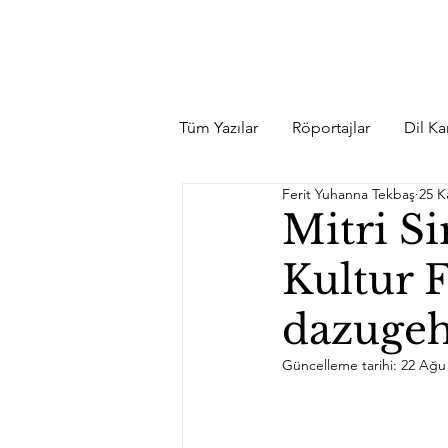
Tüm Yazılar
Röportajlar
Dil Kar
Ferit Yuhanna Tekbaş
25 K
Mitri Si
Kultur 
dazuge
Güncelleme tarihi:
22 Ağu