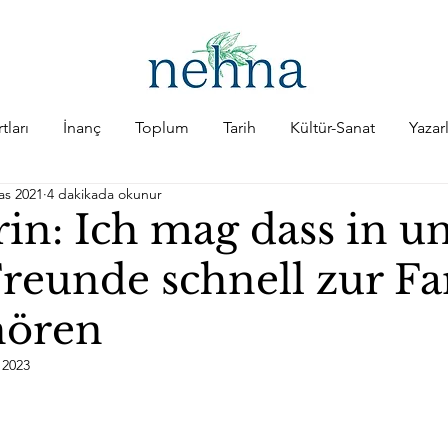
tları
İnanç
Toplum
Tarih
Kültür-Sanat
Yazar
as 2021
4 dakikada okunur
rin: Ich mag dass in u
Freunde schnell zur Fa
hören
 2023