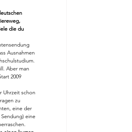
deutschen 
iereweg, 
ele die du 
chtensendung 
 dass Ausnahmen 
hschulstudium. 
ll. Aber man 
tart 2009 
 Uhrzeit schon 
Fragen zu 
hten, eine der 
 Sendung) eine 
berraschen.