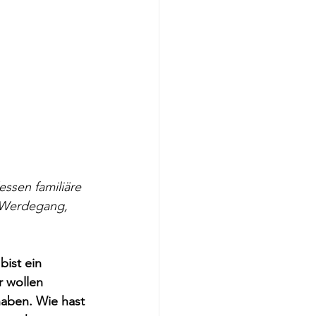
ssen familiäre 
m Werdegang, 
bist ein 
 wollen 
haben. Wie hast 