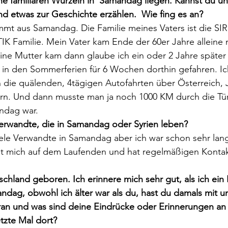
ne familiären Wurzeln in  Samandag liegen. Kannst du un
d etwas zur Geschichte erzählen.  Wie fing es an?
mt aus Samandag. Die Familie meines Vaters ist die SIRI
IK Familie. Mein Vater kam Ende der 60er Jahre alleine 
ne Mutter kam dann glaube ich ein oder 2 Jahre später
 in den Sommerferien für 6 Wochen dorthin gefahren. Ic
n die quälenden, 4tägigen Autofahrten über Österreich,
rn. Und dann musste man ja noch 1000 KM durch die Türk
ndag war.
Verwandte, die in Samandag oder Syrien leben?
iele Verwandte in Samandag aber ich war schon sehr lan
lt mich auf dem Laufenden und hat regelmäßigen Kontak
tschland geboren. Ich erinnere mich sehr gut, als ich ein 
ndag, obwohl ich älter war als du, hast du damals mit un
aran und was sind deine Eindrücke oder Erinnerungen a
tzte Mal dort?