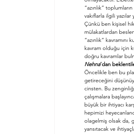
“azınlık” toplumların
vakıflarla ilgili yazı
Çünkü ben kişisel hik
mülakatlardan beslen
“azınlık” kavramını k
kavram olduğu için 
doğru kavramlar bulm
Nehna
’dan beklentil
Öncelikle ben bu pla
getireceğini düşünüy
cinsten. Bu zenginli
çalışmalara başlayın
büyük bir ihtiyacı ka
hepimizi heyecanlandı
olagelmiş olsak da, g
yansıtacak ve ihtiyaçl