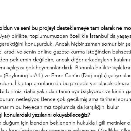
l oldun ve seni bu projeyi desteklemeye tam olarak ne mot
 (Uyar) birlikte, toplumumuzdan özellikle İstanbul’da yaşayan
gerektiğini konuşurduk. Ancak hiçbir zaman somut bir şe
el aradı ve senin online gazete kurma isteğinden bahsett
den pek emin değildim, ancak diğer arkadaşların katılımı v
eni açıkçası çok heyecanlandırdı. Bununla birlikte açık k
 (Beylunioğlu Atlı) ve Emre Can’ın (Dağlıoğlu) çalışmalar
rdum. İlk etapta onların da bu projede yer alacak olması
 birbirimizi daha yakından tanımaya başlıyoruz ve kimin g
urum netleşiyor. Bence çok gecikmiş ama tarihsel sorum
 Umarım bu heyecanımız toplumda da karşılığını bulur.
i konulardaki yazılarını okuyabileceğiz?
lduğum için benden beklenenin hukukla ilgili metinler olm
 bu konularda yazılar yazmayı planlıyorum. Özellikle, ülk