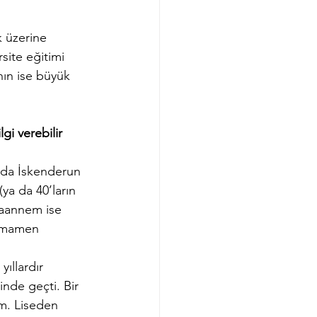
k üzerine 
ite eğitimi 
nın ise büyük 
i verebilir 
 da İskenderun 
a da 40’ların 
aannem ise 
tamamen 
ıllardır 
nde geçti. Bir 
m. Liseden 