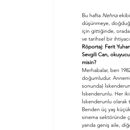
Bu hafta 
Nehna
 ekib
düşünmeye, doğduğu 
için gittiğinde, orada
ve tarihsel bir ihtiyacı
Röportaj: Ferit Yuha
Sevgili Can, okuyucul
misin?
Merhabalar, ben 198
doğumludur. Annemin 
sonunda) İskenderun
İskenderunlu. Her ik
İskenderunlu olarak 
Benden üç yaş küçük b
sinema sektöründe ça
yanda geniş aile, di