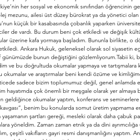
iye’nin her sosyal ve ekonomik sınıfından öğrencinin gel
lej mezunu, ailesi üst düzey bürokrat ya da yönetici olan 
’nun küçük bir kasabasında çobanlık yaparken üniversite 
ler de vardı. Bu durum beni çok etkiledi ve değişik kültü
lar üzerine kafa yormaya başladım. Bununla birlikte, o 
 etkiledi. Ankara Hukuk, geleneksel olarak sol siyasetin
f günümüzde bunun değiştiğini gözlemliyorum.Tabii ki, 
im ve bu doğrultuda okumalar yapmaya ve tartışmalara k
 okumalar ve araştırmalar beni kendi özüme ve kimliğime
ticede sadece bizim toplumumuz değil, genel anlamda et
im hayatımda çok önemli bir meşgale olarak yer almaya b
den geldiğince okumalar yaptım, konferans ve seminerlere 
t kavgası”, benim bu konularda somut üretim yapmama en
a yaşamanın şartları gereği, mesleki olarak daha çabuk pa
lara yöneldim. Zaman zaman etnik ya da dini ayrımcılığa u
m, çeşitli vakıfların gayri resmi danışmanlığını yaptım. A