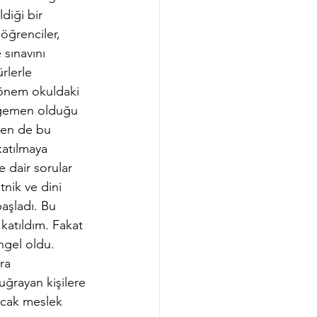
diği bir 
öğrenciler, 
sınavını 
rlerle 
dönem okuldaki 
 egemen olduğu 
ben de bu 
atılmaya 
 dair sorular 
nik ve dini 
aşladı. Bu 
katıldım. Fakat 
gel oldu. 
ra 
ğrayan kişilere 
ncak meslek 