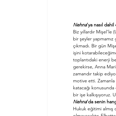
Nehna
’ya nasıl dahi
Biz yıllardır Mişel’le
bir şeyler yapmamız 
çıkmadı. Bir gün Miş
işini kotarabileceğim
toplantıdaki enerji b
gerekirse, Anna Maria
zamandır takip ediyo
motive etti. Zamanla
katacağı konusunda d
bir işe kalkışıyoruz.
Nehna
’da senin hang
Hukuk eğitimi almış o
olmayacaktır. Elbette