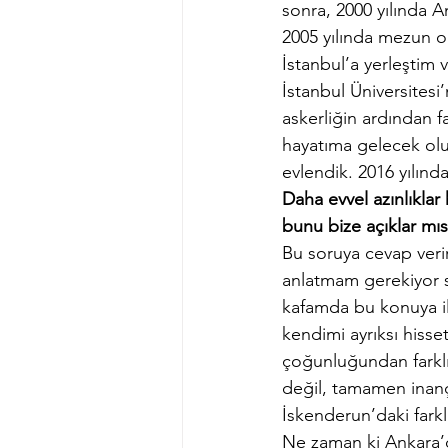
sonra, 2000 yılında 
2005 yılında mezun o
İstanbul’a yerleştim 
İstanbul Üniversitesi
askerliğin ardından f
hayatıma gelecek olur
evlendik. 2016 yılın
Daha evvel azınlıkla
bunu bize açıklar mıs
Bu soruya cevap veri
anlatmam gerekiyor s
kafamda bu konuya il
kendimi ayrıksı hiss
çoğunluğundan farkl
değil, tamamen inançs
İskenderun’daki farkl
Ne zaman ki Ankara’