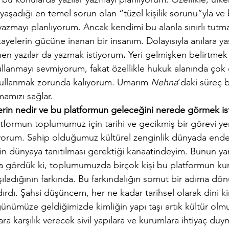
 yaşadığı en temel sorun olan “tüzel kişilik sorunu”yla v
lar yazmayı planlıyorum. Ancak kendimi bu alanla sınırlı tut
ayelerin gücüne inanan bir insanım. Dolayısıyla anılara ya
en yazılar da yazmak istiyorum
. 
Yeri gelmişken belirtmek i
ullanmayı sevmiyorum, fakat özellikle hukuk alanında çok
kullanmak zorunda kalıyorum. Umarım 
Nehna
’daki süreç 
amızı sağlar. 
erin nedir ve bu platformun geleceğini nerede görmek is
tformun toplumumuz için tarihi ve gecikmiş bir görevi ye
orum. Sahip olduğumuz kültürel zenginlik dünyada ender
ğin dünyaya tanıtılması gerektiği kanaatindeyim. Bunun ya
ca gördük ki, toplumumuzda birçok kişi bu platformun ku
rşıladığının farkında. Bu farkındalığın somut bir adıma dö
rdı. Şahsi düşüncem, her ne kadar tarihsel olarak dini ki
ünümüze geldiğimizde kimliğin yapı taşı artık kültür olmuş
ara karşılık verecek sivil yapılara ve kurumlara ihtiyaç duy