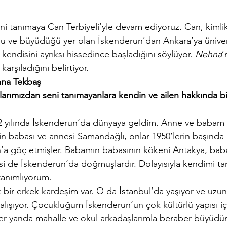
ini tanımaya Can Terbiyeli’yle devam ediyoruz. Can, kimli
ve büyüdüğü yer olan İskenderun’dan Ankara’ya ünivers
 kendisini ayrıksı hissedince başladığını söylüyor. 
Nehna
’
 karşıladığını belirtiyor.
nna Tekbaş
arımızdan seni tanımayanlara kendin ve ailen hakkında bilg
2 yılında İskenderun’da dünyaya geldim. Anne ve babam
babası ve annesi Samandağlı, onlar 1950’lerin başında (y
’a göç etmişler. Babamın babasının kökeni Antakya, bab
isi de İskenderun’da doğmuşlardır. Dolayısıyla kendimi 
tanımlıyorum.
ir erkek kardeşim var. O da İstanbul’da yaşıyor ve uzun y
lışıyor. Çocukluğum İskenderun’un çok kültürlü yapısı içi
ğer yanda mahalle ve okul arkadaşlarımla beraber büyüdü