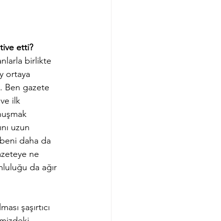
ive etti?
larla birlikte 
y ortaya 
i. Ben gazete 
e ilk 
onuşmak 
ını uzun 
 beni daha da 
azeteye ne 
luluğu da ağır 
ası şaşırtıcı 
emizdeki 