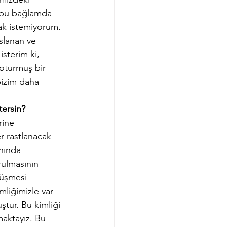
e bu bağlamda 
mak istemiyorum. 
slanan ve 
sterim ki, 
 oturmuş bir 
bizim daha 
tersin?
rine 
 rastlanacak 
nında 
rulmasının 
nüşmesi 
mliğimizle var 
tur. Bu kimliği 
maktayız. Bu 