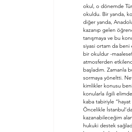
okul, o dönemde Türk
okuldu. Bir yanda, ko
diğer yanda, Anadolu
kazanıp gelen öğrenci
tanışmaya ve bu konu
siyasi ortam da beni
bir okuldur -maalese
atmosferden etkilend
başladım. Zamanla bu
sormaya yöneltti. Ne
kimlikler konusu ben
konularla ilgili elim
kaba tabiriyle “haya
Öncelikle İstanbul’d
kazanabileceğim alan
hukuki destek sağladı