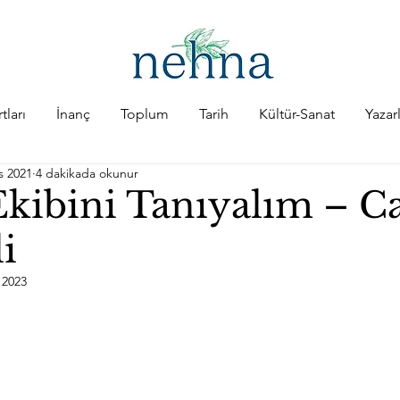
tları
İnanç
Toplum
Tarih
Kültür-Sanat
Yazar
s 2021
4 dakikada okunur
kibini Tanıyalım – C
i
 2023