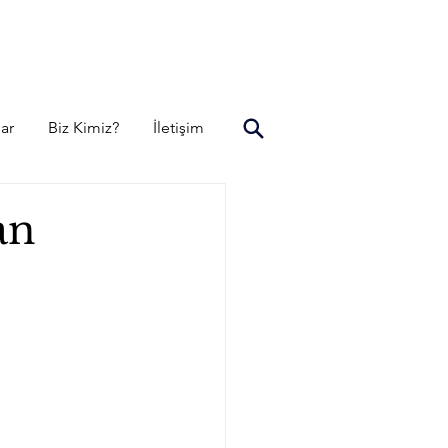
lar
Biz Kimiz?
İletişim
an