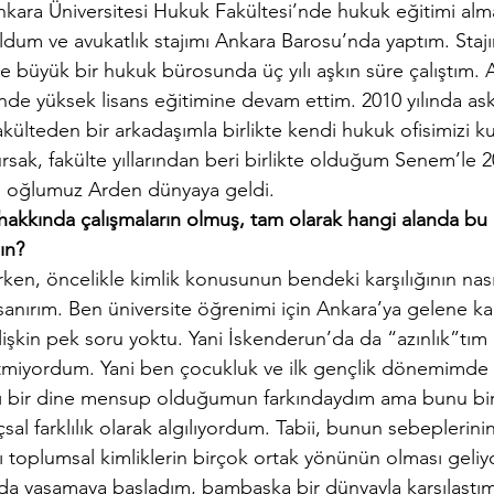
Ankara Üniversitesi Hukuk Fakültesi’nde hukuk eğitimi alm
ldum ve avukatlık stajımı Ankara Barosu’nda yaptım. Staj
ve büyük bir hukuk bürosunda üç yılı aşkın süre çalıştım.
’nde yüksek lisans eğitimine devam ettim. 2010 yılında ask
akülteden bir arkadaşımla birlikte kendi hukuk ofisimizi k
sak, fakülte yıllarından beri birlikte olduğum Senem’le 20
da oğlumuz Arden dünyaya geldi.
r hakkında çalışmaların olmuş, tam olarak hangi alanda bu
ın?
rken, öncelikle kimlik konusunun bendeki karşılığının nas
anırım. Ben üniversite öğrenimi için Ankara’ya gelene ka
işkin pek soru yoktu. Yani İskenderun’da da “azınlık”tım
etmiyordum. Yani ben çocukluk ve ilk gençlik dönemimde
ı bir dine mensup olduğumun farkındaydım ama bunu bir 
al farklılık olarak algılıyordum. Tabii, bunun sebeplerini
ı toplumsal kimliklerin birçok ortak yönünün olması geliyo
da yaşamaya başladım, bambaşka bir dünyayla karşılaşt