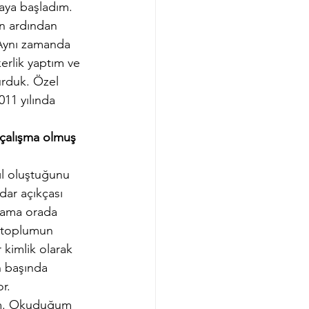
aya başladım. 
ın ardından 
 Aynı zamanda 
erlik yaptım ve 
urduk. Özel 
11 yılında 
 çalışma olmuş 
ıl oluştuğunu 
dar açıkçası 
 ama orada 
 toplumun 
kimlik olarak 
n başında 
r.
ım. Okuduğum 