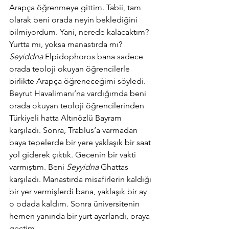
Arapça öğrenmeye gittim. Tabii, tam 
olarak beni orada neyin beklediğini 
bilmiyordum. Yani, nerede kalacaktım? 
Yurtta mı, yoksa manastırda mı? 
Seyiddna
 Elpidophoros bana sadece 
orada teoloji okuyan öğrencilerle 
birlikte Arapça öğreneceğimi söyledi.
Beyrut Havalimanı’na vardığımda beni 
orada okuyan teoloji öğrencilerinden 
Türkiyeli hatta Altınözlü Bayram 
karşıladı. Sonra, Trablus’a varmadan 
baya tepelerde bir yere yaklaşık bir saat 
yol giderek çıktık. Gecenin bir vakti 
varmıştım. Beni 
Seyyidna
 Ghattas 
karşıladı. Manastırda misafirlerin kaldığı 
bir yer vermişlerdi bana, yaklaşık bir ay 
o odada kaldım. Sonra üniversitenin 
hemen yanında bir yurt ayarlandı, oraya 
geçtim.