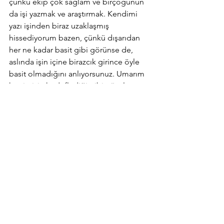
çünkü ekip çok sağlam ve birçoğunun 
da işi yazmak ve araştırmak. Kendimi 
yazı işinden biraz uzaklaşmış 
hissediyorum bazen, çünkü dışarıdan 
her ne kadar basit gibi görünse de, 
aslında işin içine birazcık girince öyle 
basit olmadığını anlıyorsunuz. Umarım 
hepimizin hedeflediği gibi güzel ve 
kaliteli içeriklerle dolu bir platform olur. 
Ve ilerleyen zamanlarda daha çok 
insanın söz söyleyebileceği, katkı 
sunabileceği bir platforma dönüşür.
İnternet gazeteciliği okudun ve 
Agos
, 
Birgün
 ve 
NTVMSNBC
 gibi gazete ve 
platformlarda çalıştın. Peki, bu 
tecrübenle 
Nehna
’da hangi konular 
üzerinden çalışmayı hedefliyorsun?
Açıkçası, başlarda özellikle yazmayı 
düşündüğüm bir konu yoktu. Ve çok 