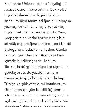
Balamand Üniversitesi’ne 1,5 yıllığına 
Arapça öğrenmeye gittim. Çok kolay 
öğrenebileceğimi düşündüğüm, 
anadilim diye tanımladığım dili, okuyup 
yazmayı ve tam anlamıyla konuşmayı 
öğrenmek beni epey bir yordu. Yani, 
Arapçanın ne kadar zor ve geniş bir 
sözcük dağarcığına sahip değerli bir dil 
olduğunu oradayken anladım. Çünkü 
çocukluğumdan beri Arapçaya karşı 
içimde bir direnç vardı. Malum 
ilkokulda düzgün Türkçe konuşmamız 
gerekiyordu. Bu yüzden, annem 
benimle Arapça konuştuğunda hep 
Türkçe karşılık verdiğimi hatırlıyorum. 
Gerçekten bir gün bu dili öğrenme 
isteğim olacağını tahmin etmiyordum 
açıkçası. Şu an dönüp baktığımda “iyi 
ki yaptım” dediğim şeylerin başında 