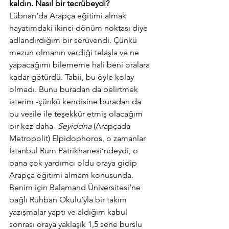
kaldın. Nasıl bir tecrübeydi?
Lübnan‘da Arapça eğitimi almak 
hayatımdaki ikinci dönüm noktası diye 
adlandırdığım bir serüvendi. Çünkü 
mezun olmanın verdiği telaşla ve ne 
yapacağımı bilememe hali beni oralara 
kadar götürdü. Tabii, bu öyle kolay 
olmadı. Bunu buradan da belirtmek 
isterim -çünkü kendisine buradan da 
bu vesile ile teşekkür etmiş olacağım 
bir kez daha- 
Seyiddna 
(Arapçada 
Metropolit) Elpidophoros, o zamanlar 
İstanbul Rum Patrikhanesi’ndeydi, o 
bana çok yardımcı oldu oraya gidip 
Arapça eğitimi almam konusunda. 
Benim için Balamand Üniversitesi‘ne 
bağlı Ruhban Okulu’yla bir takım 
yazışmalar yaptı ve aldığım kabul 
sonrası oraya yaklaşık 1,5 sene burslu 