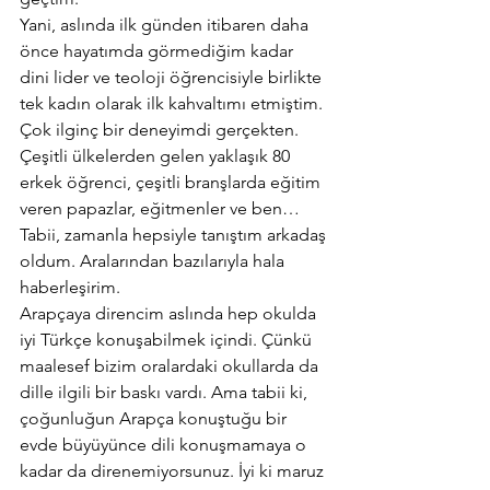
Yani, aslında ilk günden itibaren daha 
önce hayatımda görmediğim kadar 
dini lider ve teoloji öğrencisiyle birlikte 
tek kadın olarak ilk kahvaltımı etmiştim. 
Çok ilginç bir deneyimdi gerçekten. 
Çeşitli ülkelerden gelen yaklaşık 80 
erkek öğrenci, çeşitli branşlarda eğitim 
veren papazlar, eğitmenler ve ben… 
Tabii, zamanla hepsiyle tanıştım arkadaş 
oldum. Aralarından bazılarıyla hala 
haberleşirim.
Arapçaya direncim aslında hep okulda 
iyi Türkçe konuşabilmek içindi. Çünkü 
maalesef bizim oralardaki okullarda da 
dille ilgili bir baskı vardı. Ama tabii ki, 
çoğunluğun Arapça konuştuğu bir 
evde büyüyünce dili konuşmamaya o 
kadar da direnemiyorsunuz. İyi ki maruz 