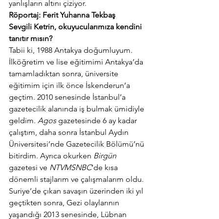
yanlışların altını çiziyor.
Röportaj: Ferit Yuhanna Tekbaş 
Sevgili Ketrin, okuyucularımıza kendini 
tanıtır mısın?
Tabii ki, 1988 Antakya doğumluyum. 
İlköğretim ve lise eğitimimi Antakya’da 
tamamladıktan sonra, üniversite 
eğitimim için ilk önce İskenderun’a 
geçtim. 2010 senesinde İstanbul’a 
gazetecilik alanında iş bulmak ümidiyle 
geldim. 
Agos
 gazetesinde 6 ay kadar 
çalıştım, daha sonra İstanbul Aydın 
Üniversitesi’nde Gazetecilik Bölümü’nü 
bitirdim. Ayrıca okurken 
Birgün
gazetesi ve 
NTVMSNBC
‘de kısa 
dönemli stajlarım ve çalışmalarım oldu. 
Suriye’de çıkan savaşın üzerinden iki yıl 
geçtikten sonra, Gezi olaylarının 
yaşandığı 2013 senesinde, Lübnan 