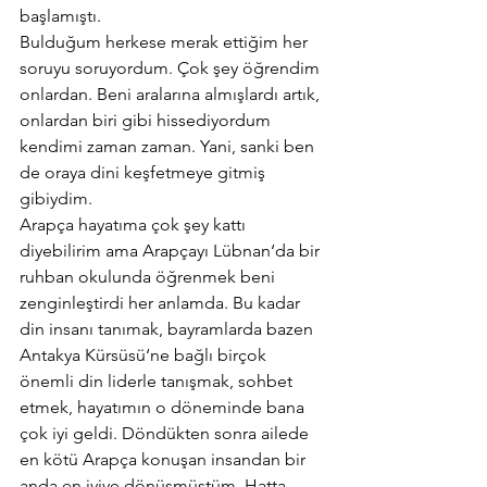
başlamıştı.
Bulduğum herkese merak ettiğim her 
soruyu soruyordum. Çok şey öğrendim 
onlardan. Beni aralarına almışlardı artık, 
onlardan biri gibi hissediyordum 
kendimi zaman zaman. Yani, sanki ben 
de oraya dini keşfetmeye gitmiş 
gibiydim.
Arapça hayatıma çok şey kattı 
diyebilirim ama Arapçayı Lübnan‘da bir 
ruhban okulunda öğrenmek beni 
zenginleştirdi her anlamda. Bu kadar 
din insanı tanımak, bayramlarda bazen 
Antakya Kürsüsü‘ne bağlı birçok 
önemli din liderle tanışmak, sohbet 
etmek, hayatımın o döneminde bana 
çok iyi geldi. Döndükten sonra ailede 
en kötü Arapça konuşan insandan bir 
anda en iyiye dönüşmüştüm. Hatta 