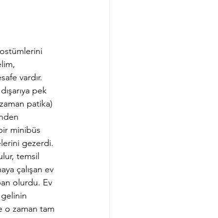
ostümlerini 
lim, 
afe vardır. 
 dışarıya pek 
 zaman patika) 
inden 
bir minibüs 
lerini gezerdi.
lur, temsil 
aya çalışan ev 
ban olurdu. Ev 
gelinin 
te o zaman tam 