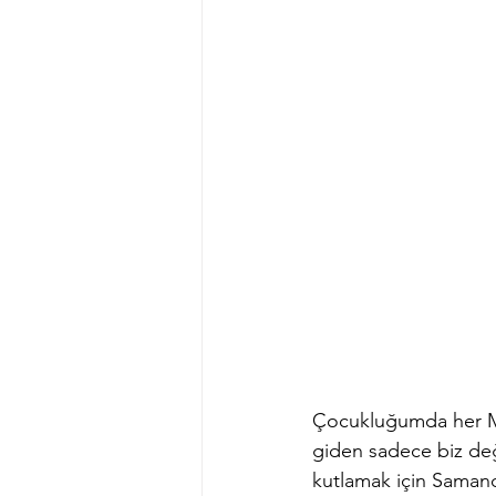
Çocukluğumda her Me
giden sadece biz değ
kutlamak için Samand