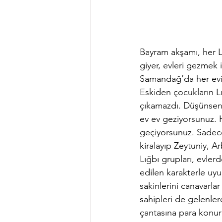
Bayram akşamı, her Lı
giyer, evleri gezmek 
Samandağ’da her evin
Eskiden çocukların Lı
çıkamazdı. Düşünseniz
ev ev geziyorsunuz. 
geçiyorsunuz. Sadece 
kiralayıp Zeytuniy, Ar
Lığbı grupları, evler
edilen karakterle uyu
sakinlerini canavarla
sahipleri de gelenler
çantasına para konur