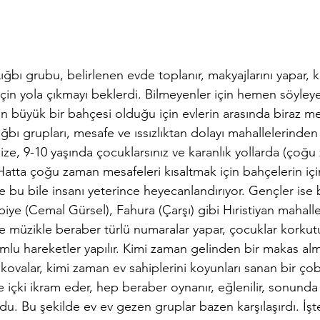
ğbı grubu, belirlenen evde toplanır, makyajlarını yapar, k
için yola çıkmayı beklerdi. Bilmeyenler için hemen söyleye
 büyük bir bahçesi olduğu için evlerin arasında biraz mes
ğbı grupları, mesafe ve ıssızlıktan dolayı mahallelerinden
e, 9-10 yaşında çocuklarsınız ve karanlık yollarda (çoğu
Hatta çoğu zaman mesafeleri kısaltmak için bahçelerin iç
bu bile insanı yeterince heyecanlandırıyor. Gençler ise 
biye (Cemal Gürsel), Fahura (Çarşı) gibi Hıristiyan mahalle
de müzikle beraber türlü numaralar yapar, çocuklar korkutu
mlu hareketler yapılır. Kimi zaman gelinden bir makas alm
r kovalar, kimi zaman ev sahiplerini koyunları sanan bir ço
e içki ikram eder, hep beraber oynanır, eğlenilir, sonunda 
du. Bu şekilde ev ev gezen gruplar bazen karşılaşırdı. İş