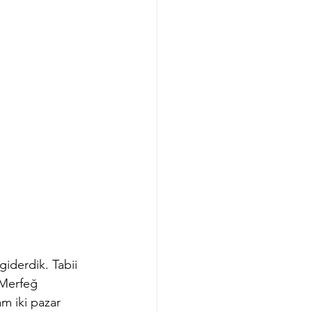
derdik. Tabii 
 Merfeğ 
m iki pazar 