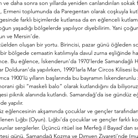
 ve daha sonra son yıllarda yeniden canlandırılan sokak fe
, Ermeni toplumunda da Paregentan olarak coşkuyla kutl
gesinde farklı biçimlerde kutlansa da en eğlenceli kutl
ğun yaşadığı bölgelerde yapılıyor diyebilirim. Yani çoğun
n ve Mersin’de.
tüelden oluşan bir yortu. Birincisi, pazar günü öğleden so
ir bölgede cemaatin katılımıyla davul zurna eşliğinde hal
ence. Bu eğlence, İskenderun’da 1970’lerde Samandağlı Hır
 Dolduran’da yapılırken, 1990’larla Mar Circos Kilisesi 
rıca 1900’lü yılların başlarında bu bayramın İskenderunl
rani gibi “maskeli balo” olarak kutlandığını da biliyoruz
gesi piknik alanında kutlandı. Samandağ’da ise gündüz eğ
de yapılır.
düz eğlencesinin akşamında çocuklar ve gençler tarafında
lenen Lığbı (Oyun). Lığbı’da çocuklar ve gençler farklı ko
yunlar sergilerler. Üçüncü ritüel ise Merfeğ il Bayad’dan s
zartesi günü, Samandağ Kozma ve Dımyen Ziyareti’nde (m