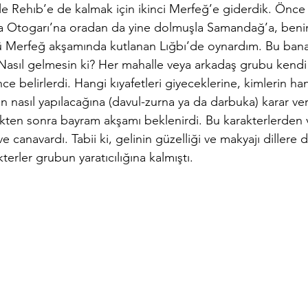
e Rehıb’e de kalmak için ikinci Merfeğ’e giderdik. Önce
a Otogarı’na oradan da yine dolmuşla Samandağ’a, benim
ü Merfeğ akşamında kutlanan Lığbı’de oynardım. Bu bana
 Nasıl gelmesin ki? Her mahalle veya arkadaş grubu kendi
 belirlerdi. Hangi kıyafetleri giyeceklerine, kimlerin han
n nasıl yapılacağına (davul-zurna ya da darbuka) karar veril
dikten sonra bayram akşamı beklenirdi. Bu karakterlerden
e canavardı. Tabii ki, gelinin güzelliği ve makyajı dillere 
erler grubun yaratıcılığına kalmıştı.        