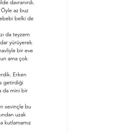
lde davranırdı. 
 Öyle az buz 
ebebi belki de 
zı da teyzem 
adar yürüyerek 
vliyle bir eve 
rgun ama çok 
rdik. Erken 
s getirdiği 
 da mini bir 
n sevinçle bu 
sından uzak 
yla kutlamamız 