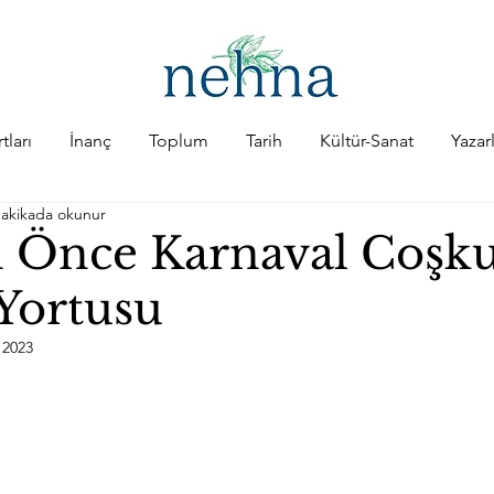
tları
İnanç
Toplum
Tarih
Kültür-Sanat
Yazar
dakikada okunur
 Önce Karnaval Coşku
Yortusu
 2023