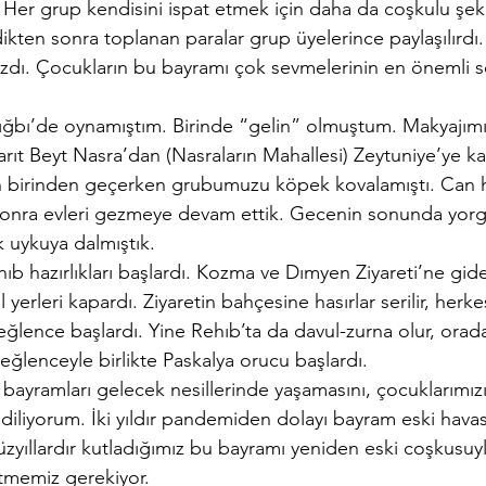
dı. Her grup kendisini ispat etmek için daha da coşkulu şeki
ikten sonra toplanan paralar grup üyelerince paylaşılırdı.
zdı. Çocukların bu bayramı çok sevmelerinin en önemli s
ığbı’de oynamıştım. Birinde “gelin” olmuştum. Makyajımı
rıt Beyt Nasra’dan (Nasraların Mahallesi) Zeytuniye’ye k
n birinden geçerken grubumuzu köpek kovalamıştı. Can ha
i, sonra evleri gezmeye devam ettik. Gecenin sonunda yo
k uykuya dalmıştık.
b hazırlıkları başlardı. Kozma ve Dımyen Ziyareti’ne gide
l yerleri kapardı. Ziyaretin bahçesine hasırlar serilir, herke
 eğlence başlardı. Yine Rehıb’ta da davul-zurna olur, orada
 eğlenceyle birlikte Paskalya orucu başlardı.
bayramları gelecek nesillerinde yaşamasını, çocuklarımızı
diliyorum. İki yıldır pandemiden dolayı bayram eski hava
yüzyıllardır kutladığımız bu bayramı yeniden eski coşkusu
memiz gerekiyor.        