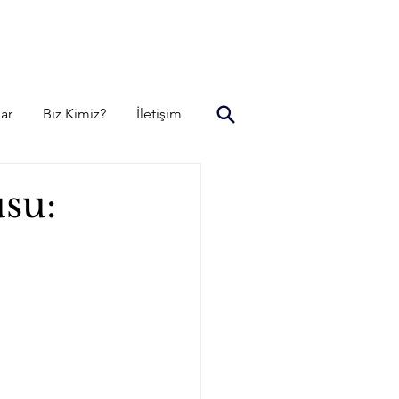
lar
Biz Kimiz?
İletişim
su: