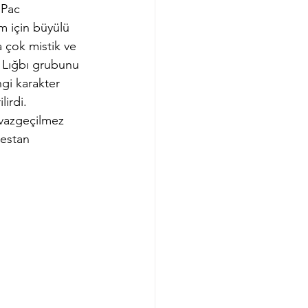
 Pac 
 için büyülü 
 çok mistik ve 
 Lığbı grubunu 
gi karakter 
irdi. 
 vazgeçilmez 
destan 