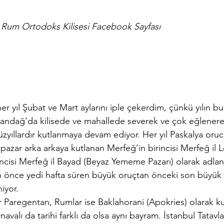
Rum Ortodoks Kilisesi Facebook Sayfası
er yıl Şubat ve Mart aylarını iple çekerdim, çünkü yılın bu
andağ’da kilisede ve mahallede severek ve çok eğlenere
zyıllardır kutlanmaya devam ediyor. Her yıl Paskalya oru
azar arka arkaya kutlanan Merfeğ’in birincisi Merfeğ il L
cisi Merfeğ il Bayad (Beyaz Yememe Pazarı) olarak adlandı
an önce yedi hafta süren büyük oruçtan önceki son büyük 
iyor.
 Paregentan, Rumlar ise Baklahorani (Apokries) olarak kut
valı da tarihi farklı da olsa aynı bayram. İstanbul Tatavla