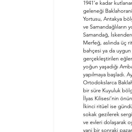
1941’e kadar kutlanan
geleneği Baklahorani
Yortusu, Antakya böl
ve Samandağlıların yo
Samandağ, İskenderu
Merfeğ, aslında üç ri
bahçesi ya da uygun b
gerçekleştirilen eğl
yoğun yaşadığı Ambar
yapılmaya başladı. Ay
Ortodokslarca Baklaho
bir süre Kuyuluk böl
İlyas Kilisesi’nin önün
İkinci ritüel ise gün
sokak gezilerek sergi
ve evleri dolaşarak o
yani bir sonraki pa