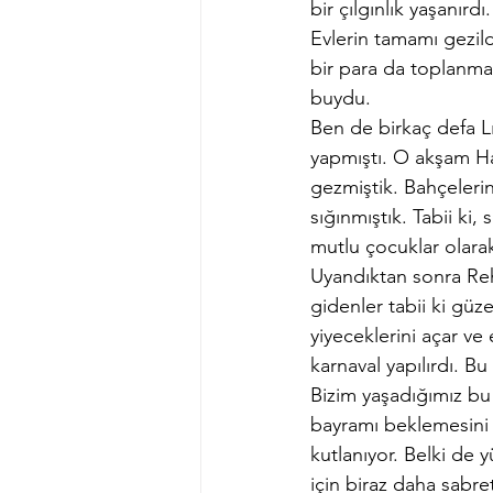
bir çılgınlık yaşanır
Evlerin tamamı gezild
bir para da toplanma
buydu.
Ben de birkaç defa L
yapmıştı. O akşam Ha
gezmiştik. Bahçeleri
sığınmıştık. Tabii k
mutlu çocuklar olara
Uyandıktan sonra Rehı
gidenler tabii ki güze
yiyeceklerini açar ve
karnaval yapılırdı. Bu
Bizim yaşadığımız bu 
bayramı beklemesini 
kutlanıyor. Belki de 
için biraz daha sabret