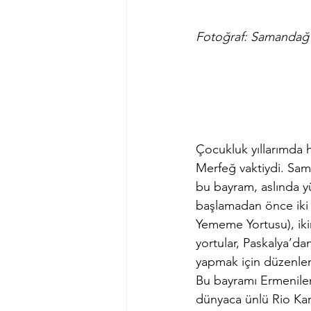
Fotoğraf: Samandağ 
Çocukluk yıllarımda h
Merfeğ vaktiydi. Sam
bu bayram, aslında yü
başlamadan önce iki p
Yememe Yortusu), ikin
yortular, Paskalya’d
yapmak için düzenlen
Bu bayramı Ermeniler
dünyaca ünlü Rio Karna