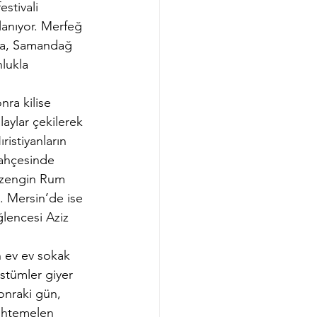
stivali 
anıyor. Merfeğ 
ama, Samandağ 
lukla 
nra kilise 
aylar çekilerek 
istiyanların 
bahçesinde 
u zengin Rum 
. Mersin’de ise 
lencesi Aziz 
n ev ev sokak 
stümler giyer 
onraki gün, 
uhtemelen 