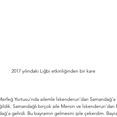
2017 yılındaki Lığbi etkinliğinden bir kare
rfeğ Yortusu’nda ailemle İskenderun’dan Samandağ’a gi
ildik. Samandağlı birçok aile Mersin ve İskenderun’dan
ağ’a gelirdi. Bu bayramın gelmesini iple çekerdim. Bayra