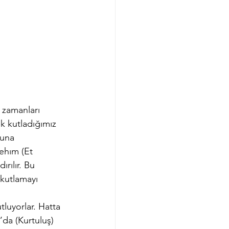
 zamanları 
k kutladığımız 
cuna 
ehım (Et 
rılır. Bu 
kutlamayı 
luyorlar. Hatta 
’da (Kurtuluş) 