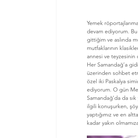
Yemek röportajlarıma
devam ediyorum. Bu rö
gittiğim ve aslında
mutfaklarının klasikl
annesi ve teyzesini
Her Samandağ’a gidiş
üzerinden sohbet etm
özel iki Paskalya simi
ediyorum. O gün Mez
Samandağ’da da sık y
ilgili konuşurken, şöy
yaptığımız ve en altt
kadar yakın olmamıza