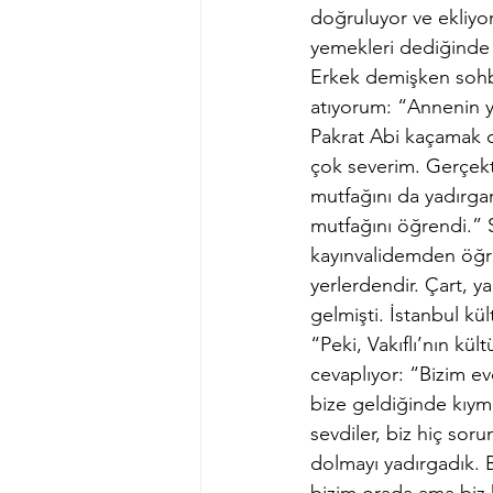
doğruluyor ve ekliyor
yemekleri dediğinde
Erkek demişken sohbe
atıyorum: “Annenin y
Pakrat Abi kaçamak ce
çok severim. Gerçekt
mutfağını da yadırgam
mutfağını öğrendi.” 
kayınvalidemden öğr
yerlerdendir. Çart, 
gelmişti. İstanbul kü
“Peki, Vakıflı’nın kü
cevaplıyor: “Bizim ev
bize geldiğinde kıyme
sevdiler, biz hiç sor
dolmayı yadırgadık. B