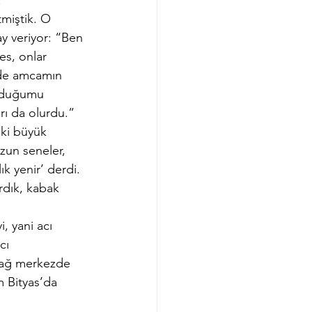
.” 
miştik. O 
ay veriyor: “Ben 
s, onlar 
n de amcamın 
orduğumu 
rı da olurdu.” 
iki büyük 
zun seneler, 
k yenir’ derdi. 
ırdık, kabak 
, yani acı 
cı 
ndağ merkezde 
 Bityas’da 