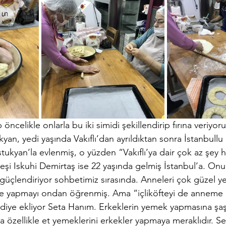
 öncelikle onlarla bu iki simidi şekillendirip fırına veriyo
kyan, yedi yaşında Vakıflı’dan ayrıldıktan sonra İstanbullu 
tukyan’la evlenmiş, o yüzden “Vakıflı’ya dair çok az şey ha
eşi Iskuhi Demirtaş ise 22 yaşında gelmiş İstanbul’a. Onun
 güçlendiriyor sohbetimiz sırasında. Anneleri çok güzel 
fte yapmayı ondan öğrenmiş. Ama “içliköfteyi de anneme 
iye ekliyor Seta Hanım. Erkeklerin yemek yapmasına şaş
a özellikle et yemeklerini erkekler yapmaya meraklıdır. S