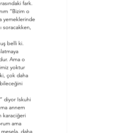
rasındaki fark. 
nım “Bizim o 
ya yemeklerinde 
ı soracakken, 
 belli ki. 
anlatmaya 
udur. Ama o 
imiz yoktur 
 ki, çok daha 
bileceğini 
” diyor Iskuhi 
 ama annem 
 karaciğeri 
ıyorum ama 
u mesela, daha 