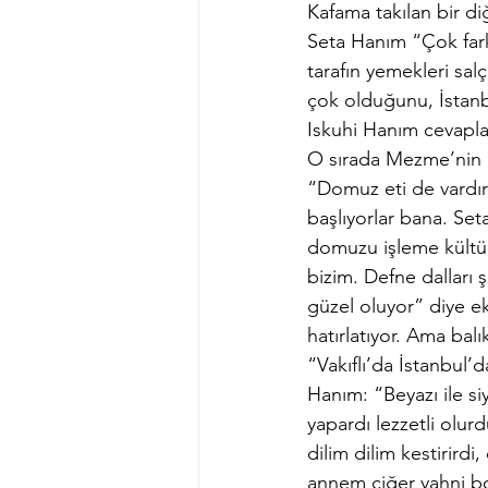
Kafama takılan bir di
Seta Hanım “Çok fark
tarafın yemekleri sal
çok olduğunu, İstanbu
Iskuhi Hanım cevapla
O sırada Mezme’nin aş
“Domuz eti de vardır V
başlıyorlar bana. Set
domuzu işleme kültürü
bizim. Defne dalları ş
güzel oluyor” diye ek
hatırlatıyor. Ama bal
“Vakıflı’da İstanbul’d
Hanım: “Beyazı ile s
yapardı lezzetli ol
dilim dilim kestirird
annem ciğer yahni bo