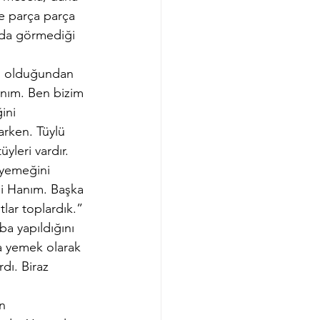
de parça parça 
’da görmediği 
lı olduğundan 
nım. Ben bizim 
ini 
arken. Tüylü 
yleri vardır. 
 yemeğini 
hi Hanım. Başka 
ar toplardık.” 
a yapıldığını 
a yemek olarak 
dı. Biraz 
n 