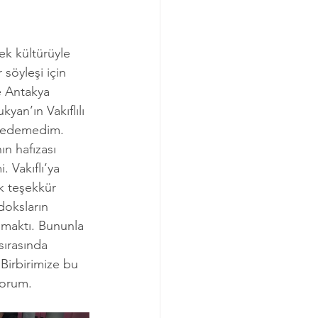
k kültürüyle 
söyleşi için 
 Antakya 
yan’ın Vakıflılı 
n edemedim. 
n hafızası 
 Vakıflı’ya 
ok teşekkür 
oksların 
pmaktı. Bununla 
sırasında 
 Birbirimize bu 
yorum.