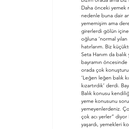
bizim orada ama biz k
Daha önceki yemek rö
nedenle buna dair anl
yememişim ama derel
girerlerdi gölün için
oğluna ‘normal yılan 
hatırlarım. Biz küçük
Seta Hanım da balık 
bayramın öncesinde kh
orada çok konuştururd
‘Leğen leğen balık kız
kızartırdık’ derdi. Ba
Balık konusu kendiliğ
yeme konusunu soruyo
yemeyenlerdeniz. Çok
çok acı yerler” diyo
yaşardı, yemekleri ko