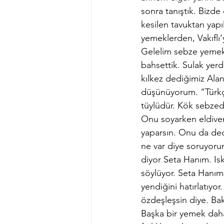
sonra tanıştık. Bizde 
kesilen tavuktan ya
yemeklerden, Vakıflı’
Gelelim sebze yemekle
bahsettik. Sulak yerd
kılkez dediğimiz Alan
düşünüyorum. “Türkçes
tüylüdür. Kök sebzedi
Onu soyarken eldiven
yaparsın. Onu da ded
ne var diye soruyoru
diyor Seta Hanım. Is
söylüyor. Seta Hanım
yendiğini hatırlatıyo
özdeşleşsin diye. Bak
Başka bir yemek daha 