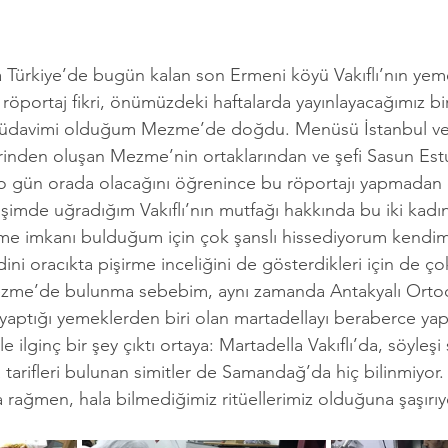
 Türkiye’de bugün kalan son Ermeni köyü Vakıflı’nın yeme
portaj fikri, önümüzdeki haftalarda yayınlayacağımız bir 
 müdavimi olduğum Mezme’de doğdu. Menüsü İstanbul ve
erinden oluşan Mezme’nin ortaklarından ve şefi Sasun Estuk
n o gün orada olacağını öğrenince bu röportajı yapmada
imde uğradığım Vakıflı’nın mutfağı hakkında bu iki kadını
e imkanı bulduğum için çok şanslı hissediyorum kendimi.
dini oracıkta pişirme inceliğini de gösterdikleri için de ç
me’de bulunma sebebim, aynı zamanda Antakyalı Ortod
aptığı yemeklerden biri olan martadellayı beraberce ya
le ilginç bir şey çıktı ortaya: Martadella Vakıflı’da, söyleşi 
a tarifleri bulunan simitler de Samandağ’da hiç bilinmiyor.
 rağmen, hala bilmediğimiz ritüellerimiz olduğuna şaşırı