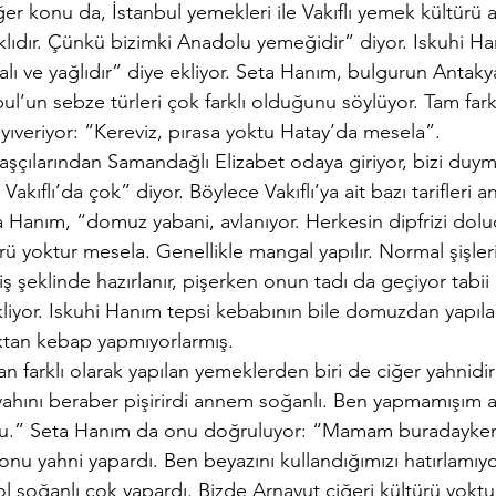
ğer konu da, İstanbul yemekleri ile Vakıflı yemek kültürü a
lıdır. Çünkü bizimki Anadolu yemeğidir” diyor. Iskuhi Ha
çalı ve yağlıdır” diye ekliyor. Seta Hanım, bulgurun Antak
l’un sebze türleri çok farklı olduğunu söylüyor. Tam fark
yıveriyor: “Kereviz, pırasa yoktu Hatay’da mesela”.
çılarından Samandağlı Elizabet odaya giriyor, bizi duymuş
akıflı’da çok” diyor. Böylece Vakıflı’ya ait bazı tarifleri 
a Hanım, “domuz yabani, avlanıyor. Herkesin dipfrizi dol
 yoktur mesela. Genellikle mangal yapılır. Normal şişler
iş şeklinde hazırlanır, pişerken onun tadı da geçiyor tabii
liyor. Iskuhi Hanım tepsi kebabının bile domuzdan yapıla
ıktan kebap yapmıyorlarmış. 
an farklı olarak yapılan yemeklerden biri de ciğer yahnidir
iyahını beraber pişirirdi annem soğanlı. Ben yapmamışım
urdu.” Seta Hanım da onu doğruluyor: “Mamam buradayken
i, onu yahni yapardı. Ben beyazını kullandığımızı hatırlam
l soğanlı çok yapardı. Bizde Arnavut ciğeri kültürü yokt