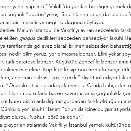
ciğer yahni yapılırdı.” Vakıflı’da yapılan bir diğer yemek 
pılan soğanlı “dubbu”ymuş. Seta Hanım onun da İstanbul
ya ait bir “misafir yemeği” olduğunu söylüyor. 
rine. Malum İstanbul ile Vakıflı’yı ayıran sebzelerin fark
e ekilen 
glugus
 dedikleri sebzeden bahsediyor Iskuhi Ha
ya taraflarında gölevez olarak bilinen sebzeden bahsettiğ
i nedir bilmiyoruz, yer elmasına benzer. Elini yakar soy
r, tatlı patatese benzer. Küçüktür. Zencefile benzer ama tü
 takacaksın eline. Küp küp kesip onu nohutlu parça etli
em, annemin babası, çok ekerdi.” diye tarif ediyor Isku
m. “Oradaki otlar burada yok mesela. Orada bahçeden otl
kuhi Hanım bu otlarla bazen kavurma ama çoğunlukla çorb
 ise bunu bizim anladığımız çorbadan farklı olduğunu an
r. Çünkü diyor İskuhi Hanım “onun da içine bulgur atıyorlar
liyat olurdu. Nohut, börülce konur.” 
çıkıyor anlatılarında Vakıflı’yı İstanbul yemek kültüründe