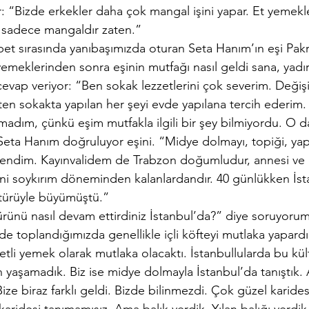
: “Bizde erkekler daha çok mangal işini yapar. Et yemekler
 sadece mangaldır zaten.”
t sırasında yanıbaşımızda oturan Seta Hanım’ın eşi Pakra
emeklerinden sonra eşinin mutfağı nasıl geldi sana, yadı
vap veriyor: “Ben sokak lezzetlerini çok severim. Değişik
en sokakta yapılan her şeyi evde yapılana tercih ederim.
adım, çünkü eşim mutfakla ilgili bir şey bilmiyordu. O d
Seta Hanım doğruluyor eşini. “Midye dolmayı, topiği, ya
endim. Kayınvalidem de Trabzon doğumludur, annesi ve b
yani soykırım döneminden kalanlardandır. 40 günlükken İst
ltürüyle büyümüştü.” 
ltürünü nasıl devam ettirdiniz İstanbul’da?” diye soruyoru
de toplandığımızda genellikle içli köfteyi mutlaka yapard
tli yemek olarak mutlaka olacaktı. İstanbullularda bu kü
un yaşamadık. Biz ise midye dolmayla İstanbul’da tanıştık
ize biraz farklı geldi. Bizde bilinmezdi. Çok güzel karidesl