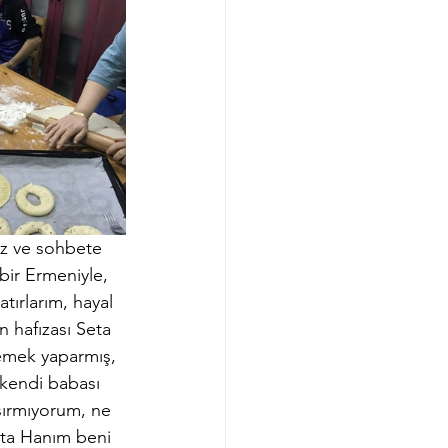
ruz ve sohbete 
bir Ermeniyle, 
tırlarım, hayal 
 hafızası Seta 
yemek yaparmış, 
kendi babası 
ırmıyorum, ne 
eta Hanım beni 