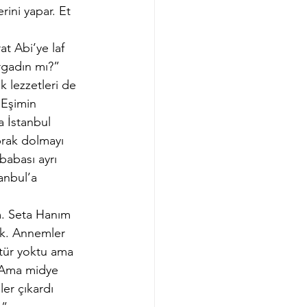
ini yapar. Et 
t Abi’ye laf 
rgadın mı?” 
 lezzetleri de 
 Eşimin 
a İstanbul 
prak dolmayı 
abası ayrı 
anbul’a 
m. Seta Hanım 
ık. Annemler 
ltür yoktu ama 
. Ama midye 
er çıkardı 