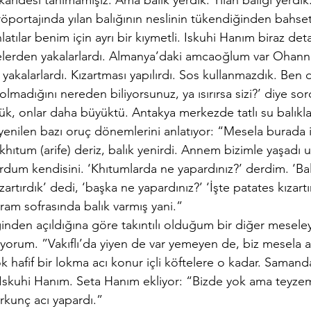
aridesi tanımamışız. Ama balık yerdik. Yılan balığı yerdik
portajında yılan balığının neslinin tükendiğinden bahset
atılar benim için ayrı bir kıymetli. Iskuhi Hanım biraz det
erden yakalarlardı. Almanya’daki amcaoğlum var Ohanne
e yakalarlardı. Kızartması yapılırdı. Sos kullanmazdık. Be
olmadığını nereden biliyorsunuz, ya ısırırsa sizi?’ diye s
tük, onlar daha büyüktü. Antakya merkezde tatlı su balıkla
yenilen bazı oruç dönemlerini anlatıyor: “Mesela burada 
ıtum (arife) deriz, balık yenirdi. Annem bizimle yaşadı u
um kendisini. ‘Khıtumlarda ne yapardınız?’ derdim. ‘Balı
artırdık’ dedi, ‘başka ne yapardınız?’ ‘İşte patates kızart
yram sofrasında balık varmış yani.”
inden açıldığına göre takıntılı olduğum bir diğer meseleyi
rum. ”Vakıflı’da yiyen de var yemeyen de, biz mesela a
 hafif bir lokma acı konur içli köftelere o kadar. Sama
r Iskuhi Hanım. Seta Hanım ekliyor: “Bizde yok ama teyzem
rkunç acı yapardı.”