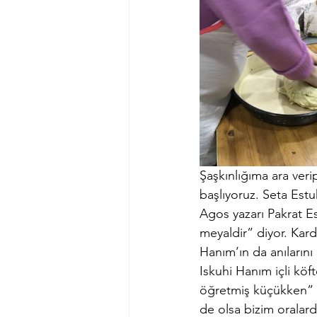
Şaşkınlığıma ara verip
başlıyoruz. Seta Estu
Agos yazarı Pakrat Es
meyaldir” diyor. Kard
Hanım’ın da anılarını
Iskuhi Hanım içli kö
öğretmiş küçükken” d
de olsa bizim oralard