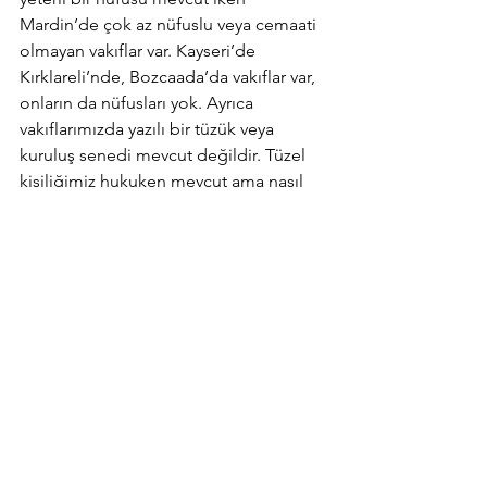
Mardin’de çok az nüfuslu veya cemaati 
olmayan vakıflar var. Kayseri’de 
Kırklareli’nde, Bozcaada’da vakıflar var, 
onların da nüfusları yok. Ayrıca 
vakıflarımızda yazılı bir tüzük veya 
kuruluş senedi mevcut değildir. Tüzel 
kişiliğimiz hukuken mevcut ama nasıl 
bir tüzel kişilik ki seçim yapma 
konusunda özgür değiliz. Halbuki tüzel 
kişilikte tüzük veya kuruluş senediniz A-
Z’ye ne yapabileceğinizi tanımlar. Bizde 
öyle bir tanımlama yok. “Seçim 
yapacaksınız ama izne tabiisiniz.” 
Bundan dolayıdır ki mevcut tüzel kişilik 
tanımımız sorgulanacak bir tüzel kişilik 
haline dönüşmektedir. Rum toplumu 
bu müdahaleleri geçmişte daha fazla 
yaşadı. Mütekabiliyet anlayışının hâkim 