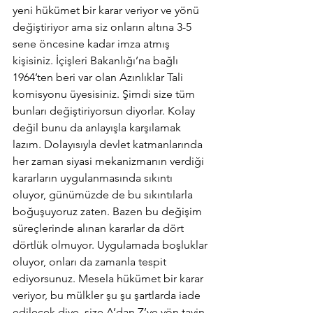
yeni hükümet bir karar veriyor ve yönü 
değiştiriyor ama siz onların altına 3-5 
sene öncesine kadar imza atmış 
kişisiniz. İçişleri Bakanlığı’na bağlı 
1964’ten beri var olan Azınlıklar Tali 
komisyonu üyesisiniz. Şimdi size tüm 
bunları değiştiriyorsun diyorlar. Kolay 
değil bunu da anlayışla karşılamak 
lazım. Dolayısıyla devlet katmanlarında 
her zaman siyasi mekanizmanın verdiği 
kararların uygulanmasında sıkıntı 
oluyor, günümüzde de bu sıkıntılarla 
boğuşuyoruz zaten. Bazen bu değişim 
süreçlerinde alınan kararlar da dört 
dörtlük olmuyor. Uygulamada boşluklar 
oluyor, onları da zamanla tespit 
ediyorsunuz. Mesela hükümet bir karar 
veriyor, bu mülkler şu şu şartlarda iade 
edilecek diye, size A’dan Z’ye yön tayin 