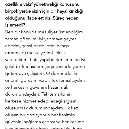
özellikle vakıf yönetmeliği konusunu 
birçok yerde sizin için bir hayal kırıklığı 
olduğunu ifade ettiniz. Süreç neden 
işlemedi?
Ben bir konuda mesuliyet üstlendiğim 
zaman görevimi iyi yapmaya gayret 
ederim, şahsi bedellerini hesap 
etmem. O mesuliyetimi -eksik 
yapabilirim, hata yapabilirim ama- en iyi 
şekilde, kapasitem çerçevesinde yerine 
getirmeye çalışırım. O dönemde iki 
önemli görevim vardı. Tek temsilciydim 
ve herkesin güvenini kazanmak 
durumundaydım. Tek temsilcinin 
herkese hizmet edebileceği algısını 
oluşturmak durumundaydım. İlk kez 
oluşan bu pozisyonun her kesimin 
güvenini sağlama çabası ve her kesime 
aynı mesafede olması sebebiyle, Rum 