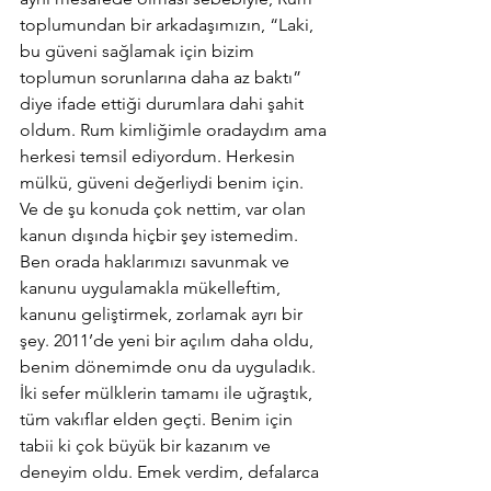
toplumundan bir arkadaşımızın, “Laki, 
bu güveni sağlamak için bizim 
toplumun sorunlarına daha az baktı” 
diye ifade ettiği durumlara dahi şahit 
oldum. Rum kimliğimle oradaydım ama 
herkesi temsil ediyordum. Herkesin 
mülkü, güveni değerliydi benim için.
Ve de şu konuda çok nettim, var olan 
kanun dışında hiçbir şey istemedim. 
Ben orada haklarımızı savunmak ve 
kanunu uygulamakla mükelleftim, 
kanunu geliştirmek, zorlamak ayrı bir 
şey. 2011’de yeni bir açılım daha oldu, 
benim dönemimde onu da uyguladık. 
İki sefer mülklerin tamamı ile uğraştık, 
tüm vakıflar elden geçti. Benim için 
tabii ki çok büyük bir kazanım ve 
deneyim oldu. Emek verdim, defalarca 