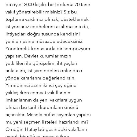
da öyle. 2000 kişilik bir topluma 70 tane 
vakıf yönettirebilir misiniz? Siz bu 
topluma yardımcı olmak, desteklemek 
istiyorsanız cephelerini azaltmasına da, 
ihtiyaçları doğrultusunda kendisini 
yenilemesine müsaade edeceksiniz.
Yönetmelik konusunda bir sempozyum 
yapılsın. Devlet kurumlarımızın 
yetkilileri ile görüşelim, ihtiyaçları 
anlatalım, istişare edelim onlar da o 
yönde kararlarını değerlendirsin. 
Yirmibirinci asrın ikinci çeyreğine 
yaklaşırken cemaat vakıflarının 
imkanlarının da yeni vakıflara uygun 
olması bu tarihi kurumların önünü 
açacaktır. Mesela nüfus sayımları yapıldı 
mı, yeni seçmen listeleri hazırlandı mı? 
Örneğin Hatay bölgesindeki vakıfların 
yeterli bir nüfusu mevcut iken 