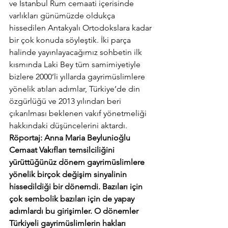
ve İstanbul Rum cemaati içerisinde 
varlıkları günümüzde oldukça 
hissedilen Antakyalı Ortodokslara kadar 
bir çok konuda söyleştik. İki parça 
halinde yayınlayacağımız sohbetin ilk 
kısmında Laki Bey tüm samimiyetiyle 
bizlere 2000’li yıllarda gayrimüslimlere 
yönelik atılan adımlar, Türkiye’de din 
özgürlüğü ve 2013 yılından beri 
çıkarılması beklenen vakıf yönetmeliği 
hakkındaki düşüncelerini aktardı.
Röportaj: Anna Maria Beylunioğlu
Cemaat Vakıfları temsilciliğini 
yürüttüğünüz dönem gayrimüslimlere 
yönelik birçok değişim sinyalinin 
hissedildiği bir dönemdi. Bazıları için 
çok sembolik bazıları için de yapay 
adımlardı bu girişimler. O dönemler 
Türkiyeli gayrimüslimlerin hakları 