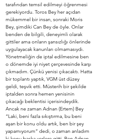
tarafından temsil edilmeyi öğrenmesi 
gerekiyordu. Toros Bey her açıdan 
mükemmel bir insan, sonraki Moris 
Bey, şimdiki Can Bey de öyle. Onlar 
benden de bilgili, deneyimli olarak 
gittiler ama onların şansızlığı önlerinde 
uygulayacak kanunları olmamasıydı.
Yönetmeliğin de iptal edilmesine ben 
o dönemde iyi niyet çerçevesinde karşı 
çıkmadım. Çünkü yenisi çıkacaktı. Hatta 
bir toplantı yaptık, VGM üst düzey 
geldi, teşvik etti. Müsterih bir şekilde 
iptalden sonra hemen yenisinin 
çıkacağı beklentisi içerisindeydik. 
Ancak ne zaman Adnan (Ertem) Bey 
“Laki, beni fazla sıkıştırma, bu beni 
aşan bir konu oldu artık, ben bir şey 
yapamıyorum” dedi, o zaman anladım 
ki konu başka yerlere gitti. Ben Adnan 