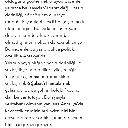
olduğunu göstermek oluyor. Gidenler 
yalnızca bir ‘sayıdan’ ibaret değil. Yasın 
derinliği, eğer önlem alınsaydı, 
müdahale yapılabilseydi her şeyin farklı 
olabileceğini, bu kadar insanın Şubat 
depremlerinde ölmek zorunda 
olmadığını bilmekten de kaynaklanıyor. 
Bu nedenle bu yas oldukça politik, 
özellikle Antakya’da.
Yıkımın yaygınlığı ve yasın derinliği ile 
yüzleştikçe hep birlikte iyileşeceğiz. 
Yasın bir aşaması bu gerçeklikle 
yüzleşmek.
6 Şubat’ı Haritalamak 
çalışması da bu şehrin kolektif yasına 
dair bir yer tutuyor. Dolayısıyla 
veritabanı olmanın yanı sıra Antakya’da 
kaybettiklerimizin ardından bizi bir 
araya getiren ve ortaklaştıran bir acının 
hafızası görevi görüyor.