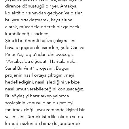
dirence dönüştüğü bir yer. Antakya, 
kolektif bir sınavdan geçiyor. Ve bizler, 
bu yası ortaklaştırarak, kayıt altına 
alarak, mücadele ederek bir gelecek 
kurabileceğiz sadece.
Şimdi bu önemli hafıza çalışmasını 
hayata geçiren iki isimden, Şule Can ve 
Pınar Yeşiloğlu’ndan dinleyeceğiz 
“Antakya’da 6 Şubat’ı Haritalamak: 
Sanal Bir Anıt”
 projesini. Bugün 
projenin nasıl ortaya çıktığını, neyi 
hedeflediğini, nasıl işlediğini ve bize 
nasıl umut verebileceğini konuşacağız. 
Bu söyleşiyi hazırlarken yalnızca 
söyleşinin konusu olan bu projeyi 
tanıtmak değil, aynı zamanda kişisel bir 
yasın izini sürmek istedik aslında ve bu 
konuda sizleri de biraz düşündürmek 