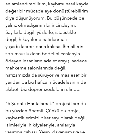
anlamlandırabilirim, kaybımı nasıl kayda 
değer bir mücadeleye dönüştürebilirim 
diye düşünüyorum. Bu düşüncede de 
yalnız olmadığımın bilincindeyim. 
Sayılarla değil, yüzlerle; istatistikle 
değil, hikâyelerle hatırlanmalı 
yaşadıklarımız bana kalırsa. İhmallerin, 
sorumsuzlukların bedelini canlarıyla 
ödeyen insanların adalet arayışı sadece 
mahkeme salonlarında değil, 
hafızamızda da sürüyor ve maalesef bir 
yandan da bu hafıza mücadelesinin de 
akıbeti biz depremzedelerin elinde.
"6 Şubat’ı Haritalamak" projesi tam da 
bu yüzden önemli. Çünkü bu proje, 
kaybettiklerimizi birer sayı olarak değil, 
isimleriyle, hikâyeleriyle, anılarıyla 
yaşatma çabası. Yasın, dayanışmaya ve 