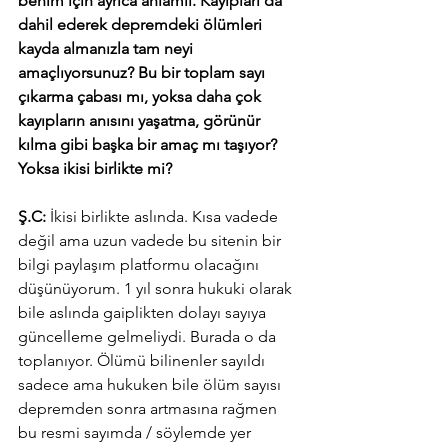
benim için ayrıca anlamlı. Kayıpları da 
dahil ederek depremdeki ölümleri 
kayda almanızla tam neyi 
amaçlıyorsunuz? Bu bir toplam sayı 
çıkarma çabası mı, yoksa daha çok 
kayıpların anısını yaşatma, görünür 
kılma gibi başka bir amaç mı taşıyor? 
Yoksa ikisi birlikte mi?
Ş.C: 
İkisi birlikte aslında. Kısa vadede 
değil ama uzun vadede bu sitenin bir 
bilgi paylaşım platformu olacağını 
düşünüyorum. 1 yıl sonra hukuki olarak 
bile aslında gaiplikten dolayı sayıya 
güncelleme gelmeliydi. Burada o da 
toplanıyor. Ölümü bilinenler sayıldı 
sadece ama hukuken bile ölüm sayısı 
depremden sonra artmasına rağmen 
bu resmi sayımda / söylemde yer 