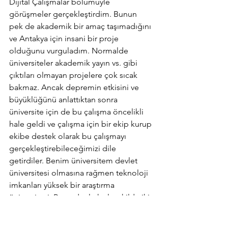
Dijital Çalışmalar bölümüyle 
görüşmeler gerçekleştirdim. Bunun 
pek de akademik bir amaç taşımadığını 
ve Antakya için insani bir proje 
olduğunu vurguladım. Normalde 
üniversiteler akademik yayın vs. gibi 
çıktıları olmayan projelere çok sıcak 
bakmaz. Ancak depremin etkisini ve 
büyüklüğünü anlattıktan sonra 
üniversite için de bu çalışma öncelikli 
hale geldi ve çalışma için bir ekip kurup 
ekibe destek olarak bu çalışmayı 
gerçekleştirebileceğimizi dile 
getirdiler. Benim üniversitem devlet 
üniversitesi olmasına rağmen teknoloji 
imkanları yüksek bir araştırma 
üniversitesi. Bu nedenle hızlı şekilde iki 
teknoloji uzmanı, iki araştırma asistanı 
ve benim seçtiğim, benim gibi 