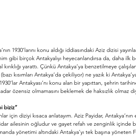
nın 1930’larını konu aldığı iddiasındaki Aziz dizisi yayınl
enim gibi birçok Antakyalıyı heyecanlandırsa da, daha ilk
al kırıklığı yarattı. Çünkü Antakya’ya benzetilmeye çalışıla
(bazı kısımları Antakya’da çekiliyor) ne yazık ki Antakya’ya
930’lar Antakyası’nı konu alan bir yapıttan, şehrin tarihin
kadar özensiz olmamasını beklemek de haksızlık olmaz di
i biziz”
ar için diziyi kısaca anlatayım. Aziz Payidar, Antakya’nın
ayidar ailesinin oğludur ve gayet refah ve zenginlik içinde
 manda yönetimi altındaki Antakya’yı tek başına yöneten F