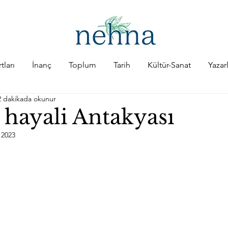
tları
İnanç
Toplum
Tarih
Kültür-Sanat
Yazar
2 dakikada okunur
 hayali Antakyası
 2023