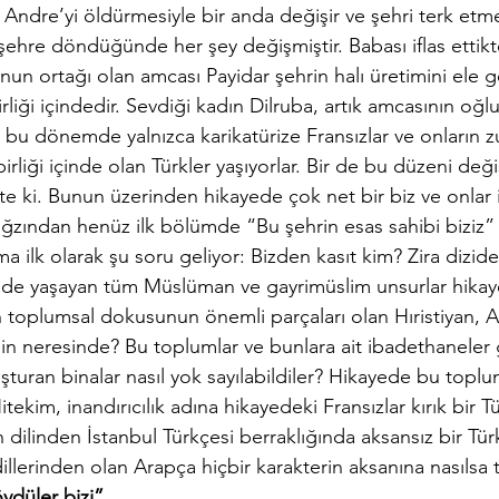
 Andre’yi öldürmesiyle bir anda değişir ve şehri terk et
ra şehre döndüğünde her şey değişmiştir. Babası iflas ettik
nun ortağı olan amcası Payidar şehrin halı üretimini ele g
irliği içindedir. Sevdiği kadın Dilruba, artık amcasının oğluy
 bu dönemde yalnızca karikatürize Fransızlar ve onların z
birliği içinde olan Türkler yaşıyorlar. Bir de bu düzeni deği
e ki. Bunun üzerinden hikayede çok net bir biz ve onlar i
ağzından henüz ilk bölümde “Bu şehrin esas sahibi biziz” l
ilk olarak şu soru geliyor: Bizden kasıt kim? Zira dizide 
ede yaşayan tüm Müslüman ve gayrimüslim unsurlar hikaye
toplumsal dokusunun önemli parçaları olan Hıristiyan, Al
in neresinde? Bu toplumlar ve bunlara ait ibadethaneler g
uran binalar nasıl yok sayılabildiler? Hikayede bu topluml
tekim, inandırıcılık adına hikayedeki Fransızlar kırık bir T
 dilinden İstanbul Türkçesi berraklığında aksansız bir Tü
llerinden olan Arapça hiçbir karakterin aksanına nasılsa t
vdüler bizi”