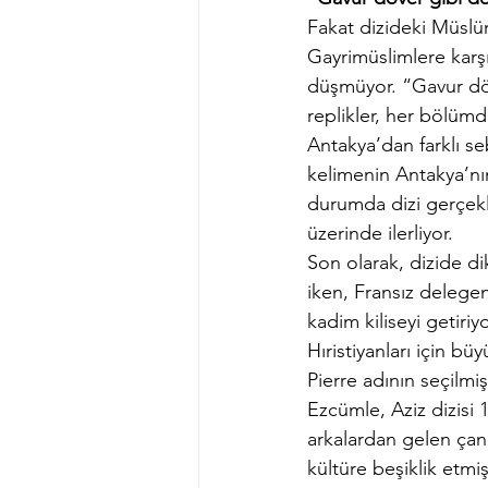
Fakat dizideki Müslüm
Gayrimüslimlere karşı 
düşmüyor. “Gavur döv
replikler, her bölüm
Antakya’dan farklı se
kelimenin Antakya’nın
durumda dizi gerçekli
üzerinde ilerliyor.
Son olarak, dizide dik
iken, Fransız delegen
kadim kiliseyi getiriy
Hıristiyanları için b
Pierre adının seçilmiş
Ezcümle, Aziz dizisi 
arkalardan gelen çan
kültüre beşiklik etmi