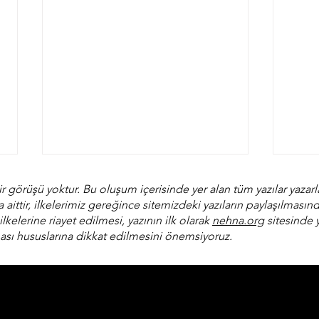
r görüşü yoktur. Bu oluşum içerisinde yer alan tüm yazılar yaz
a aittir, ilkelerimiz gereğince sitemizdeki yazıların paylaşılmas
lkelerine riayet edilmesi, yazının ilk olarak
nehna.org
sitesinde y
ası hususlarına dikkat edilmesini önemsiyoruz.
Perhiz dönemi ve Ka’ak
“Ev”
Tannur (Tandır Kahkesi)
yaln