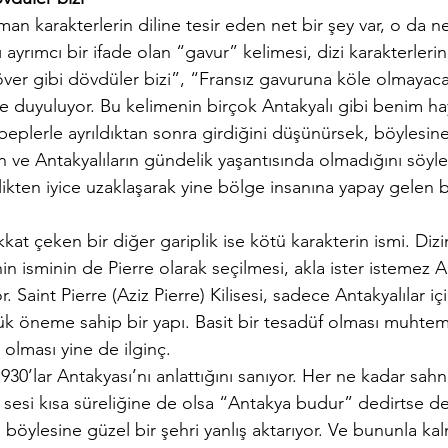
an karakterlerin diline tesir eden net bir şey var, o da ne
ayrımcı bir ifade olan “gavur” kelimesi, dizi karakterlerin
er gibi dövdüler bizi”, “Fransız gavuruna köle olmayaca
de duyuluyor. Bu kelimenin birçok Antakyalı gibi benim ha
beplerle ayrıldıktan sonra girdiğini düşünürsek, böylesine 
 ve Antakyalıların gündelik yaşantısında olmadığını söyley
kten iyice uzaklaşarak yine bölge insanına yapay gelen b
kat çeken bir diğer gariplik ise kötü karakterin ismi. Dizi
in isminin de Pierre olarak seçilmesi, akla ister istemez 
or. Saint Pierre (Aziz Pierre) Kilisesi, sadece Antakyalılar i
üyük öneme sahip bir yapı. Basit bir tesadüf olması muhtem
 olması yine de ilginç.
1930’lar Antakyası’nı anlattığını sanıyor. Her ne kadar sah
 sesi kısa süreliğine de olsa “Antakya budur” dedirtse de
ş böylesine güzel bir şehri yanlış aktarıyor. Ve bununla k