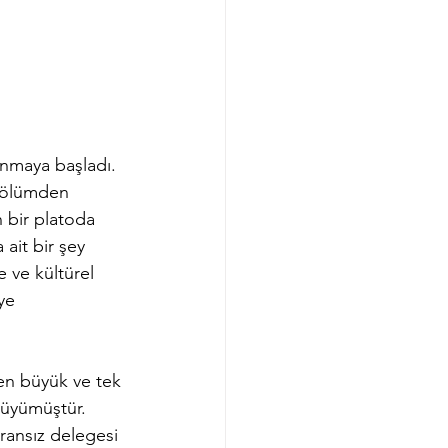
anmaya başladı. 
 bölümden 
n bir platoda 
 ait bir şey 
e ve kültürel 
ye 
 en büyük ve tek 
 büyümüştür. 
ransız delegesi 