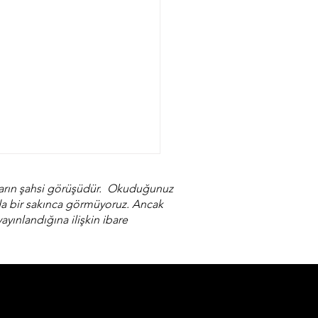
arların şahsi görüşüdür. Okuduğunuz
ında bir sakınca görmüyoruz. Ancak
ayınlandığına ilişkin ibare
 bir anlamda kadının
ız ve güçsüz