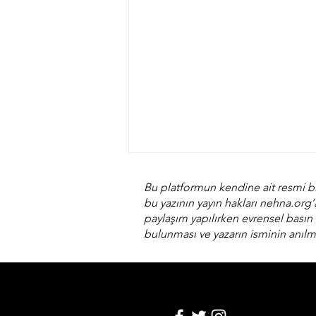
Bu platformun kendine ait resmi bi
bu yazının yayın hakları nehna.org’
paylaşım yapılırken evrensel basın i
bulunması ve yazarın isminin anılm
Torna tezgahından Noel
sofrasına: Keşşir dolması