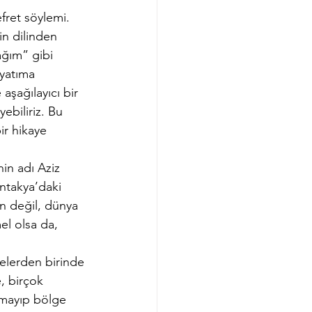
fret söylemi. 
in dilinden 
ğım” gibi 
yatıma 
aşağılayıcı bir 
ebiliriz. Bu 
ir hikaye 
nin adı Aziz 
Antakya’daki 
çin değil, dünya 
el olsa da, 
nelerden birinde 
, birçok 
almayıp bölge 