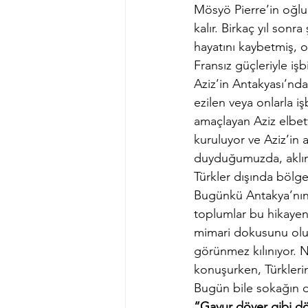
Mösyö Pierre’in oğlu
kalır. Birkaç yıl son
hayatını kaybetmiş, o
Fransız güçleriyle işb
Aziz’in Antakyası’nda
ezilen veya onlarla iş
amaçlayan Aziz elbett
kuruluyor ve Aziz’in 
duyduğumuzda, aklıma 
Türkler dışında bölg
Bugünkü Antakya’nın 
toplumlar bu hikayen
mimari dokusunu oluşt
görünmez kılınıyor. Ni
konuşurken, Türklerin
Bugün bile sokağın di
“Gavur döver gibi dö