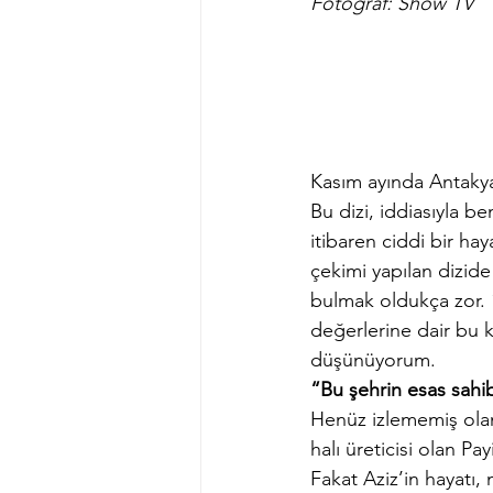
Fotoğraf: Show TV
Kasım ayında Antakya’
Bu dizi, iddiasıyla b
itibaren ciddi bir hay
çekimi yapılan dizide 
bulmak oldukça zor. 1
değerlerine dair bu 
düşünüyorum.
“Bu şehrin esas sahib
Henüz izlememiş olanl
halı üreticisi olan P
Fakat Aziz’in hayatı,