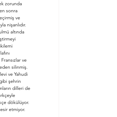
mek zorunda 
ten sonra 
eçirmiş ve 
la nişanlıdır.
ulmü altında 
ştirmeyi 
kilemi 
afını 
Fransızlar ve 
den silinmiş. 
evi ve Yahudi 
ibi şehrin 
arın dilleri de 
ürkçeyle 
rkçe dökülüyor. 
esir etmiyor.