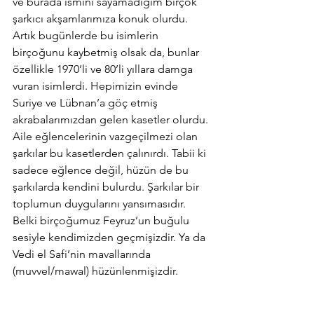
ve burada ismini sayamadığım birçok 
şarkıcı akşamlarımıza konuk olurdu. 
Artık bugünlerde bu isimlerin 
birçoğunu kaybetmiş olsak da, bunlar 
özellikle 1970’li ve 80’li yıllara damga 
vuran isimlerdi. Hepimizin evinde 
Suriye ve Lübnan’a göç etmiş 
akrabalarımızdan gelen kasetler olurdu. 
Aile eğlencelerinin vazgeçilmezi olan 
şarkılar bu kasetlerden çalınırdı. Tabii ki 
sadece eğlence değil, hüzün de bu 
şarkılarda kendini bulurdu. Şarkılar bir 
toplumun duygularını yansımasıdır. 
Belki birçoğumuz Feyruz’un buğulu 
sesiyle kendimizden geçmişizdir. Ya da 
Vedi el Safi’nin mavallarında 
(muvvel/mawal) hüzünlenmişizdir.        