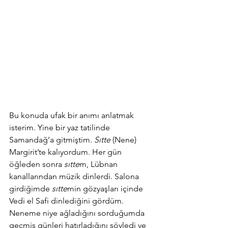
Bu konuda ufak bir anımı anlatmak 
isterim. Yine bir yaz tatilinde 
Samandağ’a gitmiştim. 
Sıtte
 (Nene) 
Margirit’te kalıyordum. Her gün 
öğleden sonra 
sıtte
m, Lübnan 
kanallarından müzik dinlerdi. Salona 
girdiğimde 
sıtte
min gözyaşları içinde 
Vedi el Safi dinlediğini gördüm. 
Neneme niye ağladığını sorduğumda 
geçmiş günleri hatırladığını söyledi ve 