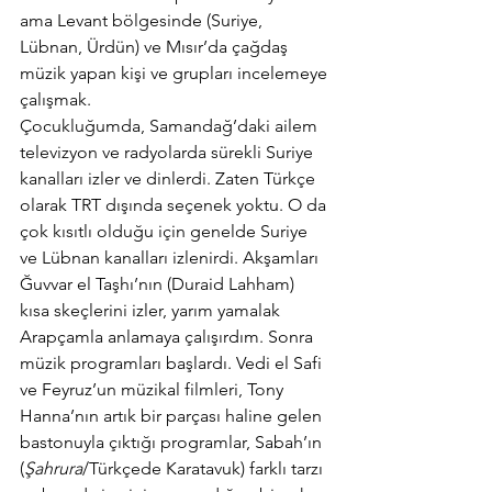
ama Levant bölgesinde (Suriye, 
Lübnan, Ürdün) ve Mısır’da çağdaş 
müzik yapan kişi ve grupları incelemeye 
çalışmak.
Çocukluğumda, Samandağ’daki ailem 
televizyon ve radyolarda sürekli Suriye 
kanalları izler ve dinlerdi. Zaten Türkçe 
olarak TRT dışında seçenek yoktu. O da 
çok kısıtlı olduğu için genelde Suriye 
ve Lübnan kanalları izlenirdi. Akşamları 
Ğuvvar el Taşhı’nın (Duraid Lahham) 
kısa skeçlerini izler, yarım yamalak 
Arapçamla anlamaya çalışırdım. Sonra 
müzik programları başlardı. Vedi el Safi 
ve Feyruz’un müzikal filmleri, Tony 
Hanna’nın artık bir parçası haline gelen 
bastonuyla çıktığı programlar, Sabah’ın 
(
Şahrura
/Türkçede Karatavuk) farklı tarzı 