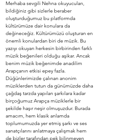
Merhaba sevgili Nehna okuyucuları, 
bildiğiniz gibi sizlerle beraber 
oluşturduğumuz bu platformda 
kültürümüze dair konulara da 
değineceğiz. Kültürümüzü oluşturan en 
önemli konulardan biri de müzik. Bu 
yazıyı okuyan herkesin birbirinden farklı 
müzik beğenileri olduğu aşikar. Ancak 
benim müzik beğenimde anadilim 
Arapçanın etkisi epey fazla. 
Düğünlerimizde çalınan anonim 
müziklerden tutun da günümüzde daha 
çağdaş tarzda yapılan şarkılara kadar 
birçoğumuz Arapça müziklerle bir 
şekilde haşır neşir olmuşuzdur. Burada 
amacım, hem klasik anlamda 
toplumumuzda yer etmiş şarkı ve ses 
sanatçılarını anlatmaya çalışmak hem 
de bizler tarafından pek bilinmeyen 