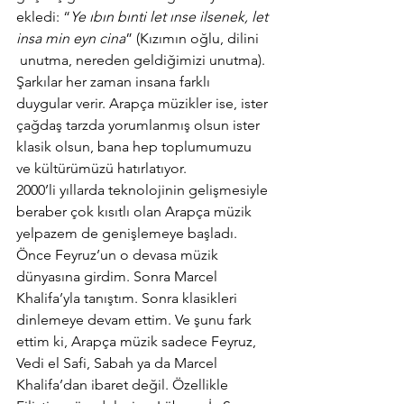
ekledi: “
Ye ıbın bınti let ınse ilsenek, let 
insa min eyn cina
” (Kızımın oğlu, dilini 
 unutma, nereden geldiğimizi unutma). 
Şarkılar her zaman insana farklı 
duygular verir. Arapça müzikler ise, ister 
çağdaş tarzda yorumlanmış olsun ister 
klasik olsun, bana hep toplumumuzu 
ve kültürümüzü hatırlatıyor.
2000’li yıllarda teknolojinin gelişmesiyle 
beraber çok kısıtlı olan Arapça müzik 
yelpazem de genişlemeye başladı. 
Önce Feyruz’un o devasa müzik 
dünyasına girdim. Sonra Marcel 
Khalifa’yla tanıştım. Sonra klasikleri 
dinlemeye devam ettim. Ve şunu fark 
ettim ki, Arapça müzik sadece Feyruz, 
Vedi el Safi, Sabah ya da Marcel 
Khalifa’dan ibaret değil. Özellikle 