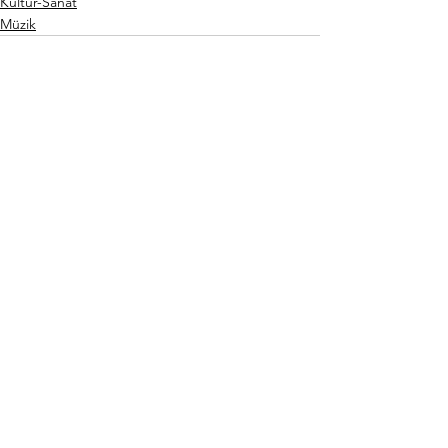
Kültür-Sanat
Müzik
Hepsini Gör
Son Yazılar