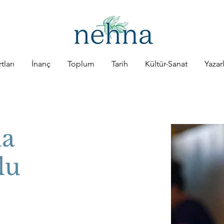
tları
İnanç
Toplum
Tarih
Kültür-Sanat
Yazar
ia
lu