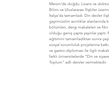
Mersin’de doğdu. Lisans ve doktora
Bilimi ve Uluslararası İlişkiler üzerin
İtalya’da tamamladı. Din devlet iliş
gayrimüslim azınlıklar alanlarında ki
bölümleri, dergi makaleleri ve fikir 
olduğu geniş çapta yayınlar yaptı. 
eğitimini tamamladıktan sonra çeşitl
sosyal sorumluluk projelerine katk
ve gastro-diplomasi ile ilgili maka
farklı üniversitelerde “Din ve siyas
Toplum" adlı dersler vermektedir.