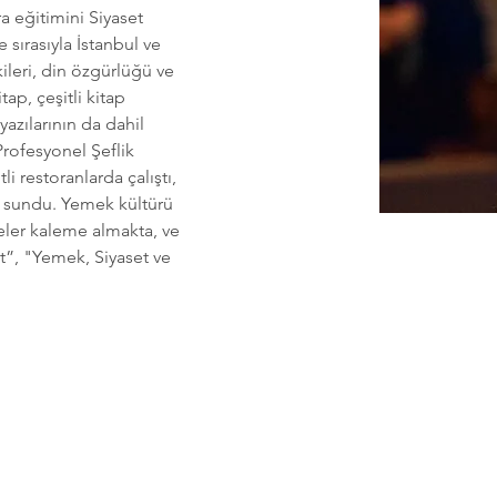
 eğitimini Siyaset 
e sırasıyla İstanbul ve 
kileri, din özgürlüğü ve 
tap, çeşitli kitap 
yazılarının da dahil 
Profesyonel Şeflik 
i restoranlarda çalıştı, 
ı sundu. Yemek kültürü 
leler kaleme almakta, ve 
et”, "Yemek, Siyaset ve 