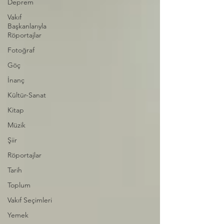
Deprem
Vakıf
Başkanlarıyla
Röportajlar
Fotoğraf
Göç
İnanç
Kültür-Sanat
Kitap
Müzik
Şiir
Röportajlar
Tarih
Toplum
Vakıf Seçimleri
Yemek