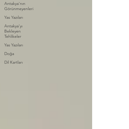
Antakya'nın
Görünmeyenleri
Yas Yazıları
Antakya'yı
Bekleyen
Tehlikeler
Yas Yazıları
Doğa
Dil Kartları