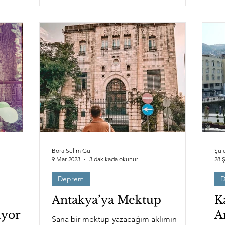
Bora Selim Gül
Şul
9 Mar 2023
3 dakikada okunur
28 
Deprem
D
Antakya’ya Mektup
K
uyor
A
Sana bir mektup yazacağım aklımın