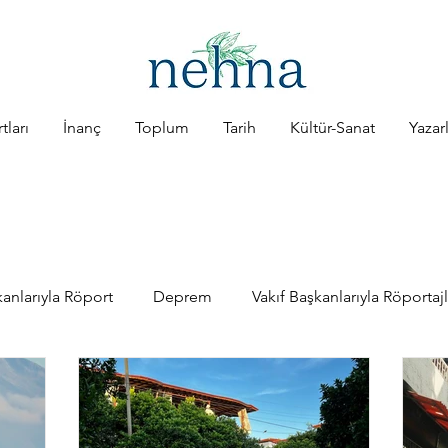
tları
İnanç
Toplum
Tarih
Kültür-Sanat
Yazar
anlarıyla Röport
Deprem
Vakıf Başkanlarıyla Röportajl
ap
Müzik
Şiir
Röportajlar
Tarih
Toplum