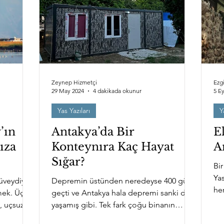
Yas Yazıları
Antakya'yı Bekleyen Tehlikeler
Yas Yazıla
Zeynep Hizmetçi
Ezg
29 May 2024
4 dakikada okunur
5 Ey
Yas Yazıları
Y
’ın
Antakya’da Bir
E
ıza
Konteynıra Kaç Hayat
A
Sığar?
Bir
Ya
üveydiye.
Depremin üstünden neredeyse 400 gün
her
mek. Üç
geçti ve Antakya hala depremi sanki dün
kab
, uçsuz
yaşamış gibi. Tek fark çoğu binanın
enkazı kalkmış. 1 yılı...