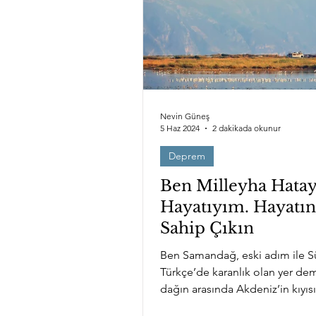
Antakya'nın Görünmeyenleri
Nevin Güneş
5 Haz 2024
2 dakikada okunur
Deprem
Ben Milleyha Hatay
Hayatıyım. Hayatın
Sahip Çıkın
Ben Samandağ, eski adım ile S
Türkçe’de karanlık olan yer de
dağın arasında Akdeniz’in kıyısı
bucaksız...