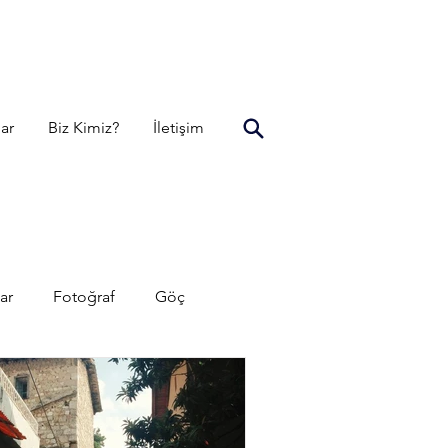
lar
Biz Kimiz?
İletişim
ar
Fotoğraf
Göç
Vakıf Seçimleri
Yemek