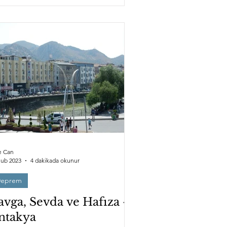
e Can
Şub 2023
4 dakikada okunur
eprem
avga, Sevda ve Hafıza –
ntakya