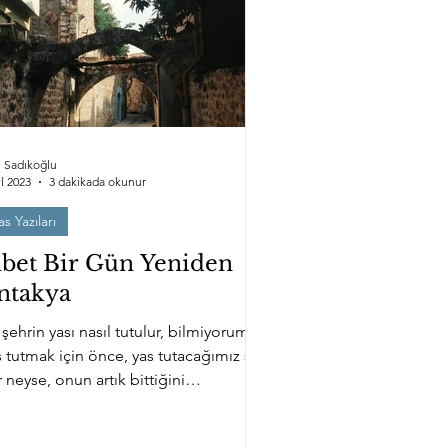
rı
Doğa
Dil Kartları
i Sadıkoğlu
l 2023
3 dakikada okunur
as Yazıları
lbet Bir Gün Yeniden
ntakya
 şehrin yası nasıl tutulur, bilmiyorum.
s tutmak için önce, yas tutacağımız şey
 neyse, onun artık bittiğini
ullenmek gerekir....