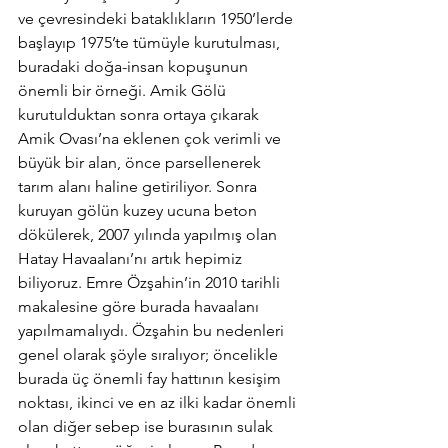
ve çevresindeki bataklıkların 1950’lerde 
başlayıp 1975’te tümüyle kurutulması, 
buradaki doğa-insan kopuşunun 
önemli bir örneği. Amik Gölü 
kurutulduktan sonra ortaya çıkarak 
Amik Ovası’na eklenen çok verimli ve 
büyük bir alan, önce parsellenerek 
tarım alanı haline getiriliyor. Sonra 
kuruyan gölün kuzey ucuna beton 
dökülerek, 2007 yılında yapılmış olan 
Hatay Havaalanı’nı artık hepimiz 
biliyoruz. Emre Özşahin’in 2010 tarihli 
makalesine göre burada havaalanı 
yapılmamalıydı. Özşahin bu nedenleri 
genel olarak şöyle sıralıyor; öncelikle 
burada üç önemli fay hattının kesişim 
noktası, ikinci ve en az ilki kadar önemli 
olan diğer sebep ise burasının sulak 