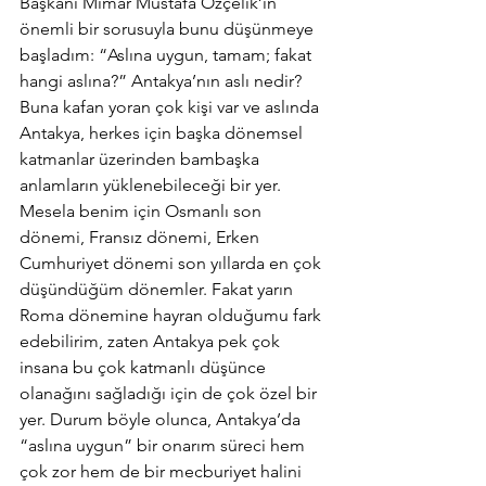
Başkanı Mimar Mustafa Özçelik’in 
önemli bir sorusuyla bunu düşünmeye 
başladım: “Aslına uygun, tamam; fakat 
hangi aslına?” Antakya’nın aslı nedir? 
Buna kafan yoran çok kişi var ve aslında 
Antakya, herkes için başka dönemsel 
katmanlar üzerinden bambaşka 
anlamların yüklenebileceği bir yer. 
Mesela benim için Osmanlı son 
dönemi, Fransız dönemi, Erken 
Cumhuriyet dönemi son yıllarda en çok 
düşündüğüm dönemler. Fakat yarın 
Roma dönemine hayran olduğumu fark 
edebilirim, zaten Antakya pek çok 
insana bu çok katmanlı düşünce 
olanağını sağladığı için de çok özel bir 
yer. Durum böyle olunca, Antakya’da 
“aslına uygun” bir onarım süreci hem 
çok zor hem de bir mecburiyet halini 