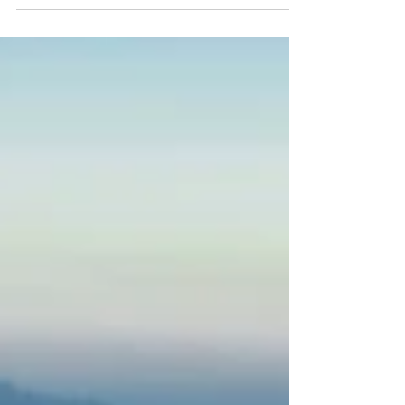
Zeytin ağaçlarının şahitliğinde, tarihler
boyunca atılmış adımların arasında; ağır ağır
bugünün adımları işleniyor taşlı yollara. İleri...