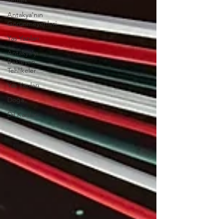
Yemek
Antakya'nın
Görünmeyenleri
Yas Yazıları
Antakya'yı
Bekleyen
Tehlikeler
Yas Yazıları
Doğa
Dil Kartları