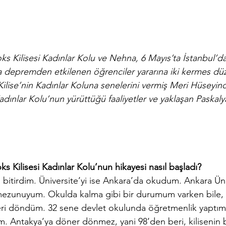
 Kilisesi Kadınlar Kolu ve Nehna, 6 Mayıs’ta İstanbul’da
 depremden etkilenen öğrenciler yararına iki kermes düze
Kilise’nin Kadınlar Koluna senelerini vermiş Meri Hüseyinoğ
Kadınlar Kolu’nun yürüttüğü faaliyetler ve yaklaşan Paskal
 Kilisesi Kadınlar Kolu’nun hikayesi nasıl başladı?
 bitirdim. Üniversite’yi ise Ankara’da okudum. Ankara Üni
zunuyum. Okulda kalma gibi bir durumum varken bile, A
eri döndüm. 32 sene devlet okulunda öğretmenlik yaptım
. Antakya’ya döner dönmez, yani 98’den beri, kilisenin b