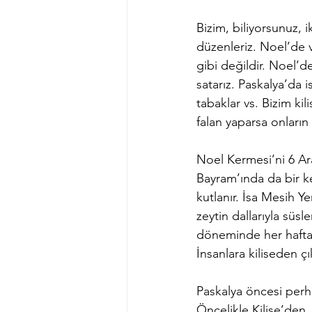
Bizim, biliyorsunuz, 
düzenleriz. Noel’de 
gibi değildir. Noel’d
satarız. Paskalya’da i
tabaklar vs. Bizim kil
falan yaparsa onların 
Noel Kermesi’ni 6 Ara
Bayram’ında da bir ke
kutlanır. İsa Mesih Ye
zeytin dallarıyla süsl
döneminde her hafta b
İnsanlara kiliseden çı
Paskalya öncesi perh
Öncelikle Kilise’den, 