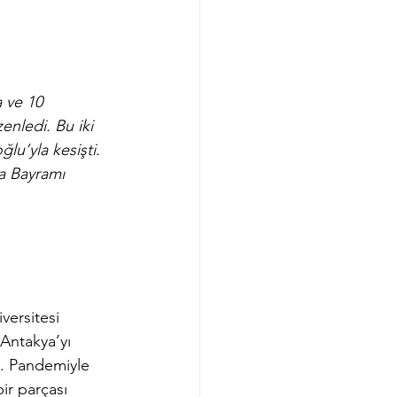
 ve 10 
nledi. Bu iki 
lu’yla kesişti. 
ya Bayramı 
versitesi 
ntakya’yı 
. Pandemiyle 
ir parçası 