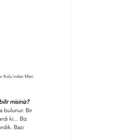
ar Kolu'ndan Mari 
lir misiniz?
 bulunur. Bir 
dı ki... Biz 
rdık. Bazı 