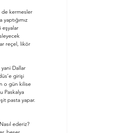
n de kermesler 
a yaptığımız 
 eşyalar 
üsleyecek 
r reçel, likör 
yani Dallar 
s’e girişi 
n o gün kilise 
bu Paskalya 
şit pasta yapar. 
asıl ederiz? 
er, beşer 