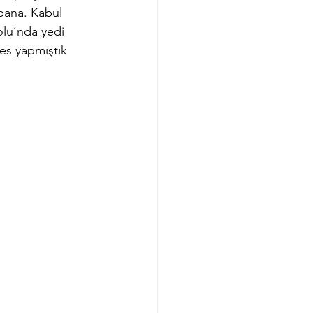
bana. Kabul 
olu’nda yedi 
es yapmıştık 