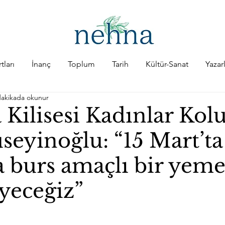
tları
İnanç
Toplum
Tarih
Kültür-Sanat
Yazar
dakikada okunur
 Kilisesi Kadınlar Kol
seyinoğlu: “15 Mart’ta
a burs amaçlı bir yem
yeceğiz”