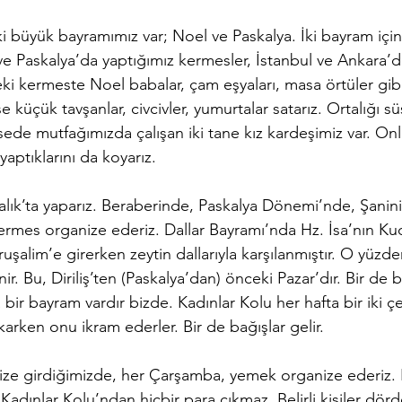
iki büyük bayramımız var; Noel ve Paskalya. İki bayram içi
ve Paskalya’da yaptığımız kermesler, İstanbul ve Ankara’d
eki kermeste Noel babalar, çam eşyaları, masa örtüler gibi
se küçük tavşanlar, civcivler, yumurtalar satarız. Ortalığı s
isede mutfağımızda çalışan iki tane kız kardeşimiz var. Onla
yaptıklarını da koyarız.
lık’ta yaparız. Beraberinde, Paskalya Dönemi’nde, Şanini 
rmes organize ederiz. Dallar Bayramı’nda Hz. İsa’nın Kudü
ruşalim’e girerken zeytin dallarıyla karşılanmıştır. O yüzde
enir. Bu, Diriliş’ten (Paskalya’dan) önceki Pazar’dır. Bir de 
ir bayram vardır bizde. Kadınlar Kolu her hafta bir iki çe
karken onu ikram ederler. Bir de bağışlar gelir.
ize girdiğimizde, her Çarşamba, yemek organize ederiz. N
Kadınlar Kolu’ndan hiçbir para çıkmaz. Belirli kişiler dörd