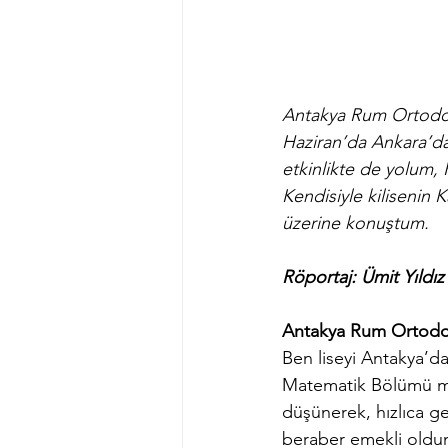
Antakya Rum Ortodoks
Haziran’da Ankara’da
etkinlikte de yolum, 
Kendisiyle kilisenin 
üzerine konuştum.
Röportaj: Ümit Yıldız
Antakya Rum Ortodoks
Ben liseyi Antakya’da
Matematik Bölümü me
düşünerek, hızlıca g
beraber emekli oldum