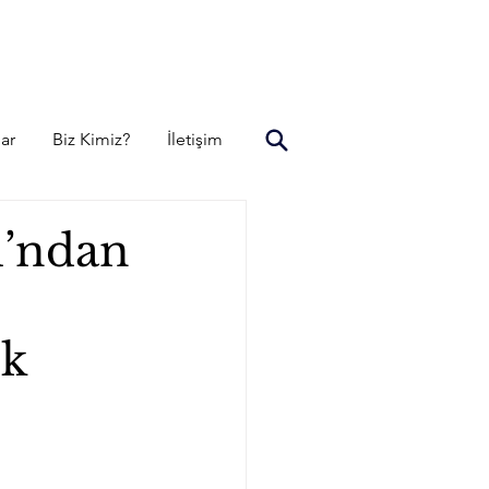
lar
Biz Kimiz?
İletişim
u’ndan
ek