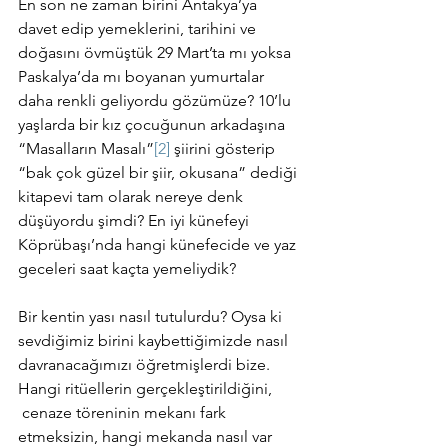
En son ne zaman birini Antakya’ya 
davet edip yemeklerini, tarihini ve 
doğasını övmüştük 29 Mart’ta mı yoksa 
Paskalya’da mı boyanan yumurtalar 
daha renkli geliyordu gözümüze? 10’lu 
yaşlarda bir kız çocuğunun arkadaşına 
“Masalların Masalı”
[2]
 şiirini gösterip 
“bak çok güzel bir şiir, okusana” dediği 
kitapevi tam olarak nereye denk 
düşüyordu şimdi? En iyi künefeyi 
Köprübaşı’nda hangi künefecide ve yaz 
geceleri saat kaçta yemeliydik?
Bir kentin yası nasıl tutulurdu? Oysa ki 
sevdiğimiz birini kaybettiğimizde nasıl 
davranacağımızı öğretmişlerdi bize. 
Hangi ritüellerin gerçekleştirildiğini, 
 cenaze töreninin mekanı fark 
etmeksizin, hangi mekanda nasıl var 