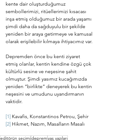
kente dair oluşturduğumuz 
sembollerimizi, ritüellerimizi kısacası 
inşa etmiş olduğumuz bir arada yaşamı 
şimdi daha da sağduyulu bir şekilde 
yeniden bir araya getirmeye ve kamusal 
olarak erişilebilir kılmaya ihtiyacımız var.
Depremden önce bu kenti ziyaret 
etmiş olanlar, kentin kendine özgü çok 
kültürlü sesine ve neşesine şahit 
olmuştur. Şimdi yasımız kucağımızda 
yeniden “birlikte” deneyerek bu kentin 
neşesini ve umudunu uyandırmanın 
vaktidir.
[1]
 Kavafis, Konstantinos Petrou, Şehir
[2]
 Hikmet, Nazım, Masalların Masalı 
editörün seçimi
deprem
yas yazıları