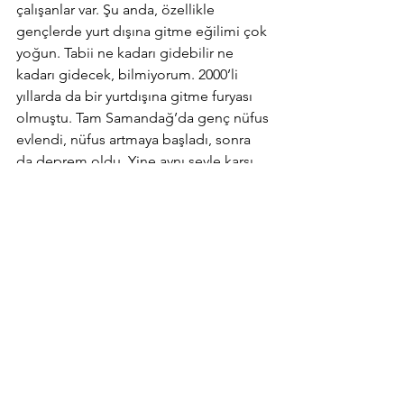
çalışanlar var. Şu anda, özellikle 
gençlerde yurt dışına gitme eğilimi çok 
yoğun. Tabii ne kadarı gidebilir ne 
kadarı gidecek, bilmiyorum. 2000’li 
yıllarda da bir yurtdışına gitme furyası 
olmuştu. Tam Samandağ’da genç nüfus 
evlendi, nüfus artmaya başladı, sonra 
da deprem oldu. Yine aynı şeyle karşı 
karşıya kaldık şu anda. Daha çok 
ekonomik kaygılarla göçüyor insanlar.”
Yukarıda Corç’un da ifade ettiği gibi, 
deprem Antakya bölgesinde ciddi bir 
ekonomik belirsizlik de meydana 
getirdi. Türkiye’nin içinde bulunduğu 
siyasi ve ekonomik kriz ise mevcut 
belirsizliğin şiddetini arttırıyor. Bu 
bağlamda, özellikle söz konusu 
Ortodoks gençler olunca, politik-olanın 