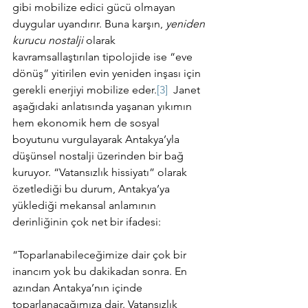
gibi mobilize edici gücü olmayan 
duygular uyandırır. Buna karşın, 
yeniden 
kurucu nostalji 
olarak 
kavramsallaştırılan tipolojide ise “eve 
dönüş” yitirilen evin yeniden inşası için 
gerekli enerjiyi mobilize eder.
[3]
  Janet 
aşağıdaki anlatısında yaşanan yıkımın 
hem ekonomik hem de sosyal 
boyutunu vurgulayarak Antakya’yla 
düşünsel nostalji üzerinden bir bağ 
kuruyor. “Vatansızlık hissiyatı” olarak 
özetlediği bu durum, Antakya’ya 
yüklediği mekansal anlamının 
derinliğinin çok net bir ifadesi:
“Toparlanabileceğimize dair çok bir 
inancım yok bu dakikadan sonra. En 
azından Antakya’nın içinde 
toparlanacağımıza dair. Vatansızlık 