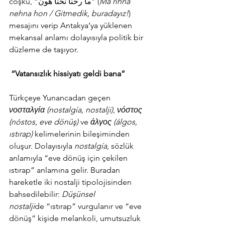
coşku, “ما رحنا نحنا هون” (
Ma rıhna 
nehna hon / Gitmedik, buradayız!
) 
mesajını verip Antakya’ya yüklenen 
mekansal anlamı dolayısıyla politik bir 
düzleme de taşıyor.
“Vatansızlık hissiyatı geldi bana”
Türkçeye Yunancadan geçen 
νοσταλγία (nostalgía, nostalji)
, 
νόστος 
(nóstos, eve dönüş)
 ve 
άλγος (álgos, 
ıstırap) 
kelimelerinin bileşiminden 
oluşur. Dolayısıyla 
nostalgía, 
sözlük 
anlamıyla “eve dönüş için çekilen 
ıstırap” anlamına gelir.
Buradan 
hareketle iki nostalji tipolojisinden 
bahsedilebilir: 
Düşünsel 
nostalji
de
“ıstırap” vurgulanır ve “eve 
dönüş” kişide melankoli, umutsuzluk 