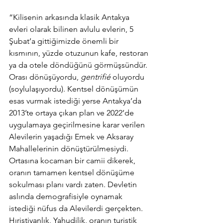
“Kilisenin arkasında klasik Antakya 
evleri olarak bilinen avlulu evlerin, 5 
Şubat’a gittiğimizde önemli bir 
kısmının, yüzde otuzunun kafe, restoran 
ya da otele döndüğünü görmüşsündür. 
Orası dönüşüyordu, 
gentrifié
 oluyordu 
(soylulaşıyordu). Kentsel dönüşümün 
esas vurmak istediği yerse Antakya’da 
2013’te ortaya çıkan plan ve 2022’de 
uygulamaya geçirilmesine karar verilen 
Alevilerin yaşadığı Emek ve Aksaray 
Mahallelerinin dönüştürülmesiydi. 
Ortasına kocaman bir camii dikerek, 
oranın tamamen kentsel dönüşüme 
sokulması planı vardı zaten. Devletin 
aslında demografisiyle oynamak 
istediği nüfus da Alevilerdi gerçekten. 
Hıristiyanlık, Yahudilik, oranın turistik 