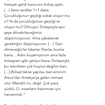
hissiyatı geldi bana son birkaç aydır. 
(…) Sana verdiler 1+1 daire. 
Çocukluğunun geçtiği sokak oluyor mu 
o? Ya da çocukluğunun geçtiği ev 
oluyor mu? Olmuyor. Dolayısıyla aynı 
şeye dönebileceğimizi 
düşünmüyorum. Ama çabalamak 
gerektiğini düşünüyorum. (…) ‘Geri 
döneceğiz’ler falanlar filanlar, bunlar 
bana… Adını koyamıyorum ama fazla 
Instagram gibi geliyor bana. Dolayısıyla 
bu retorikten çok hoşnut değilim ben. 
(…) [Kilise] tekrar yapılsa, ben eminim 
Arsuz’dan Antakya’ya gelen cemaat 
olur. Mantıklı mı, değil. Çok para 
çünkü. O, insanların barınması için 
harcanmalı.”