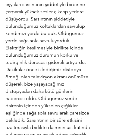
eşyaları sarsıntının şiddetiyle birbirine 
çarparak yüksek sesler çıkarıp yerlere 
düşüyordu. Sarsıntının şiddetiyle 
bulunduğumuz koltuklardan savrulup 
kendimizi yerde bulduk. Olduğumuz 
yerde sağa sola savruluyorduk. 
Elektriğin kesilmesiyle birlikte içinde 
bulunduğumuz durumun korku ve 
tedirginlik derecesi giderek artıyordu. 
Dakikalar önce izlediğimiz distopya 
örneği olan televizyon ekranı önümüze 
düşerek bize yaşayacağımız 
distopyadan daha kötü günlerin 
habercisi oldu. Olduğumuz yerde 
dairenin içinden yükselen çığlıklar 
eşliğinde sağa sola savrularak çaresizce 
bekledik. Sarsıntının bir süre etkisini 
azaltmasıyla birlikte dairenin üst katında 
bulunan ve en az eşyalı odaya sığındık. 