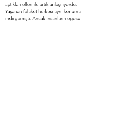
açtıkları elleri ile artık anlaşılıyordu. 
Yaşanan felaket herkesi aynı konuma 
indirgemişti. Ancak insanların egosu 
bundan ders almıyor herkes kendi 
çıkarını ve hayatta kalmak için her yolun 
mübah olabileceğini düşünüyordu. 
İnsanların hala enkaz altında olduğu ve 
bir yaşam savaşı verilirken yapılan gıda 
stokları bunun göstergesiydi. Kayıp 
giden onca şeye rağmen insanın aç 
gözlülüğü bu distopyaya gayet 
yakışıyordu. Hiçbir şeyin eskisi gibi 
olmayacağı bir distopyadayız. 
Yaşamanın ağırlığını her an 
hissediyoruz. Distopyadan içeri adım 
attık. Şimdi hayatta olmak bizim için 
sadece nefes alıp vermekten ibaret. 
Yaşanan ilk günün ardından yaşamak 
daha ağırlarına katlanmak ve ölümün 