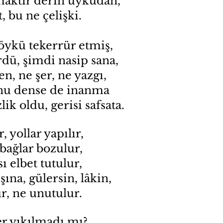
aktır derin uykudan, 
, bu ne çelişki. 
 öykü tekerrür etmiş, 
dü, şimdi nasip sana, 
n, ne şer, ne yazgı, 
u dense de inanma 
lik oldu, gerisi safsata. 
 yollar yapılır, 
 bağlar bozulur, 
 elbet tutulur, 
şına, gülersin, lâkin, 
ur, ne unutulur. 
er yıkılmadı mı? 