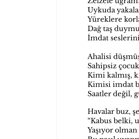
Zelzele uğramış
Uykuda yakalam
Yüreklere korl
Dağ taş duymuş 
İmdat seslerini,
Ahalisi düşmüş
Sahipsiz çocuk 
Kimi kalmış, ki
Kimisi imdat b
Saatler değil,
Havalar buz, şe
“Kabus belki, 
Yaşıyor olman b