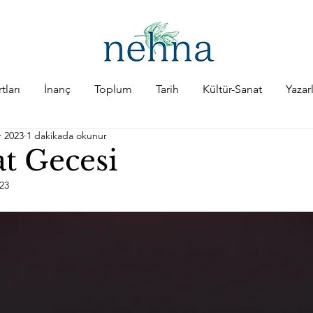
tları
İnanç
Toplum
Tarih
Kültür-Sanat
Yazar
r 2023
1 dakikada okunur
at Gecesi
023