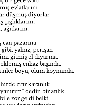
 bir gece vakti 
ış evlatlarını 
ar düşmüş diyorlar 
çığlıklarını, 
 ağıtlarını. 
 can pazarına 
gibi, yalnız, perişan 
mi gitmiş el diyarına, 
eklemiş enkaz başında, 
 günler boyu, ölüm koynunda. 
hirde zifir karanlık 
uyanırım” dedin bir anlık 
ile zor geldi belki  