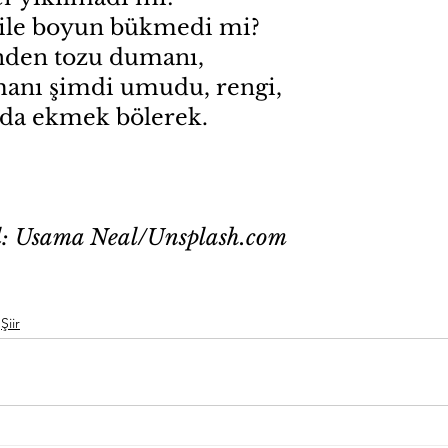
 bile boyun bükmedi mi? 
nden tozu dumanı, 
anı şimdi umudu, rengi, 
nda ekmek bölerek. 
l: Usama Neal/Unsplash.com
Şiir