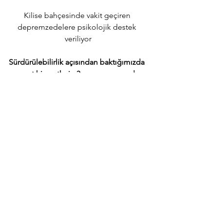
Kilise bahçesinde vakit geçiren 
depremzedelere psikolojik destek 
veriliyor
Sürdürülebilirlik açısından baktığımızda 
mevcut hizmetlerin 3 ay ve sonrasında 
devamı için düzenli gelir kaynaklarınız 
nelerdir. 
Gelir kaynaklarımızı ikiye ayırabiliriz. 
Birisi, yerel cemaatimizden gelen 
yiyecek, gıda ve giyecek gibi maddi 
kaynak, diğeri ise Vatikan’ın destek 
verdiği gönüllü yardım kuruluşu 
CARİTAS’ın düzenli yardımlarıdır.
Zaman ayırdığınız için teşekkür ederim. 
Son olarak eklemek istediğiniz bir şey 