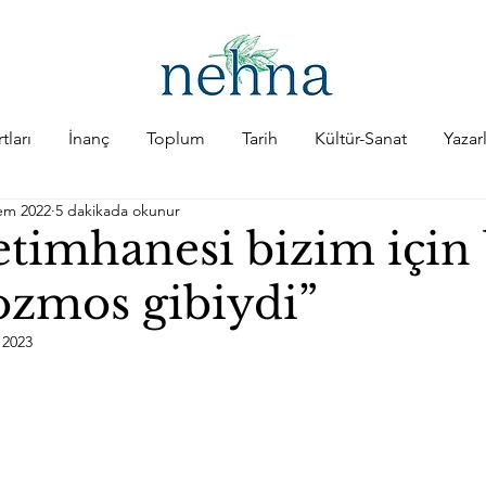
tları
İnanç
Toplum
Tarih
Kültür-Sanat
Yazar
em 2022
5 dakikada okunur
timhanesi bizim için 
zmos gibiydi”
 2023