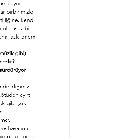
ama aynı 
r birbirimizle 
liliğine, kendi 
 olumsuz bir 
daha fazla önem 
müzik gibi) 
nedir? 
sürdürüyor 
dirildiğimizi 
kötüden ayırt 
k gibi çok 
m. 
lmeyi 
 ve hayatımı 
anırım bu doğru. 