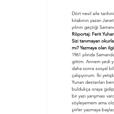
Dört nesil aile tarihi
kitabının yazarı Jane
yılının geçtiği Saman
Röportaj: Ferit Yuha
Sizi tanımayan okurlar
mı? Yazmaya olan ilgin
1961 yılında Samand
gittim. Annem yedi y
daha sonra sosyal b
çalışıyorum. İki yet
Yunan destanları beni
buldukça oraya gidip
bir yazı yarışması v
söyleyemem ama oldu
şiirler yazmaya baş