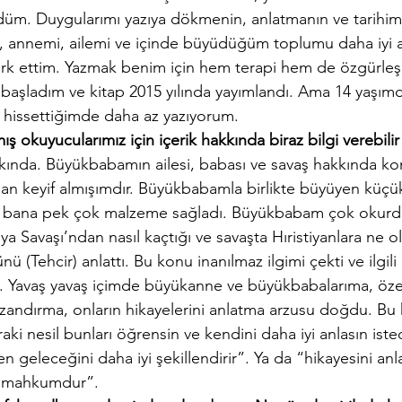
üm. Duygularımı yazıya dökmenin, anlatmanın ve tarihimi,
, annemi, ailemi ve içinde büyüdüğüm toplumu daha iyi
rk ettim. Yazmak benim için hem terapi hem de özgürleş
başladım ve kitap 2015 yılında yayımlandı. Ama 14 yaşımd
i hissettiğimde daha az yazıyorum.
 okuyucularımız için içerik hakkında biraz bilgi verebilir
akkında. Büyükbabamın ailesi, babası ve savaş hakkında k
n keyif almışımdır. Büyükbabamla birlikte büyüyen küçü
 bana pek çok malzeme sağladı. Büyükbabam çok okurdu
ya Savaşı’ndan nasıl kaçtığı ve savaşta Hıristiyanlara ne 
nü (Tehcir) anlattı. Bu konu inanılmaz ilgimi çekti ve ilgili 
. Yavaş yavaş içimde büyükanne ve büyükbabalarıma, özel
azandırma, onların hikayelerini anlatma arzusu doğdu. Bu 
aki nesil bunları öğrensin ve kendini daha iyi anlasın ist
len geleceğini daha iyi şekillendirir”. Ya da “hikayesini an
a mahkumdur”.