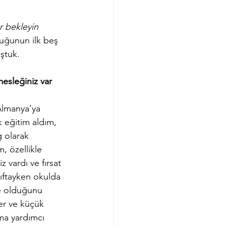
r bekleyin
luğunun ilk beş 
ştuk. 
mesleğiniz var 
Almanya’ya 
 eğitim aldım, 
 olarak 
 özellikle 
 vardı ve fırsat 
ıftayken okulda 
ne olduğunu 
er ve küçük 
ma yardımcı 