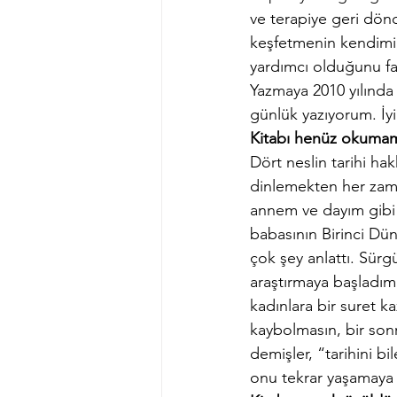
ve terapiye geri dönd
keşfetmenin kendimi
yardımcı olduğunu fa
Yazmaya 2010 yılında 
günlük yazıyorum. İy
Kitabı henüz okumamış
Dört neslin tarihi h
dinlemekten her zama
annem ve dayım gibi
babasının Birinci Dün
çok şey anlattı. Sürgü
araştırmaya başladım
kadınlara bir suret k
kaybolmasın, bir sonr
demişler, “tarihini bi
onu tekrar yaşamay