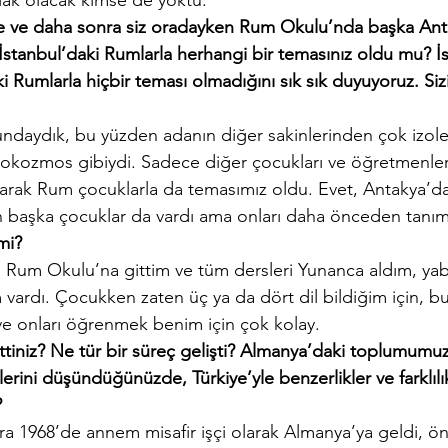
lak olacak kimse de yoktu.
 ve daha sonra siz oradayken Rum Okulu’nda başka Antak
İstanbul’daki Rumlarla herhangi bir temasınız oldu mu? İ
aki Rumlarla hiçbir teması olmadığını sık sık duyuyoruz. Si
undaydık, bu yüzden adanın diğer sakinlerinden çok izole 
krokozmos gibiydi. Sadece diğer çocukları ve öğretmenler
olarak Rum çocuklarla da temasımız oldu. Evet, Antakya’d
başka çocuklar da vardı ama onları daha önceden tanı
mi?
ca Rum Okulu’na gittim ve tüm dersleri Yunanca aldım, yaba
 vardı. Çocukken zaten üç ya da dört dil bildiğim için, 
 ve onları öğrenmek benim için çok kolay.
tiniz? Ne tür bir süreç gelişti? Almanya’daki toplumumuz
şkilerini düşündüğünüzde, Türkiye’yle benzerlikler ve farklı
?
 1968’de annem misafir işçi olarak Almanya’ya geldi, ö