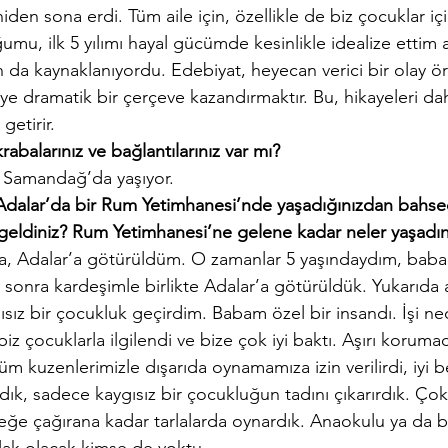
en sona erdi. Tüm aile için, özellikle de biz çocuklar iç
umu, ilk 5 yılımı hayal gücümde kesinlikle idealize ettim
da kaynaklanıyordu. Edebiyat, heyecan verici bir olay ö
e dramatik bir çerçeve kazandırmaktır. Bu, hikayeleri dah
 getirir. 
balarınız ve bağlantılarınız var mı?
 Samandağ’da yaşıyor.
 Adalar’da bir Rum Yetimhanesi’nde yaşadığınızdan bahse
geldiniz? Rum Yetimhanesi’ne gelene kadar neler yaşadın
l’a, Adalar’a götürüldüm. O zamanlar 5 yaşındaydım, bab
onra kardeşimle birlikte Adalar’a götürüldük. Yukarıda a
sız bir çocukluk geçirdim. Babam özel bir insandı. İşi ne
z çocuklarla ilgilendi ve bize çok iyi baktı. Aşırı korumacı
m kuzenlerimizle dışarıda oynamamıza izin verilirdi, iyi be
k, sadece kaygısız bir çocukluğun tadını çıkarırdık. Çok 
eğe çağırana kadar tarlalarda oynardık. Anaokulu ya da be