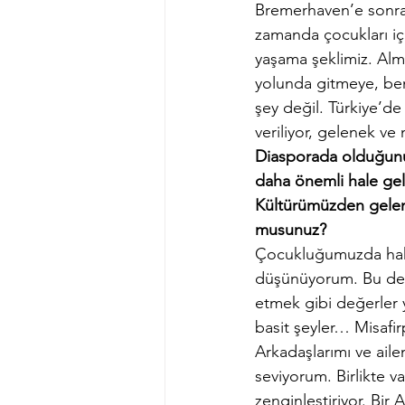
Bremerhaven’e sonra
zamanda çocukları içi
yaşama şeklimiz. Alma
yolunda gitmeye, be
şey değil. Türkiye’de
veriliyor, gelenek ve 
Diasporada olduğunuzd
daha önemli hale gel
Kültürümüzden gelen 
musunuz?
Çocukluğumuzda hakim 
düşünüyorum. Bu değer
etmek gibi değerler 
basit şeyler… Misafir
Arkadaşlarımı ve ail
seviyorum. Birlikte v
zenginleştiriyor. Bir