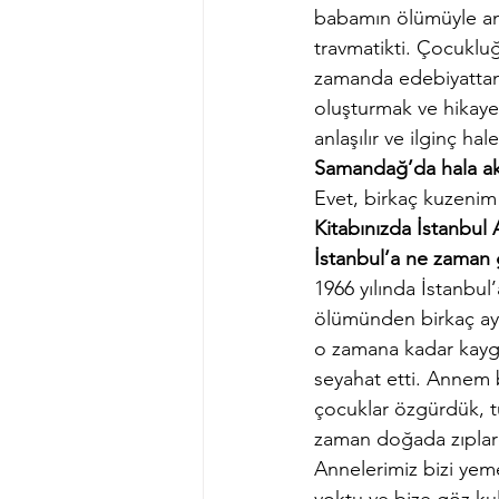
babamın ölümüyle anid
travmatikti. Çocukluğ
zamanda edebiyattan 
oluşturmak ve hikayey
anlaşılır ve ilginç hale
Samandağ’da hala akra
Evet, birkaç kuzenim
Kitabınızda İstanbul
İstanbul’a ne zaman 
1966 yılında İstanbu
ölümünden birkaç ay s
o zamana kadar kaygı
seyahat etti. Annem bi
çocuklar özgürdük, tü
zaman doğada zıplardı
Annelerimiz bizi yem