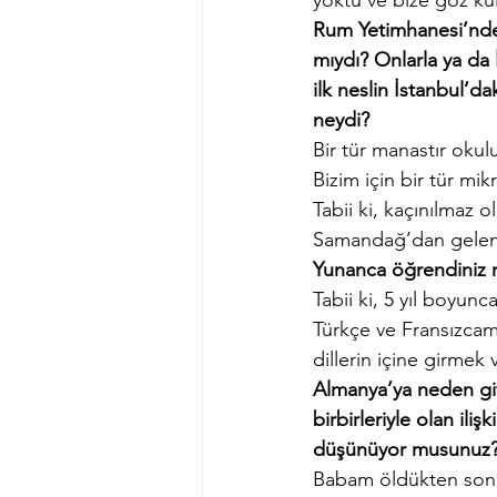
yoktu ve bize göz ku
Rum Yetimhanesi’nde
mıydı? Onlarla ya da 
ilk neslin İstanbul’d
neydi?
Bir tür manastır okul
Bizim için bir tür mi
Tabii ki, kaçınılmaz 
Samandağ’dan gelen 
Yunanca öğrendiniz 
Tabii ki, 5 yıl boyun
Türkçe ve Fransızcam
dillerin içine girmek
Almanya’ya neden git
birbirleriyle olan ili
düşünüyor musunuz
Babam öldükten sonra