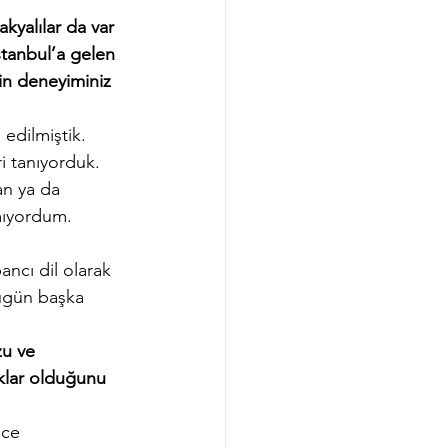
yalılar da var 
stanbul’a gelen 
zin deneyiminiz 
edilmiştik. 
i tanıyorduk. 
an ya da 
mıyordum.
ncı dil olarak 
bugün başka 
u ve 
lıklar olduğunu 
nce 