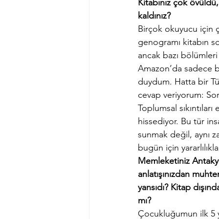
Kitabınız çok övüldü, 
kaldınız?
Birçok okuyucu için ç
genogramı kitabın so
ancak bazı bölümler
Amazon’da sadece bir
duydum. Hatta bir Tü
cevap veriyorum: Sor
Toplumsal sıkıntıları 
hissediyor. Bu tür i
sunmak değil, aynı z
bugün için yararlılıkl
Memleketiniz Antaky
anlatışınızdan muhte
yansıdı? Kitap dışında
mı? 
Çocukluğumun ilk 5 y