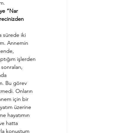
um.
eye “Nar 
ürecinizden 
 sürede iki 
im. Annemin 
bende, 
aptığım işlerden 
onraları, 
ada 
m. Bu görev 
tmedi. Onların 
nem için bir 
ayatım üzerine 
me hayatımın 
e hatta 
rla konuştum 