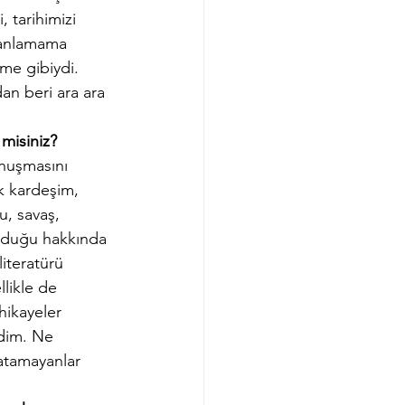
 tarihimizi 
 anlamama 
me gibiydi. 
an beri ara ara 
 misiniz?
onuşmasını 
k kardeşim, 
, savaş, 
olduğu hakkında 
literatürü 
likle de 
hikayeler 
edim. Ne 
latamayanlar 