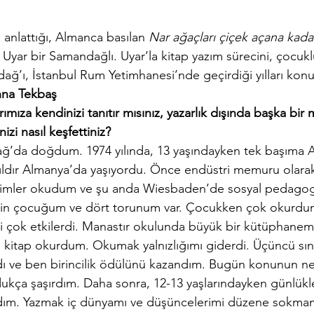
ni anlattığı, Almanca basılan 
Nar ağaçları çiçek açana kada
t Uyar bir Samandağlı. Uyar’la kitap yazım sürecini, çocuk
dağ’ı, İstanbul Rum Yetimhanesi’nde geçirdiği yılları konu
nna Tekbaş
ımıza kendinizi tanıtır mısınız, yazarlık dışında başka bir 
izi nasıl keşfettiniz?
ağ’da doğdum. 1974 yılında, 13 yaşındayken tek başıma 
ıldır Almanya’da yaşıyordu. Önce endüstri memuru olarak
ilimler okudum ve şu anda Wiesbaden’de sosyal pedagog
işkin çocuğum ve dört torunum var. Çocukken çok okurdum,
 çok etkilerdi. Manastır okulunda büyük bir kütüphanemiz
 kitap okurdum. Okumak yalnızlığımı giderdi. Üçüncü sın
ardı ve ben birincilik ödülünü kazandım. Bugün konunun 
kça şaşırdım. Daha sonra, 12-13 yaşlarındayken günlükl
ladım. Yazmak iç dünyamı ve düşüncelerimi düzene sokma