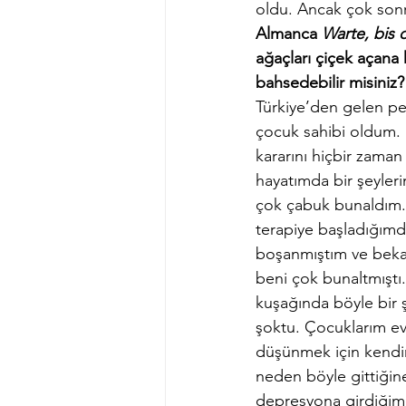
oldu. Ancak çok sonr
Almanca 
Warte, bis
ağaçları çiçek açana 
bahsedebilir misiniz? K
Türkiye’den gelen pe
çocuk sahibi oldum.
kararını hiçbir zama
hayatımda bir şeyleri
çok çabuk bunaldım. 
terapiye başladığımd
boşanmıştım ve beka
beni çok bunaltmıştı
kuşağında böyle bir ş
şoktu. Çocuklarım evd
düşünmek için kendi
neden böyle gittiği
depresyona girdiğim