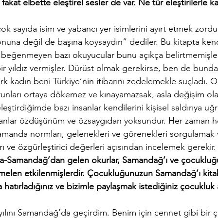
fakat elbette eleştirel sesler de var. Ne tür eleştirilerle ka
ok sayıda isim ve yabancı yer isimlerini ayırt etmek zord
nuna değil de başına koysaydın” dediler. Bu kitapta kendi
i beğenmeyen bazı okuyucular bunu açıkça belirtmemişle
 yıldız vermişler. Dürüst olmak gerekirse, ben de bunda
rk kadın beni Türkiye’nin itibarını zedelemekle suçladı. 
unları ortaya dökemez ve kınayamazsak, asla değişim ol
eleştirdiğimde bazı insanlar kendilerini kişisel saldırıya uğ
nsanlar özdüşünüm ve özsaygıdan yoksundur. Her zaman her
amanda normları, gelenekleri ve görenekleri sorgulamak v
arı ve özgürleştirici değerleri açısından incelemek gerekir.
a-Samandağ’dan gelen okurlar, Samandağ’ı ve çocukluğ
melen etkilenmişlerdir. Çocukluğunuzun Samandağ’ı kita
 hatırladığınız ve bizimle paylaşmak istediğiniz çocukluk a
ılını Samandağ’da geçirdim. Benim için cennet gibi bir ç