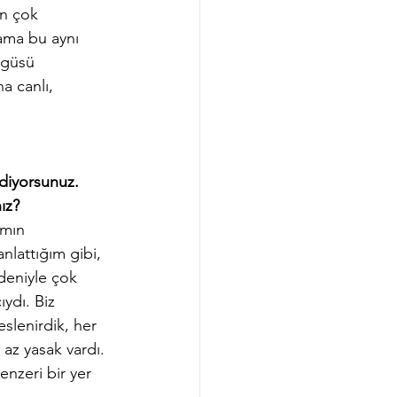
in çok 
 ama bu aynı 
rgüsü 
a canlı, 
diyorsunuz. 
ız?
amın 
nlattığım gibi, 
deniyle çok 
ydı. Biz 
slenirdik, her 
az yasak vardı. 
nzeri bir yer 