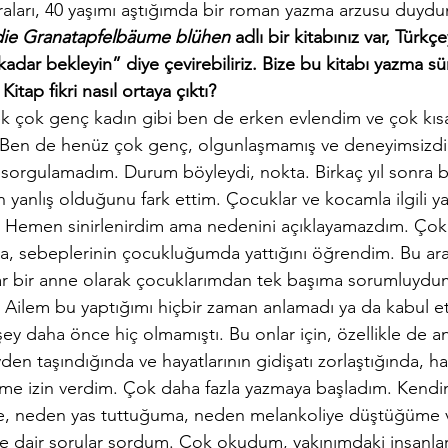
aları, 40 yaşımı aştığımda bir roman yazma arzusu duyd
 die Granatapfelbäume blühen
 adlı bir kitabınız var, Türkç
kadar bekleyin” diye çevirebiliriz. Bize bu kitabı yazma s
itap fikri nasıl ortaya çıktı?
k çok genç kadın gibi ben de erken evlendim ve çok kısa
 Ben de henüz çok genç, olgunlaşmamış ve deneyimsizd
n sorgulamadım. Durum böyleydi, nokta. Birkaç yıl sonra 
n yanlış olduğunu fark ettim. Çocuklar ve kocamla ilgili y
Hemen sinirlenirdim ama nedenini açıklayamazdım. Çok s
a, sebeplerinin çocukluğumda yattığını öğrendim. Bu ar
r bir anne olarak çocuklarımdan tek başıma sorumluydu
. Ailem bu yaptığımı hiçbir zaman anlamadı ya da kabul e
ey daha önce hiç olmamıştı. Bu onlar için, özellikle de an
en taşındığında ve hayatlarının gidişatı zorlaştığında, h
me izin verdim. Çok daha fazla yazmaya başladım. Kendi
ne, neden yas tuttuğuma, neden melankoliye düştüğüme v
e dair sorular sordum. Çok okudum, yakınımdaki insanla