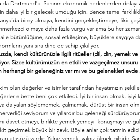
 da Dortmund’a. Sanırım ekonomik nedenlerden dolayı 
n daha iyi bir gelecek umduğu için. Bence temel farklılıkla
nya’da birey olmaya, kendini gerçekleştirmeye, fikir çeşit
nmerkezci olmaya daha fazla vurgu var ama bu her zaman
 aile bütünlüğüne, sosyal etkileşime, büyüklere saygıya 
normların yanı sıra dine de sahip çıkılıyor.
a, kendi kültürünüzle ilgili ritüeller (dil, din, yemek ve 
iyor. Sizce kültürümüzün en etkili ve vazgeçilmez unsuru 
herhangi bir geleneğiniz var mı ve bu gelenekleri evde 
olan değerler ve isimler tarafından hayatımızın şekillen
ler elbette beni çok etkiledi. İyi bir insan olmak, iyiyi 
ya da yalan söylememek, çalmamak, dürüst bir insan olma
perverliği seviyorum ve yıllardır bu geleneği sürdürüyoru
emi davet etmeyi, birlikte yemek yemeyi, konuşmayı ve gü
akit geçirmek büyük bir zevk. Böyle anlar çok tatmin edici
 Arap atasözü vardır: Yalnız yemek, yalnız ölmek gibidir. S