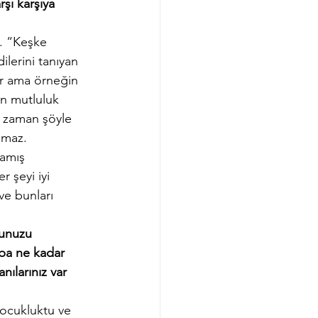
rşı karşıya 
u. “Keşke 
lerini tanıyan 
r ama örneğin 
n mutluluk 
O zaman şöyle 
amaz. 
ramış 
 şeyi iyi 
e bunları 
unuzu 
ba ne kadar 
nılarınız var 
ocukluktu ve 