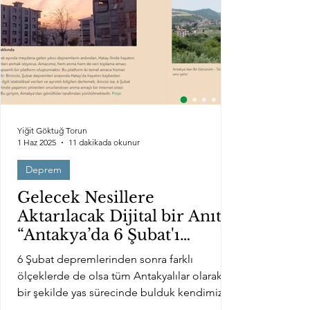
Yiğit Göktuğ Torun
1 Haz 2025
11 dakikada okunur
Deprem
Gelecek Nesillere
Aktarılacak Dijital bir Anıt:
“Antakya’da 6 Şubat'ı
Haritalandırmak”
6 Şubat depremlerinden sonra farklı
ölçeklerde de olsa tüm Antakyalılar olarak
bir şekilde yas sürecinde bulduk kendimizi.
Ben 6 Şubat...