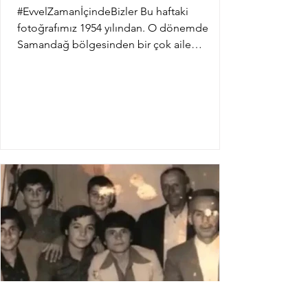
#EvvelZamanİçindeBizler Bu haftaki
fotoğrafımız 1954 yılından. O dönemde
Samandağ bölgesinden bir çok aile
mevsimlik işçi olarak...