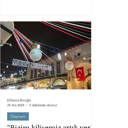
Elifsena Biroğlu
25 Ara 2024
5 dakikada okunur
Deprem
“Bizim kilisemiz artık yerle