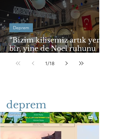
Deprem
“Bizim kilisemiz artık yerle
bir, yine de Noel ruhunu
yaşatmaya çalışıyoruz”
1
/
18
deprem