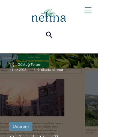
Yiğit Göktuğ Torun
1 Haz 2025
11 dakikada okunur
Deprem