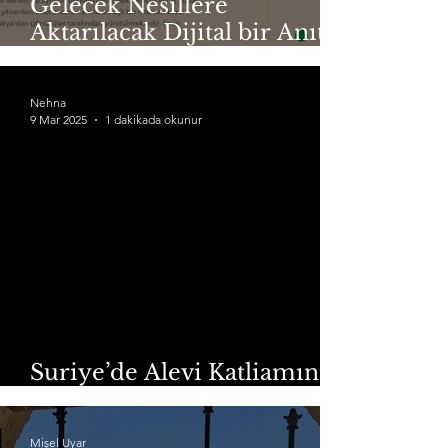
Gelecek Nesillere
Aktarılacak Dijital bir Anıt:
“Antakya’da 6 Şubat'ı
Haritalandırmak”
Nehna
9 Mar 2025
1 dakikada okunur
Suriye’de Alevi Katliamına
Karşı Sessiz Kalmıyoruz!
Mişel Uyar