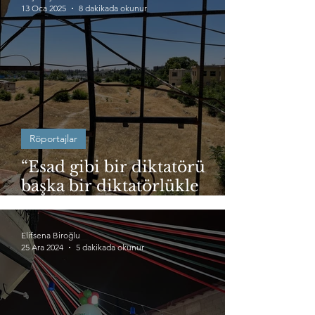
13 Oca 2025
8 dakikada okunur
Röportajlar
“Esad gibi bir diktatörü
başka bir diktatörlükle
değiştireceksek vay
halimize”
Elifsena Biroğlu
25 Ara 2024
5 dakikada okunur