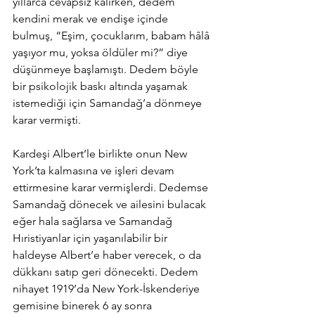
yıllarca cevapsız kalırken, dedem 
kendini merak ve endişe içinde 
bulmuş, “Eşim, çocuklarım, babam hâlâ 
yaşıyor mu, yoksa öldüler mi?” diye 
düşünmeye başlamıştı. Dedem böyle 
bir psikolojik baskı altında yaşamak 
istemediği için Samandağ’a dönmeye 
karar vermişti.
Kardeşi Albert’le birlikte onun New 
York’ta kalmasına ve işleri devam 
ettirmesine karar vermişlerdi. Dedemse 
Samandağ dönecek ve ailesini bulacak 
eğer hala sağlarsa ve Samandağ 
Hıristiyanlar için yaşanılabilir bir 
haldeyse Albert’e haber verecek, o da 
dükkanı satıp geri dönecekti. Dedem 
nihayet 1919’da New York-İskenderiye 
gemisine binerek 6 ay sonra 