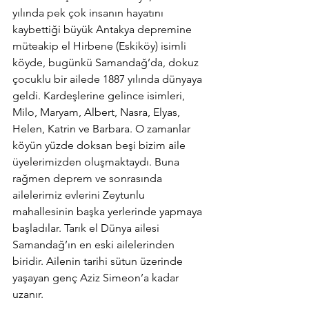
yılında pek çok insanın hayatını 
kaybettiği büyük Antakya depremine 
müteakip el Hirbene (Eskiköy) isimli 
köyde, bugünkü Samandağ’da, dokuz 
çocuklu bir ailede 1887 yılında dünyaya 
geldi. Kardeşlerine gelince isimleri, 
Milo, Maryam, Albert, Nasra, Elyas, 
Helen, Katrin ve Barbara. O zamanlar 
köyün yüzde doksan beşi bizim aile 
üyelerimizden oluşmaktaydı. Buna 
rağmen deprem ve sonrasında 
ailelerimiz evlerini Zeytunlu 
mahallesinin başka yerlerinde yapmaya 
başladılar. Tarık el Dünya ailesi 
Samandağ’ın en eski ailelerinden 
biridir. Ailenin tarihi sütun üzerinde 
yaşayan genç Aziz Simeon’a kadar 
uzanır.