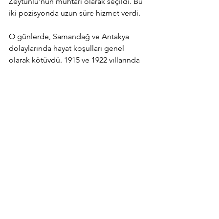
Zeytunlu’nun muhtarı olarak seçildi. Bu 
iki pozisyonda uzun süre hizmet verdi. 
O günlerde, Samandağ ve Antakya 
dolaylarında hayat koşulları genel 
olarak kötüydü. 1915 ve 1922 yıllarında 
arasında çetecilik hala devam etmekte 
ve bazı çeteler bölgedeki Ortodoks 
Hıristiyan varlığının sonunu getirmeyi 
hedeflemekteydiler. Samandağ’daki 
Ortodoks Hıristiyanlar el Askar isimli 
Ermeni çetesi sayesinde hayatta 
kalmayı başarmışlardır. Eğer bu çete 
olmasaydı, Samandağ’daki varlığımız 
muhtemelen son bulmuş olurdu.
Dedem Mişel Tarık El Dünya 1962 
senesinde vefat etti, ninem Melek ise 
1985 senesine kadar hayatına devam 