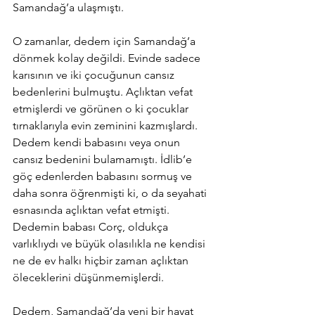
Samandağ’a ulaşmıştı.
O zamanlar, dedem için Samandağ’a 
dönmek kolay değildi. Evinde sadece 
karısının ve iki çocuğunun cansız 
bedenlerini bulmuştu. Açlıktan vefat 
etmişlerdi ve görünen o ki çocuklar 
tırnaklarıyla evin zeminini kazmışlardı. 
Dedem kendi babasını veya onun 
cansız bedenini bulamamıştı. İdlib’e 
göç edenlerden babasını sormuş ve 
daha sonra öğrenmişti ki, o da seyahati 
esnasında açlıktan vefat etmişti. 
Dedemin babası Corç, oldukça 
varlıklıydı ve büyük olasılıkla ne kendisi 
ne de ev halkı hiçbir zaman açlıktan 
öleceklerini düşünmemişlerdi.
Dedem, Samandağ’da yeni bir hayat 