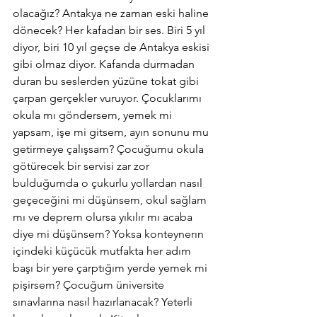
olacağız? Antakya ne zaman eski haline 
dönecek? Her kafadan bir ses. Biri 5 yıl 
diyor, biri 10 yıl geçse de Antakya eskisi 
gibi olmaz diyor. Kafanda durmadan 
duran bu seslerden yüzüne tokat gibi 
çarpan gerçekler vuruyor. Çocuklarımı 
okula mı göndersem, yemek mi 
yapsam, işe mi gitsem, ayın sonunu mu 
getirmeye çalışsam? Çocuğumu okula 
götürecek bir servisi zar zor 
bulduğumda o çukurlu yollardan nasıl 
geçeceğini mi düşünsem, okul sağlam 
mı ve deprem olursa yıkılır mı acaba 
diye mi düşünsem? Yoksa konteynerın 
içindeki küçücük mutfakta her adım 
başı bir yere çarptığım yerde yemek mi 
pişirsem? Çocuğum üniversite 
sınavlarına nasıl hazırlanacak? Yeterli 