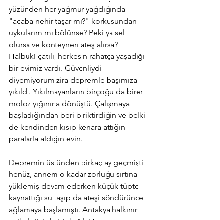
yüzünden her yağmur yağdığında 
"acaba nehir taşar mı?" korkusundan 
uykularım mı bölünse? Peki ya sel 
olursa ve konteynerı ateş alırsa? 
Halbuki çatılı, herkesin rahatça yaşadığı 
bir evimiz vardı. Güvenliydi 
diyemiyorum zira depremle başımıza 
yıkıldı. Yıkılmayanların birçoğu da birer 
moloz yığınına dönüştü. Çalışmaya 
başladığından beri biriktirdiğin ve belki 
de kendinden kısıp kenara attığın 
paralarla aldığın evin.
Depremin üstünden birkaç ay geçmişti 
henüz, annem o kadar zorluğu sırtına 
yüklemiş devam ederken küçük tüpte 
kaynattığı su taşıp da ateşi söndürünce 
ağlamaya başlamıştı. Antakya halkının 