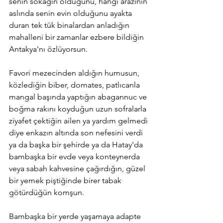
senin sokağın olduğunu, hangi arazinin 
aslında senin evin olduğunu ayakta 
duran tek tük binalardan anladığın 
mahalleni bir zamanlar ezbere bildiğin 
Antakya'nı özlüyorsun.
Favori mezecinden aldığın humusun, 
közlediğin biber, domates, patlıcanla 
mangal başında yaptığın abagannuc ve 
boğma rakını koyduğun uzun sofralarla 
ziyafet çektiğin ailen ya yardım gelmedi 
diye enkazın altında son nefesini verdi 
ya da başka bir şehirde ya da Hatay'da 
bambaşka bir evde veya konteynerda 
veya sabah kahvesine çağırdığın, güzel 
bir yemek piştiğinde birer tabak 
götürdüğün komşun.
Bambaşka bir yerde yaşamaya adapte 