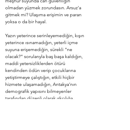
meşhur suyunda can güvenliğin 
olmadan yüzmek zorundasın. Arsuz'a 
gitmek mi? Ulaşıma erişimin ve paran 
yoksa o da bir hayal.
Yazın yeterince serinleyemediğin, kışın 
yeterince ısınamadığın, yeterli içme 
suyuna erişemediğin, sürekli "ne 
olacak?" sorularıyla baş başa kaldığın, 
maddi yetersizliklerden ötürü 
kendinden ödün verip çocuklarına 
yetiştirmeye çalıştığın, etkili hiçbir 
hizmete ulaşamadığın, Antakya'nın 
demografik yapısını bilmeyenler 
tarafından düzenli olarak ırkçılığa 
uğradığın, seçim zamanları Antakya 
dışındaki herkes tarafından ne yaparsak 
yapalım eleştirilere maruz kaldığın ve 
kimsenin hiçbir şey yapmadığı, yalnızca 