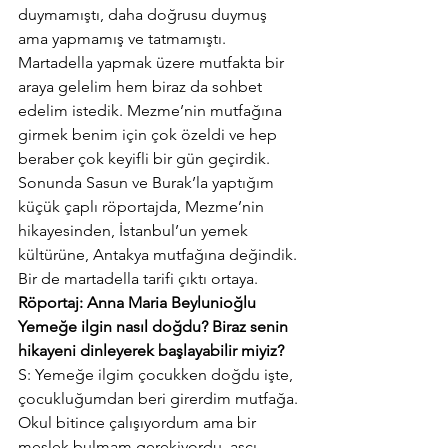
duymamıştı, daha doğrusu duymuş 
ama yapmamış ve tatmamıştı. 
Martadella yapmak üzere mutfakta bir 
araya gelelim hem biraz da sohbet 
edelim istedik. Mezme’nin mutfağına 
girmek benim için çok özeldi ve hep 
beraber çok keyifli bir gün geçirdik. 
Sonunda Sasun ve Burak’la yaptığım 
küçük çaplı röportajda, Mezme’nin 
hikayesinden, İstanbul’un yemek 
kültürüne, Antakya mutfağına değindik. 
Bir de martadella tarifi çıktı ortaya.
Röportaj: Anna Maria Beylunioğlu
Yemeğe ilgin nasıl doğdu? Biraz senin 
hikayeni dinleyerek başlayabilir miyiz?
S: Yemeğe ilgim çocukken doğdu işte, 
çocukluğumdan beri girerdim mutfağa. 
Okul bitince çalışıyordum ama bir 
meslek bulmam gerekiyordu, aşçı 