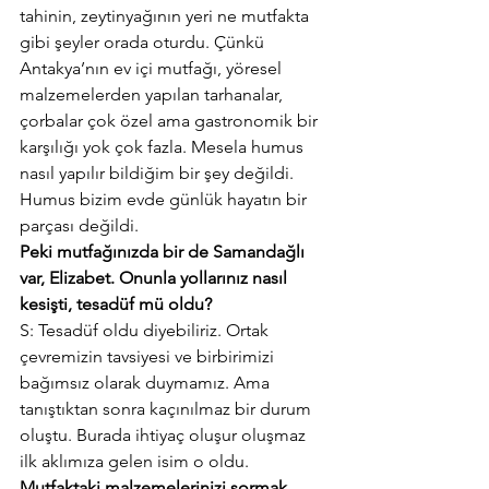
tahinin, zeytinyağının yeri ne mutfakta 
gibi şeyler orada oturdu. Çünkü 
Antakya’nın ev içi mutfağı, yöresel 
malzemelerden yapılan tarhanalar, 
çorbalar çok özel ama gastronomik bir 
karşılığı yok çok fazla. Mesela humus 
nasıl yapılır bildiğim bir şey değildi. 
Humus bizim evde günlük hayatın bir 
parçası değildi.
Peki mutfağınızda bir de Samandağlı 
var, Elizabet. Onunla yollarınız nasıl 
kesişti, tesadüf mü oldu?
S: Tesadüf oldu diyebiliriz. Ortak 
çevremizin tavsiyesi ve birbirimizi 
bağımsız olarak duymamız. Ama 
tanıştıktan sonra kaçınılmaz bir durum 
oluştu. Burada ihtiyaç oluşur oluşmaz 
ilk aklımıza gelen isim o oldu.
Mutfaktaki malzemelerinizi sormak 