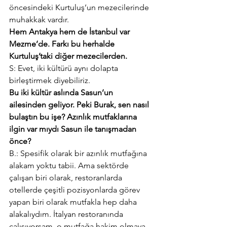
öncesindeki Kurtuluş’un mezecilerinde 
muhakkak vardır.
Hem Antakya hem de İstanbul var 
Mezme’de. Farkı bu herhalde 
Kurtuluş’taki diğer mezecilerden.
S: Evet, iki kültürü aynı dolapta 
birleştirmek diyebiliriz.
Bu iki kültür aslında Sasun’un 
ailesinden geliyor. Peki Burak, sen nasıl 
bulaştın bu işe? Azınlık mutfaklarına 
ilgin var mıydı Sasun ile tanışmadan 
önce?
B.: Spesifik olarak bir azınlık mutfağına 
alakam yoktu tabii. Ama sektörde 
çalışan biri olarak, restoranlarda 
otellerde çeşitli pozisyonlarda görev 
yapan biri olarak mutfakla hep daha 
alakalıydım. İtalyan restoranında 
çalışıyorsam, o mutfağa hakim olmaya 