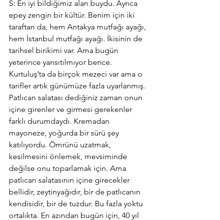
S: En iyi bildiğimiz alan buydu. Ayrıca 
epey zengin bir kültür. Benim için iki 
taraftan da, hem Antakya mutfağı ayağı, 
hem İstanbul mutfağı ayağı. İkisinin de 
tarihsel birikimi var. Ama bugün 
yeterince yansıtılmıyor bence. 
Kurtuluş’ta da birçok mezeci var ama o 
tarifler artık günümüze fazla uyarlanmış. 
Patlıcan salatası dediğiniz zaman onun 
içine girenler ve girmesi gerekenler 
farklı durumdaydı. Kremadan 
mayoneze, yoğurda bir sürü şey 
katılıyordu. Ömrünü uzatmak, 
kesilmesini önlemek, mevsiminde 
değilse onu toparlamak için. Ama 
patlıcan salatasının içine girecekler 
bellidir, zeytinyağıdır, bir de patlıcanın 
kendisidir, bir de tuzdur. Bu fazla yoktu 
ortalıkta. En azından bugün için, 40 yıl 