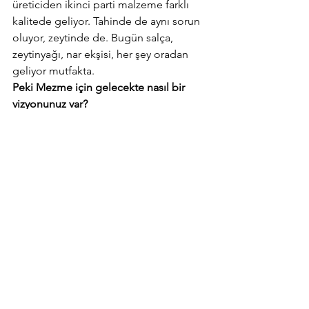
üreticiden ikinci parti malzeme farklı 
kalitede geliyor. Tahinde de aynı sorun 
oluyor, zeytinde de. Bugün salça, 
zeytinyağı, nar ekşisi, her şey oradan 
geliyor mutfakta.
Peki Mezme için gelecekte nasıl bir 
vizyonunuz var?
B: Standardımızı ve kaliteyi bozmadan 
eski İstanbul ve Antakya mutfaklarından 
ürünleri sunabilme iddiamızı 
sürdürmek.        
Martadella        