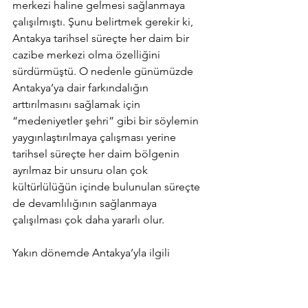
merkezi haline gelmesi sağlanmaya 
çalışılmıştı. Şunu belirtmek gerekir ki, 
Antakya tarihsel süreçte her daim bir 
cazibe merkezi olma özelliğini 
sürdürmüştü. O nedenle günümüzde 
Antakya’ya dair farkındalığın 
arttırılmasını sağlamak için 
“medeniyetler şehri” gibi bir söylemin 
yaygınlaştırılmaya çalışması yerine 
tarihsel süreçte her daim bölgenin 
ayrılmaz bir unsuru olan çok 
kültürlülüğün içinde bulunulan süreçte 
de devamlılığının sağlanmaya 
çalışılması çok daha yararlı olur.  
Yakın dönemde Antakya’yla ilgili 
yaşanan tartışmalarda biri ‘Antakya’ 
adının kullanımına dair olmuştur. 2000’li 
yılların başından itibaren, resmi iş ve 