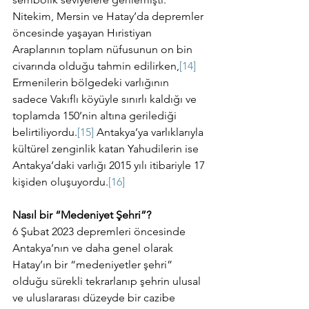
Nitekim, Mersin ve Hatay’da depremler 
öncesinde yaşayan Hıristiyan 
Araplarının toplam nüfusunun on bin 
civarında olduğu tahmin edilirken,
[14]
Ermenilerin bölgedeki varlığının 
sadece Vakıflı köyüyle sınırlı kaldığı ve 
toplamda 150’nin altına gerilediği 
belirtiliyordu.
[15]
 Antakya’ya varlıklarıyla 
kültürel zenginlik katan Yahudilerin ise 
Antakya’daki varlığı 2015 yılı itibariyle 17 
kişiden oluşuyordu.
[16]
Nasıl bir “Medeniyet Şehri”?
6 Şubat 2023 depremleri öncesinde 
Antakya’nın ve daha genel olarak 
Hatay’ın bir “medeniyetler şehri” 
olduğu sürekli tekrarlanıp şehrin ulusal 
ve uluslararası düzeyde bir cazibe 