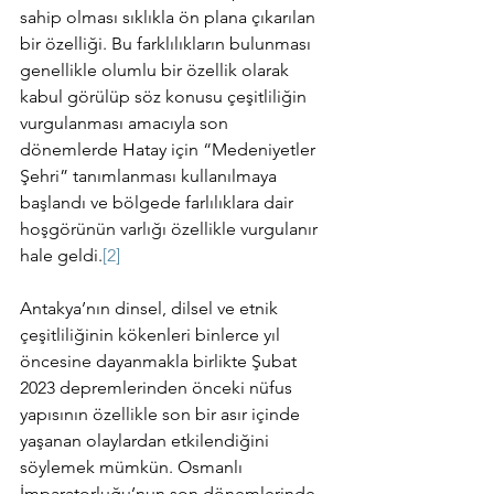
sahip olması sıklıkla ön plana çıkarılan 
bir özelliği. Bu farklılıkların bulunması 
genellikle olumlu bir özellik olarak 
kabul görülüp söz konusu çeşitliliğin 
vurgulanması amacıyla son 
dönemlerde Hatay için “Medeniyetler 
Şehri” tanımlanması kullanılmaya 
başlandı ve bölgede farlılıklara dair 
hoşgörünün varlığı özellikle vurgulanır 
hale geldi.
[2]
Antakya’nın dinsel, dilsel ve etnik 
çeşitliliğinin kökenleri binlerce yıl 
öncesine dayanmakla birlikte Şubat 
2023 depremlerinden önceki nüfus 
yapısının özellikle son bir asır içinde 
yaşanan olaylardan etkilendiğini 
söylemek mümkün. Osmanlı 
İmparatorluğu’nun son dönemlerinde 