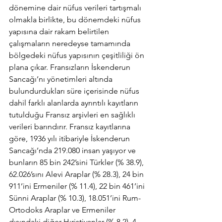
dönemine dair nüfus verileri tartışmalı 
olmakla birlikte, bu dönemdeki nüfus 
yapısına dair rakam belirtilen 
çalışmaların neredeyse tamamında 
bölgedeki nüfus yapısının çeşitliliği ön 
plana çıkar. Fransızların İskenderun 
Sancağı’nı yönetimleri altında 
bulundurdukları süre içerisinde nüfus 
dahil farklı alanlarda ayrıntılı kayıtların 
tutulduğu Fransız arşivleri en sağlıklı 
verileri barındırır. Fransız kayıtlarına 
göre, 1936 yılı itibariyle İskenderun 
Sancağı’nda 219.080 insan yaşıyor ve 
bunların 85 bin 242’sini Türkler (% 38.9), 
62.026’sını Alevi Araplar (% 28.3), 24 bin 
911’ini Ermeniler (% 11.4), 22 bin 461’ini 
Sünni Araplar (% 10.3), 18.051’ini Rum-
Ortodoks Araplar ve Ermeniler 
dışındaki diğer Hıristiyanlar (% 8.2), 4 