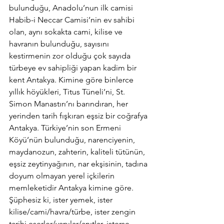
bulunduğu, Anadolu’nun ilk camisi 
Habib-i Neccar Camisi’nin ev sahibi 
olan, aynı sokakta cami, kilise ve 
havranın bulunduğu, sayısını 
kestirmenin zor olduğu çok sayıda 
türbeye ev sahipliği yapan kadim bir 
kent Antakya. Kimine göre binlerce 
yıllık höyükleri, Titus Tüneli’ni, St. 
Simon Manastırı’nı barındıran, her 
yerinden tarih fışkıran eşsiz bir coğrafya 
Antakya. Türkiye’nin son Ermeni 
Köyü’nün bulunduğu, narenciyenin, 
maydanozun, zahterin, kaliteli tütünün, 
eşsiz zeytinyağının, nar ekşisinin, tadına 
doyum olmayan yerel içkilerin 
memleketidir Antakya kimine göre. 
Şüphesiz ki, ister yemek, ister 
kilise/cami/havra/türbe, ister zengin 
tarihi eserler/yapılar/anıtlar, isterse 