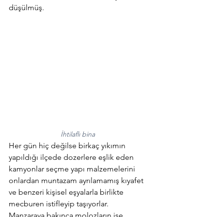
düşülmüş. 
İhtilaflı bina
Her gün hiç değilse birkaç yıkımın 
yapıldığı ilçede dozerlere eşlik eden 
kamyonlar seçme yapı malzemelerini 
onlardan muntazam ayrılamamış kıyafet 
ve benzeri kişisel eşyalarla birlikte 
mecburen istifleyip taşıyorlar. 
Manzaraya bakınca molozların ise 