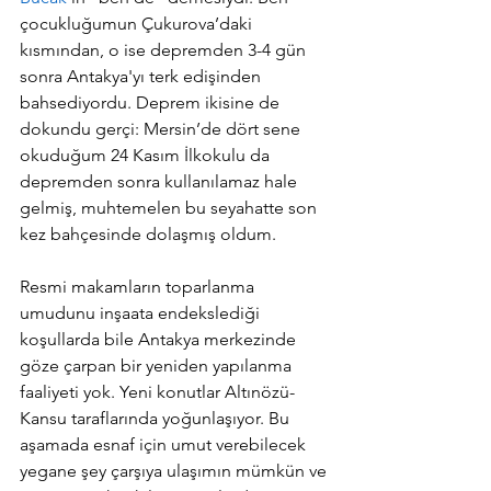
çocukluğumun Çukurova’daki 
kısmından, o ise depremden 3-4 gün 
sonra Antakya'yı terk edişinden 
bahsediyordu. Deprem ikisine de 
dokundu gerçi: Mersin’de dört sene 
okuduğum 24 Kasım İlkokulu da 
depremden sonra kullanılamaz hale 
gelmiş, muhtemelen bu seyahatte son 
kez bahçesinde dolaşmış oldum.
Resmi makamların toparlanma 
umudunu inşaata endekslediği 
koşullarda bile Antakya merkezinde 
göze çarpan bir yeniden yapılanma 
faaliyeti yok. Yeni konutlar Altınözü-
Kansu taraflarında yoğunlaşıyor. Bu 
aşamada esnaf için umut verebilecek 
yegane şey çarşıya ulaşımın mümkün ve 