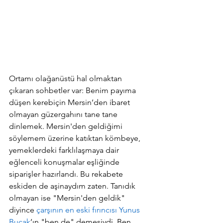
Ortamı olağanüstü hal olmaktan 
çıkaran sohbetler var: Benim payıma 
düşen kerebiçin Mersin’den ibaret 
olmayan güzergahını tane tane 
dinlemek. Mersin'den geldiğimi 
söylemem üzerine katıktan kömbeye, 
yemeklerdeki farklılaşmaya dair 
eğlenceli konuşmalar eşliğinde 
siparişler hazırlandı. Bu rekabete 
eskiden de aşinaydım zaten. Tanıdık 
olmayan ise "Mersin'den geldik" 
diyince 
çarşının en eski fırıncısı Yunus 
Bucak
’ın "ben de" demesiydi. Ben 