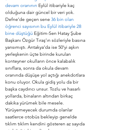
devam oranının
 Eylül itibariyle kaç 
olduğuna dair güncel bir veri yok. 
Defne’de geçen sene 
36 bin olan 
öğrenci sayısının bu Eylül itibariyle 28 
bine düştüğü
 Eğitim-Sen Hatay Şube 
Başkanı Özgür Tıraş’ın sözleriyle basına 
yansımıştı. Antakya’da ise 50’yi aşkın 
yerleşkenin üçte birinde kurulan 
konteyner okulların önce kalabalık 
sınıflara, sonra da okula devam 
oranında düşüşe yol açtığı anekdotlara 
konu oluyor. Okula gidiş yolu da bir 
başka caydırıcı unsur. Tozlu ve hasarlı 
yollarda, binaların altından birkaç 
dakika yürümek bile mesele. 
Yürüyemeyecek durumda olanlar 
saatlerce otobüs bekleyip genelde 
tıklım tıklım kendini gösteren az sayıda 