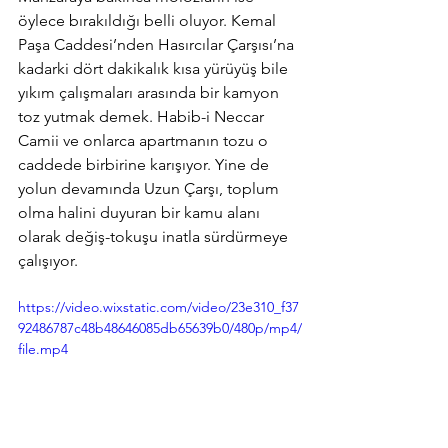
öylece bırakıldığı belli oluyor. Kemal 
Paşa Caddesi’nden Hasırcılar Çarşısı’na 
kadarki dört dakikalık kısa yürüyüş bile 
yıkım çalışmaları arasında bir kamyon 
toz yutmak demek. Habib-i Neccar 
Camii ve onlarca apartmanın tozu o 
caddede birbirine karışıyor. Yine de 
yolun devamında Uzun Çarşı, toplum 
olma halini duyuran bir kamu alanı 
olarak değiş-tokuşu inatla sürdürmeye 
çalışıyor.
https://video.wixstatic.com/video/23e310_f37
92486787c48b48646085db65639b0/480p/mp4/
file.mp4