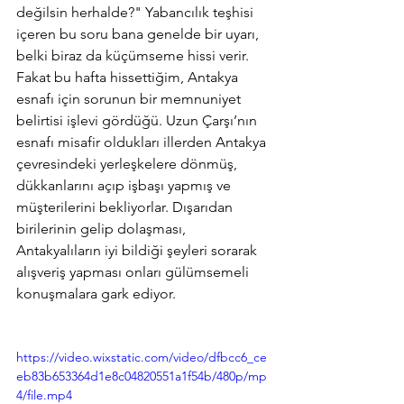
değilsin herhalde?" Yabancılık teşhisi 
içeren bu soru bana genelde bir uyarı, 
belki biraz da küçümseme hissi verir. 
Fakat bu hafta hissettiğim, Antakya 
esnafı için sorunun bir memnuniyet 
belirtisi işlevi gördüğü. Uzun Çarşı’nın 
esnafı misafir oldukları illerden Antakya 
çevresindeki yerleşkelere dönmüş, 
dükkanlarını açıp işbaşı yapmış ve 
müşterilerini bekliyorlar. Dışarıdan 
birilerinin gelip dolaşması, 
Antakyalıların iyi bildiği şeyleri sorarak 
alışveriş yapması onları gülümsemeli 
konuşmalara gark ediyor.
https://video.wixstatic.com/video/dfbcc6_ce
eb83b653364d1e8c04820551a1f54b/480p/mp
4/file.mp4