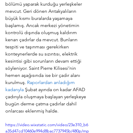
bölümü yaparak kurduğu yerleşkeler 
mevcut. Geri dönen Antakyalıların 
büyük kısmı buralarda yaşamaya 
başlamış. Ancak merkezi yönetimin 
kontrolü dışında oluşmuş kaldırım 
kenarı çadırlar da mevcut. Bunların 
tespiti ve taşınması gerekirken 
konteynerlerde su sızıntısı, elektrik 
kesintisi gibi sorunların devam ettiği 
söyleniyor. Saint Pierre Kilisesi’nin 
hemen aşağısında ise bir çadır alanı 
kurulmuş. 
Raporlardan anladığım 
kadarıyla
 Şubat ayında on kadar AFAD 
çadırıyla oluşmaya başlayan yerleşkeye 
bugün derme çatma çadırlar dahil 
onlarcası eklenmiş halde.
https://video.wixstatic.com/video/23e310_b6
a35d47cd10460e994d8bac7737945b/480p/mp