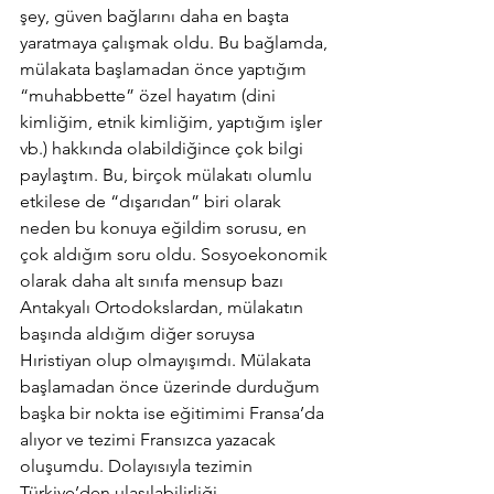
şey, güven bağlarını daha en başta 
yaratmaya çalışmak oldu. Bu bağlamda, 
mülakata başlamadan önce yaptığım 
“muhabbette” özel hayatım (dini 
kimliğim, etnik kimliğim, yaptığım işler 
vb.) hakkında olabildiğince çok bilgi 
paylaştım. Bu, birçok mülakatı olumlu 
etkilese de “dışarıdan” biri olarak 
neden bu konuya eğildim sorusu, en 
çok aldığım soru oldu. Sosyoekonomik 
olarak daha alt sınıfa mensup bazı 
Antakyalı Ortodokslardan, mülakatın 
başında aldığım diğer soruysa 
Hıristiyan olup olmayışımdı. Mülakata 
başlamadan önce üzerinde durduğum 
başka bir nokta ise eğitimimi Fransa’da 
alıyor ve tezimi Fransızca yazacak 
oluşumdu. Dolayısıyla tezimin 
Türkiye’den ulaşılabilirliği 