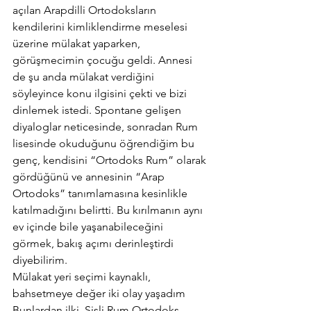
açılan Arapdilli Ortodoksların 
kendilerini kimliklendirme meselesi 
üzerine mülakat yaparken, 
görüşmecimin çocuğu geldi. Annesi 
de şu anda mülakat verdiğini 
söyleyince konu ilgisini çekti ve bizi 
dinlemek istedi. Spontane gelişen 
diyaloglar neticesinde, sonradan Rum 
lisesinde okuduğunu öğrendiğim bu 
genç, kendisini “Ortodoks Rum” olarak 
gördüğünü ve annesinin “Arap 
Ortodoks” tanımlamasına kesinlikle 
katılmadığını belirtti. Bu kırılmanın aynı 
ev içinde bile yaşanabileceğini 
görmek, bakış açımı derinleştirdi 
diyebilirim.
Mülakat yeri seçimi kaynaklı, 
bahsetmeye değer iki olay yaşadım 
Bunlardan ilki, Şişli Rum Ortodoks 