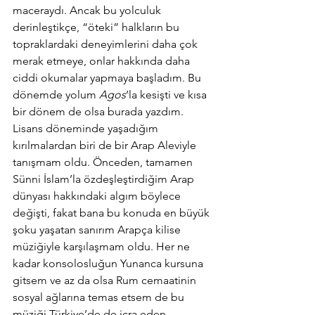
maceraydı. Ancak bu yolculuk 
derinleştikçe, “öteki” halkların bu 
topraklardaki deneyimlerini daha çok 
merak etmeye, onlar hakkında daha 
ciddi okumalar yapmaya başladım. Bu 
dönemde yolum 
Agos
’la kesişti ve kısa 
bir dönem de olsa burada yazdım.
Lisans döneminde yaşadığım 
kırılmalardan biri de bir Arap Aleviyle 
tanışmam oldu. Önceden, tamamen 
Sünni İslam’la özdeşleştirdiğim Arap 
dünyası hakkındaki algım böylece 
değişti, fakat bana bu konuda en büyük 
şoku yaşatan sanırım Arapça kilise 
müziğiyle karşılaşmam oldu. Her ne 
kadar konsolosluğun Yunanca kursuna 
gitsem ve az da olsa Rum cemaatinin 
sosyal ağlarına temas etsem de bu 
müziği Türkiye’de de icra eden 