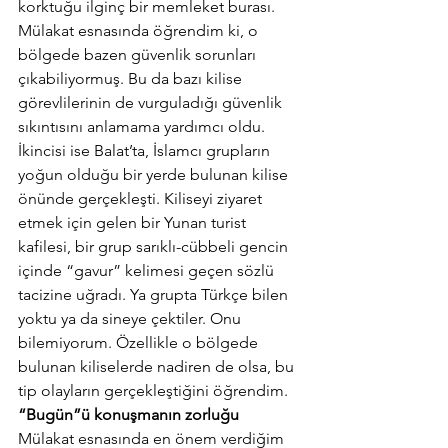
korktuğu ilginç bir memleket burası. 
Mülakat esnasında öğrendim ki, o 
bölgede bazen güvenlik sorunları 
çıkabiliyormuş. Bu da bazı kilise 
görevlilerinin de vurguladığı güvenlik 
sıkıntısını anlamama yardımcı oldu. 
İkincisi ise Balat’ta, İslamcı grupların 
yoğun olduğu bir yerde bulunan kilise 
önünde gerçekleşti. Kiliseyi ziyaret 
etmek için gelen bir Yunan turist 
kafilesi, bir grup sarıklı-cübbeli gencin 
içinde “gavur” kelimesi geçen sözlü 
tacizine uğradı. Ya grupta Türkçe bilen 
yoktu ya da sineye çektiler. Onu 
bilemiyorum. Özellikle o bölgede 
bulunan kiliselerde nadiren de olsa, bu 
tip olayların gerçekleştiğini öğrendim.
“Bugün”ü konuşmanın zorluğu
Mülakat esnasında en önem verdiğim 