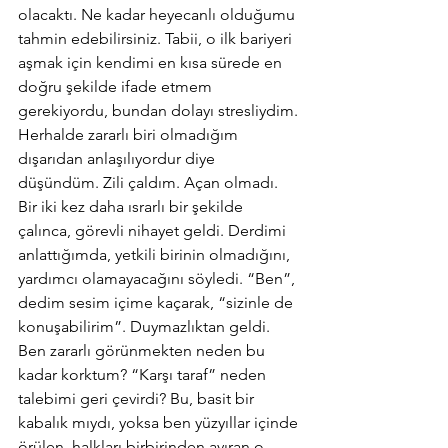
olacaktı. Ne kadar heyecanlı olduğumu 
tahmin edebilirsiniz. Tabii, o ilk bariyeri 
aşmak için kendimi en kısa sürede en 
doğru şekilde ifade etmem 
gerekiyordu, bundan dolayı stresliydim. 
Herhalde zararlı biri olmadığım 
dışarıdan anlaşılıyordur diye 
düşündüm. Zili çaldım. Açan olmadı. 
Bir iki kez daha ısrarlı bir şekilde 
çalınca, görevli nihayet geldi. Derdimi 
anlattığımda, yetkili birinin olmadığını, 
yardımcı olamayacağını söyledi. “Ben”, 
dedim sesim içime kaçarak, “sizinle de 
konuşabilirim”. Duymazlıktan geldi. 
Ben zararlı görünmekten neden bu 
kadar korktum? “Karşı taraf” neden 
talebimi geri çevirdi? Bu, basit bir 
kabalık mıydı, yoksa ben yüzyıllar içinde 
örülen, halkları birbirinden ayıran o 