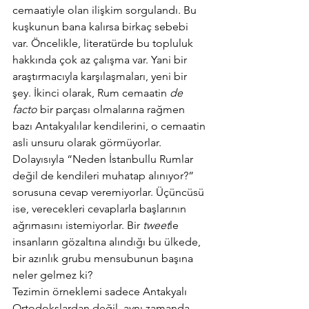
cemaatiyle olan ilişkim sorgulandı. Bu 
kuşkunun bana kalırsa birkaç sebebi 
var. Öncelikle, literatürde bu topluluk 
hakkında çok az çalışma var. Yani bir 
araştırmacıyla karşılaşmaları, yeni bir 
şey. İkinci olarak, Rum cemaatin 
de 
facto
 bir parçası olmalarına rağmen 
bazı Antakyalılar kendilerini, o cemaatin 
asli unsuru olarak görmüyorlar. 
Dolayısıyla “Neden İstanbullu Rumlar 
değil de kendileri muhatap alınıyor?” 
sorusuna cevap veremiyorlar. Üçüncüsü 
ise, verecekleri cevaplarla başlarının 
ağrımasını istemiyorlar. Bir 
tweet
le 
insanların gözaltına alındığı bu ülkede, 
bir azınlık grubu mensubunun başına 
neler gelmez ki?
Tezimin örneklemi sadece Antakyalı 
Ortodokslardan değil, aynı zamanda 