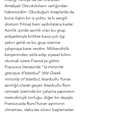
Antakyalı Ortodoksların varlığından 
habersizdim. Okuduğum kitaplarda da 
buna ilişkin bir iz yoktu, ta ki sevgili 
dostum Yılmaz beni aydınlatana kadar. 
Azınlık içinde azınlık olan bu grup, 
aidiyetleriyle birlikte bana çok ilgi 
çekici geldi ve bu grup üzerine 
çalışmaya karar verdim. Mühendislik 
kariyerimden istifa edip siyaset bilimi 
okumak üzere Fransa’ya gittim. 
Fransızca literatürde “
la minorité 
grecque d’Istanbul
” (
the Greek 
minority of Istanbul
, İstanbullu Yunan 
azınlığı) olarak geçen İstanbullu Rum 
cemaati üzerinde bir çalışma yapmanın 
metodolojik zorluğu, diğer bir deyişle 
Fransızcada Rum/Yunan ayrımının 
olmaması, daha tez süreci başlamadan 