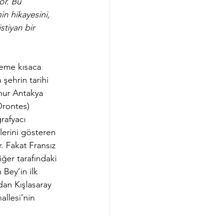
or. Bu 
n hikayesini, 
stiyan bir 
neme kısaca 
şehrin tarihi 
hur Antakya 
Orontes) 
rafyacı 
lerini gösteren 
. Fakat Fransız 
iğer tarafındaki 
Bey’in ilk 
dan Kışlasaray 
allesi’nin 