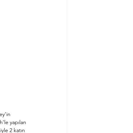
ey’in 
h’le yapılan 
yle 2 katın 