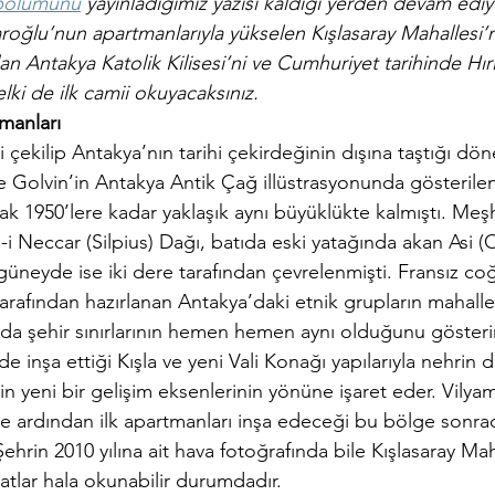
 bölümünü
 yayınladığımız yazısı kaldığı yerden devam ediy
oğlu’nun apartmanlarıyla yükselen Kışlasaray Mahallesi’ni
ılan Antakya Katolik Kilisesi’ni ve Cumhuriyet tarihinde Hıri
elki de ilk camii okuyacaksınız.
manları
 çekilip Antakya’nın tarihi çekirdeğinin dışına taştığı dö
Golvin’in Antakya Antik Çağ illüstrasyonunda gösterilen 
ak 1950’lere kadar yaklaşık aynı büyüklükte kalmıştı. Meş
i Neccar (Silpius) Dağı, batıda eski yatağında akan Asi (
güneyde ise iki dere tarafından çevrelenmişti. Fransız coğ
rafından hazırlanan Antakya’daki etnik grupların mahalle
ında şehir sınırlarının hemen hemen aynı olduğunu gösterir
 inşa ettiği Kışla ve yeni Vali Konağı yapılarıyla nehrin d
 yeni bir gelişim eksenlerinin yönüne işaret eder. Vilyam 
ve ardından ilk apartmanları inşa edeceği bu bölge sonra
Şehrin 2010 yılına ait hava fotoğrafında bile Kışlasaray Mah
hatlar hala okunabilir durumdadır.        