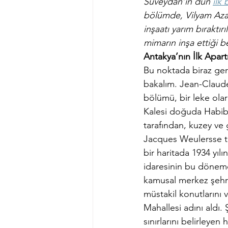
Süveydan’ın dün 
ilk
bölümde, Vilyam Azar
inşaatı yarım bıraktır
mimarın inşa ettiği b
Antakya’nın İlk Apart
Bu noktada biraz geri
bakalım. Jean-Claude 
bölümü, bir leke olar
Kalesi doğuda Habib-
tarafından, kuzey ve 
Jacques Weulersse ta
bir haritada 1934 yıl
idaresinin bu dönemde
kamusal merkez şehrin
müstakil konutlarını 
Mahallesi adını aldı. 
sınırlarını belirleyen 