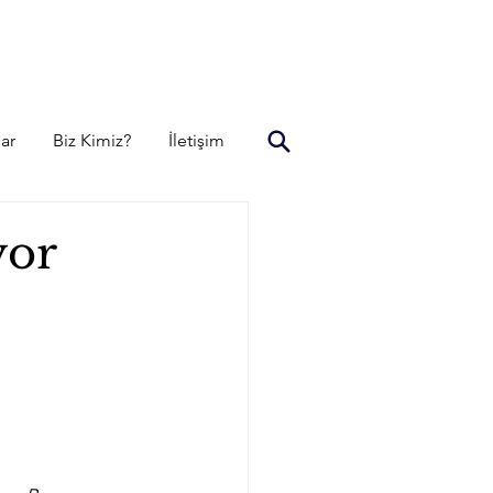
lar
Biz Kimiz?
İletişim
yor