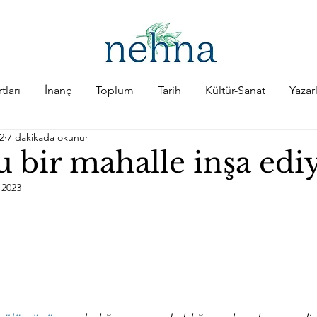
tları
İnanç
Toplum
Tarih
Kültür-Sanat
Yazar
2
7 dakikada okunur
u bir mahalle inşa edi
 2023