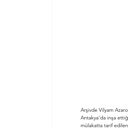
Arşivde Vilyam Azaroğ
Antakya’da inşa ettiği
mülakatta tarif edile