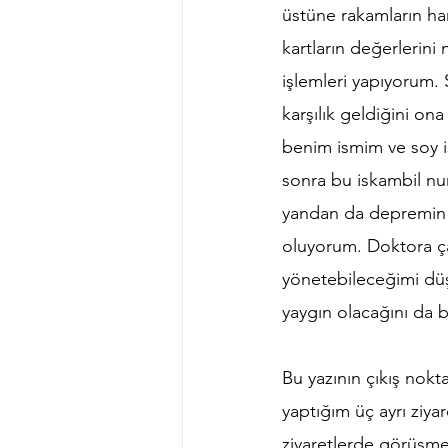
üstüne rakamların han
kartların değerlerini
işlemleri yapıyorum.
karşılık geldiğini on
benim ismim ve soy i
sonra bu iskambil nu
yandan da depremin a
oluyorum. Doktora ça
yönetebileceğimi dü
yaygın olacağını da 
Bu yazının çıkış no
yaptığım üç ayrı ziya
ziyaretlerde görüşme