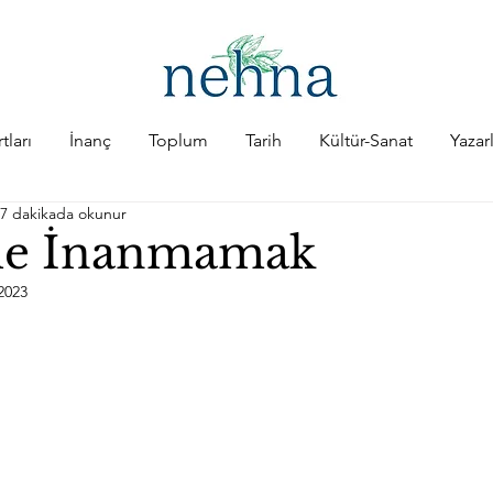
tları
İnanç
Toplum
Tarih
Kültür-Sanat
Yazar
7 dakikada okunur
e İnanmamak
2023