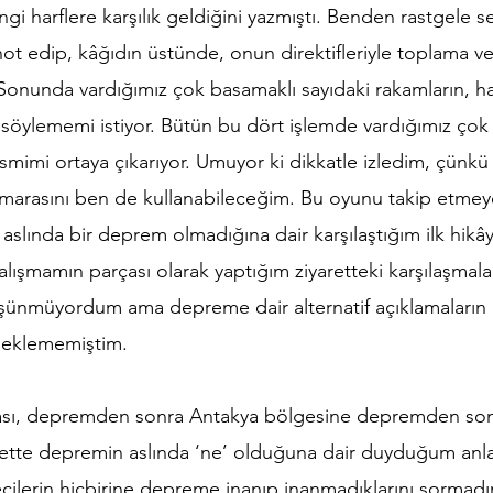
gi harflere karşılık geldiğini yazmıştı. Benden rastgele s
 not edip, kâğıdın üstünde, onun direktifleriyle toplama 
 Sonunda vardığımız çok basamaklı sayıdaki rakamların, ha
a söylememi istiyor. Bütün bu dört işlemde vardığımız çok 
smimi ortaya çıkarıyor. Umuyor ki dikkatle izledim, çünk
marasını ben de kullanabileceğim. Bu oyunu takip etmeye 
slında bir deprem olmadığına dair karşılaştığım ilk hikây
lışmamın parçası olarak yaptığım ziyaretteki karşılaşmal
şünmüyordum ama depreme dair alternatif açıklamaların 
beklememiştim.
ktası, depremden sonra Antakya bölgesine depremden s
rette depremin aslında ‘ne’ olduğuna dair duyduğum anlat
cilerin hiçbirine depreme inanıp inanmadıklarını sormad