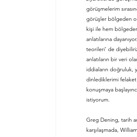
görüşmelerim sırasın
görüşler bölgeden o
kişi ile hem bölgede
anlatılarına dayanıyo
teorileri’ de diyebili
anlatıların bir veri o
iddiaların doğruluk, y
dinlediklerimi felake
konuşmaya başlayınca
istiyorum.
Greg Dening, tarih anl
karşılaşmada, Willia