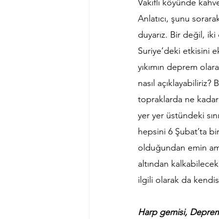
Vakıflı köyünde kahve
Anlatıcı, şunu sorar
duyarız. Bir değil, ik
Suriye’deki etkisini 
yıkımın deprem olar
nasıl açıklayabilir
topraklarda ne kadar 
yer yer üstündeki sını
hepsini 6 Şubat’ta bi
olduğundan emin ama
altından kalkabilecek
ilgili olarak da kendi
Harp gemisi, Deprem