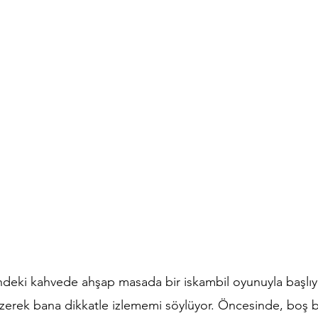
şindeki kahvede ahşap masada bir iskambil oyunuyla başlı
dizerek bana dikkatle izlememi söylüyor. Öncesinde, boş b