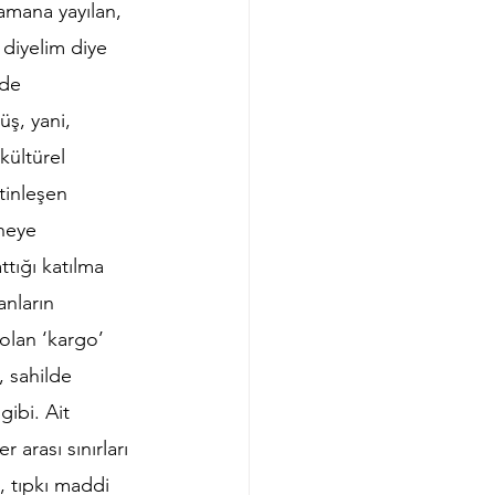
amana yayılan, 
diyelim diye 
rde 
ş, yani, 
kültürel 
inleşen 
neye 
tığı katılma 
anların 
olan ‘kargo’ 
 sahilde 
gibi. Ait 
arası sınırları 
, tıpkı maddi 