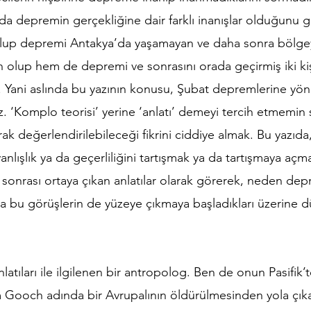
da depremin gerçekliğine dair farklı inanışlar olduğunu 
lup depremi Antakya’da yaşamayan ve daha sonra bölgey
n olup hem de depremi ve sonrasını orada geçirmiş iki kiş
r. Yani aslında bu yazının konusu, Şubat depremlerine yön
riz. ‘Komplo teorisi’ yerine ‘anlatı’ demeyi tercih etmemin
larak değerlendirilebileceği fikrini ciddiye almak. Bu yazıd
anlışlık ya da geçerliliğini tartışmak ya da tartışmaya açm
t sonrası ortaya çıkan anlatılar olarak görerek, neden d
 bu görüşlerin de yüzeye çıkmaya başladıkları üzerine 
atıları ile ilgilenen bir antropolog. Ben de onun Pasifik’te
m Gooch adında bir Avrupalının öldürülmesinden yola çık