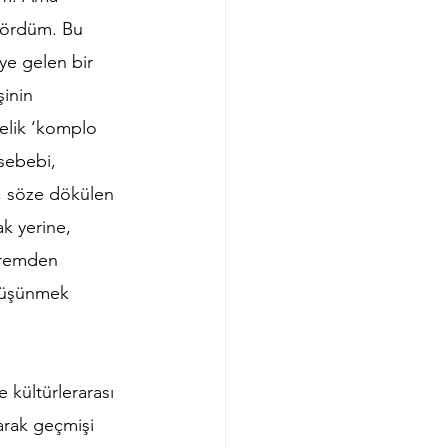
gördüm. Bu 
e gelen bir 
inin 
elik ‘komplo 
 sebebi, 
a, söze dökülen 
ak yerine, 
epremden 
düşünmek 
 kültürlerarası 
arak geçmişi 