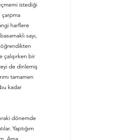
eçmemi istediği 
ve çarpma 
ngi harflere 
basamaklı sayı, 
ü öğrendikten 
çalışırken bir 
eyi de dinlemiş 
arımı tamamen 
bu kadar 
onraki dönemde 
ılar. Yaptığım 
ım. Ama 