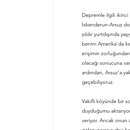
Depremle ilgili ikinc
İskenderun-Arsuz do
yıldır yurtdışında ya
benim Amerika’da ka
erişimin zorluğunda
olacağı sonucuna varı
ardından, Arsuz’a ya
geçebiliyoruz.
Vakıflı köyünde bir 
duyduğumu aktarıyor
veriyor. Ancak onun a