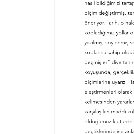
nasıl bildiğimizi tart
biçim değiştirmiş, t
öneriyor. Tarih, o ha
kodladığımız yollar 
yazılmış, söylenmiş v
kodlarına sahip oldu
geçmişler” diye tanı
koyuşunda, gerçeklik 
biçimlerine uyarız.  T
eleştirmenleri olarak
kelimesinden yararlan
karşılaşılan maddi kül
olduğumuz kültürde ne
geçtiklerinde ise anl