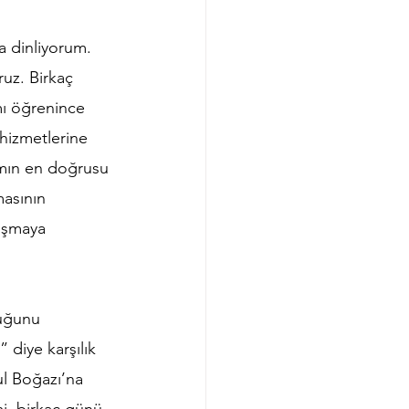
a dinliyorum. 
uz. Birkaç 
mı öğrenince 
hizmetlerine 
mın en doğrusu 
masının 
uşmaya 
uğunu 
diye karşılık 
ul Boğazı’na 