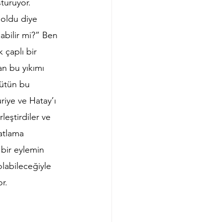
turuyor. 
oldu diye 
labilir mi?” Ben 
 çaplı bir 
n bu yıkımı 
ütün bu 
riye ve Hatay’ı 
leştirdiler ve 
atlama 
bir eylemin 
labileceğiyle 
r. 