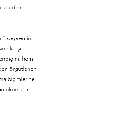
icat eden 
er,” depremin 
ine karşı 
lendiğini, hem 
den örgütlenen 
lma biçimlerine 
arı okumanın 