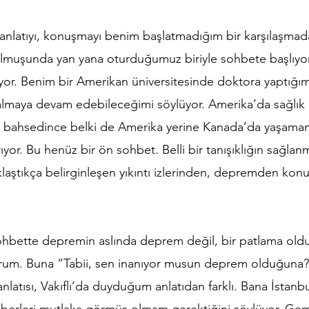
i anlatıyı, konuşmayı benim başlatmadığım bir karşılaşmad
lmuşunda yan yana oturduğumuz biriyle sohbete başlıyor
şıyor. Benim bir Amerikan üniversitesinde doktora yaptığı
lmaya devam edebileceğimi söylüyor. Amerika’da sağlık 
n bahsedince belki de Amerika yerine Kanada’da yaşama
yor. Bu henüz bir ön sohbet. Belli bir tanışıklığın sağlan
klaştıkça belirginleşen yıkıntı izlerinden, depremden kon
sohbette depremin aslında deprem değil, bir patlama old
um. Buna “Tabii, sen inanıyor musun deprem olduğuna?” 
nlatısı, Vakıflı’da duyduğum anlatıdan farklı. Bana İstanb