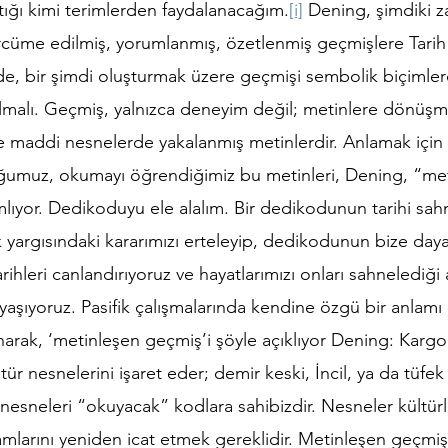
ıştığı kimi terimlerden faydalanacağım.
[i]
 Dening, şimdiki z
ercüme edilmiş, yorumlanmış, özetlenmiş geçmişlere Tarih 
lde, bir şimdi oluşturmak üzere geçmişi sembolik biçimle
olmalı. Geçmiş, yalnızca deneyim değil; metinlere dönüşmü
e maddi nesnelerde yakalanmış metinlerdir. Anlamak için 
ğumuz, okumayı öğrendiğimiz bu metinleri, Dening, “met
mlıyor. Dedikoduyu ele alalım. Bir dedikodunun tarihi sah
yargısındaki kararımızı erteleyip, dedikodunun bize dayat
arihleri canlandırıyoruz ve hayatlarımızı onları sahnelediği 
 yaşıyoruz. Pasifik çalışmalarında kendine özgü bir anlamı 
arak, ‘metinleşen geçmiş’i şöyle açıklıyor Dening: Kargo,
tür nesnelerini işaret eder; demir keski, İncil, ya da tüfek 
sneleri “okuyacak” kodlara sahibizdir. Nesneler kültürler 
amlarını yeniden icat etmek gereklidir. Metinleşen geçmiş