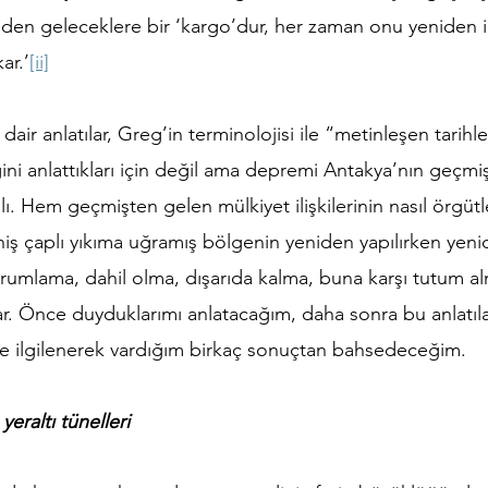
 eden geleceklere bir ‘kargo’dur, her zaman onu yeniden 
ar.’
[ii]
air anlatılar, Greg’in terminolojisi ile “metinleşen tarihl
ni anlattıkları için değil ama depremi Antakya’nın geçmiş
lı. Hem geçmişten gelen mülkiyet ilişkilerinin nasıl örgüt
 çaplı yıkıma uğramış bölgenin yeniden yapılırken yeni
 yorumlama, dahil olma, dışarıda kalma, buna karşı tutum a
rlar. Önce duyduklarımı anlatacağım, daha sonra bu anlatıl
 ile ilgilenerek vardığım birkaç sonuçtan bahsedeceğim.
yeraltı tünelleri