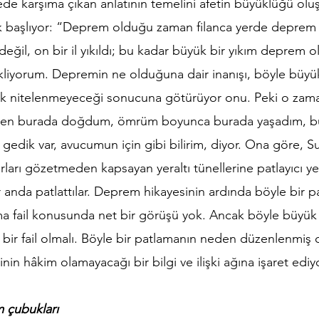
de karşıma çıkan anlatının temelini afetin büyüklüğü oluş
ak başlıyor: “Deprem olduğu zaman filanca yerde deprem 
i değil, on bir il yıkıldı; bu kadar büyük bir yıkım deprem o
ekliyorum. Depremin ne olduğuna dair inanışı, böyle büyük
ak nitelenmeyeceği sonucuna götürüyor onu. Peki o zama
iz? Ben burada doğdum, ömrüm boyunca burada yaşadım, b
gedik var, avucumun için gibi bilirim, diyor. Ona göre, Su
rları gözetmeden kapsayan yeraltı tünellerine patlayıcı yer
r anda patlattılar. Deprem hikayesinin ardında böyle bir p
 fail konusunda net bir görüşü yok. Ancak böyle büyük 
 bir fail olmalı. Böyle bir patlamanın neden düzenlenmiş o
sinin hâkim olamayacağı bir bilgi ve ilişki ağına işaret ediyo
 çubukları