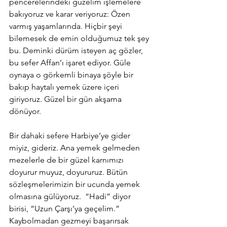
pencerelerindeki güzelim işlemelere 
bakıyoruz ve karar veriyoruz: Özen 
varmış yaşamlarında. Hiçbir şeyi 
bilemesek de emin olduğumuz tek şey 
bu. Deminki dürüm isteyen aç gözler, 
bu sefer Affan’ı işaret ediyor. Güle 
oynaya o görkemli binaya şöyle bir 
bakıp haytalı yemek üzere içeri 
giriyoruz. Güzel bir gün akşama 
dönüyor. 
Bir dahaki sefere Harbiye’ye gider 
miyiz, gideriz. Ana yemek gelmeden 
mezelerle de bir güzel karnımızı 
doyurur muyuz, doyururuz. Bütün 
sözleşmelerimizin bir ucunda yemek 
olmasına gülüyoruz.  “Hadi” diyor 
birisi, “Uzun Çarşı’ya geçelim.” 
Kaybolmadan gezmeyi başarırsak 