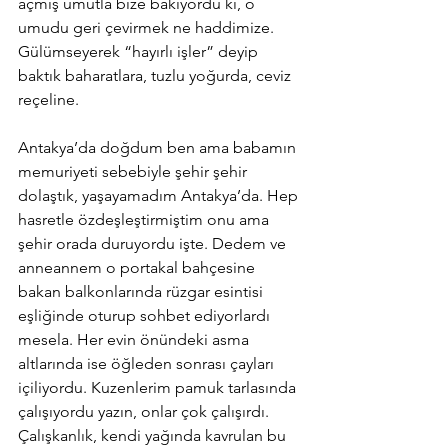
açmış umutla bize bakıyordu ki, o 
umudu geri çevirmek ne haddimize. 
Gülümseyerek “hayırlı işler” deyip 
baktık baharatlara, tuzlu yoğurda, ceviz 
reçeline. 
Antakya’da doğdum ben ama babamın 
memuriyeti sebebiyle şehir şehir 
dolaştık, yaşayamadım Antakya’da. Hep 
hasretle özdeşleştirmiştim onu ama 
şehir orada duruyordu işte. Dedem ve 
anneannem o portakal bahçesine 
bakan balkonlarında rüzgar esintisi 
eşliğinde oturup sohbet ediyorlardı 
mesela. Her evin önündeki asma 
altlarında ise öğleden sonrası çayları 
içiliyordu. Kuzenlerim pamuk tarlasında 
çalışıyordu yazın, onlar çok çalışırdı. 
Çalışkanlık, kendi yağında kavrulan bu 