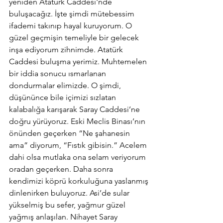
yeniden Atatürk Caddesi'nde 
buluşacağız. İşte şimdi mütebessim 
ifademi takınıp hayal kuruyorum. O 
güzel geçmişin temeliyle bir gelecek 
inşa ediyorum zihnimde. Atatürk 
Caddesi buluşma yerimiz. Muhtemelen 
bir iddia sonucu ısmarlanan 
dondurmalar elimizde. O şimdi, 
düşününce bile içimizi sızlatan 
kalabalığa karışarak Saray Caddesi’ne 
doğru yürüyoruz. Eski Meclis Binası’nın 
önünden geçerken “Ne şahanesin 
ama” diyorum, “Fıstık gibisin.” Acelem 
dahi olsa mutlaka ona selam veriyorum 
oradan geçerken. Daha sonra 
kendimizi köprü korkuluğuna yaslanmış 
dinlenirken buluyoruz. Asi’de sular 
yükselmiş bu sefer, yağmur güzel 
yağmış anlaşılan. Nihayet Saray 