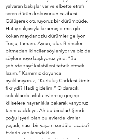
yalvaran bakışlar var ve elbette etrafı 
saran dürüm kokusunun cazibesi. 
Gülüşerek oturuyoruz bir dürümcüde. 
Hatay salçasıyla kızarmış o mis gibi 
kokan maydanozlu dürümler geliyor. 
Turşu, tamam. Ayran, olur. Birinciler 
bitmeden ikinciler söyleniyor ve biz de 
söylenmeye başlıyoruz yine: “Bu 
şehirde zayıf kalabileni tebrik etmek 
lazım.” Karnımız doyunca 
ayaklanıyoruz, “Kurtuluş Caddesi kimin 
fikriydi? Hadi gidelim.” O daracık 
sokaklarda avlulu evlere iç geçirip 
kiliselere hayranlıkla bakarak varıyoruz 
tarihi caddeye. Ah bu binalar! Şimdi 
çoğu işyeri olan bu evlerde kimler 
yaşadı, nasıl bir yaşam sürdüler acaba? 
Evlerin kapılarındaki ve 