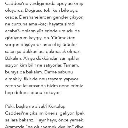
Caddesi’ne vardığımızda epey acıkmış 
oluyoruz. Doğrusu tok iken bile açız 
orada. Dershanelerden gençler çıkıyor, 
ne curcuna ama -kaçı hayatta şimdi 
acaba?- onların yüzlerinde umudu da 
görüyorum kaygıyı da. Yürümekten 
yorgun düşüyoruz ama el işi ürünler 
satan şu dükkanlara bakmasak olmaz. 
Bakalım. Ah şu dükkândan sarı ışıklar 
sızıyor, kim bilir ne satıyorlar. Tamam, 
buraya da bakalım. Defne sabunu 
almak iyi fikir de onu teyzem yapıyor 
zaten ve laf arasında bizim nenelerimiz 
hep defne sabunu kokuyor. 
Peki, başka ne alsak? Kurtuluş 
Caddesi’ne çıkalım önerisi geliyor. İpek 
şallara bakarız. Hayır hayır, önce yemek. 
Aramızda “ne olur yemek yiyelim” diye 