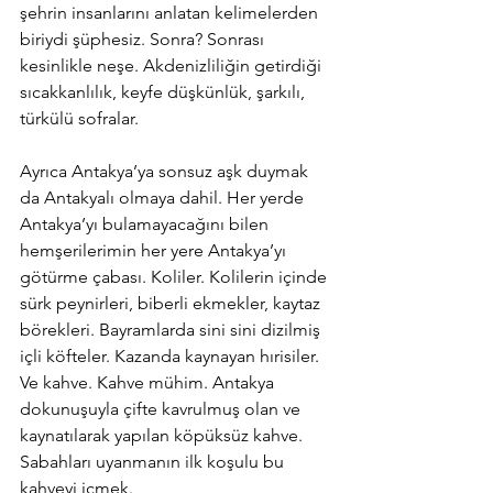
şehrin insanlarını anlatan kelimelerden 
biriydi şüphesiz. Sonra? Sonrası 
kesinlikle neşe. Akdenizliliğin getirdiği 
sıcakkanlılık, keyfe düşkünlük, şarkılı, 
türkülü sofralar. 
Ayrıca Antakya’ya sonsuz aşk duymak 
da Antakyalı olmaya dahil. Her yerde 
Antakya’yı bulamayacağını bilen 
hemşerilerimin her yere Antakya’yı 
götürme çabası. Koliler. Kolilerin içinde 
sürk peynirleri, biberli ekmekler, kaytaz 
börekleri. Bayramlarda sini sini dizilmiş 
içli köfteler. Kazanda kaynayan hırisiler. 
Ve kahve. Kahve mühim. Antakya 
dokunuşuyla çifte kavrulmuş olan ve 
kaynatılarak yapılan köpüksüz kahve. 
Sabahları uyanmanın ilk koşulu bu 
kahveyi içmek. 