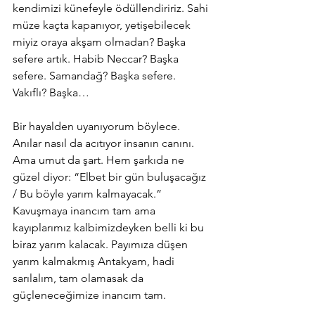
kendimizi künefeyle ödüllendiririz. Sahi 
müze kaçta kapanıyor, yetişebilecek 
miyiz oraya akşam olmadan? Başka 
sefere artık. Habib Neccar? Başka 
sefere. Samandağ? Başka sefere. 
Vakıflı? Başka…
Bir hayalden uyanıyorum böylece. 
Anılar nasıl da acıtıyor insanın canını. 
Ama umut da şart. Hem şarkıda ne 
güzel diyor: “Elbet bir gün buluşacağız 
/ Bu böyle yarım kalmayacak.” 
Kavuşmaya inancım tam ama 
kayıplarımız kalbimizdeyken belli ki bu 
biraz yarım kalacak. Payımıza düşen 
yarım kalmakmış Antakyam, hadi 
sarılalım, tam olamasak da 
güçleneceğimize inancım tam.