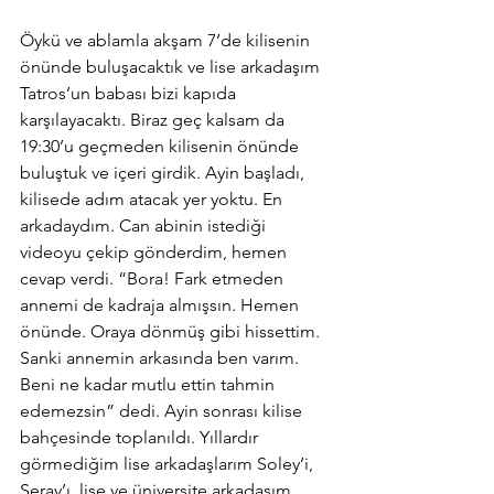
Öykü ve ablamla akşam 7’de kilisenin 
önünde buluşacaktık ve lise arkadaşım 
Tatros’un babası bizi kapıda 
karşılayacaktı. Biraz geç kalsam da 
19:30’u geçmeden kilisenin önünde 
buluştuk ve içeri girdik. Ayin başladı, 
kilisede adım atacak yer yoktu. En 
arkadaydım. Can abinin istediği 
videoyu çekip gönderdim, hemen 
cevap verdi. “Bora! Fark etmeden 
annemi de kadraja almışsın. Hemen 
önünde. Oraya dönmüş gibi hissettim. 
Sanki annemin arkasında ben varım. 
Beni ne kadar mutlu ettin tahmin 
edemezsin” dedi. Ayin sonrası kilise 
bahçesinde toplanıldı. Yıllardır 
görmediğim lise arkadaşlarım Soley’i, 
Seray’ı, lise ve üniversite arkadaşım 