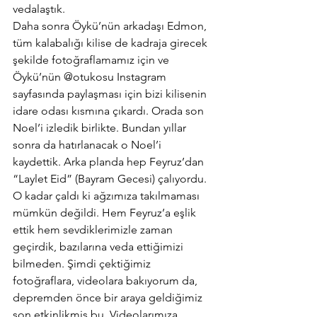
vedalaştık.
Daha sonra Öykü’nün arkadaşı Edmon, 
tüm kalabalığı kilise de kadraja girecek 
şekilde fotoğraflamamız için ve 
Öykü’nün @otukosu Instagram 
sayfasında paylaşması için bizi kilisenin 
idare odası kısmına çıkardı. Orada son 
Noel’i izledik birlikte. Bundan yıllar 
sonra da hatırlanacak o Noel’i 
kaydettik. Arka planda hep Feyruz’dan 
“Laylet Eid” (Bayram Gecesi) çalıyordu. 
O kadar çaldı ki ağzımıza takılmaması 
mümkün değildi. Hem Feyruz’a eşlik 
ettik hem sevdiklerimizle zaman 
geçirdik, bazılarına veda ettiğimizi 
bilmeden. Şimdi çektiğimiz 
fotoğraflara, videolara bakıyorum da, 
depremden önce bir araya geldiğimiz 
son etkinlikmiş bu. Videolarımıza 