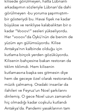
kilisede görülmeyen, hatta Lübnanlı 
arkadaşımın sözleriyle Lübnan’da dahi 
görülmeyen -bu yoruma şaşırmıştım- 
bir gösteriydi bu. Havai fişek ne kadar 
büyükse ve renkliyse kalabalıktan bir o 
kadar “Vooov!” sesleri yükseliyordu. 
Her “vooov”da Öykü’nün de benim de 
yüzüm ayrı gülümsüyordu. Kilise 
Antakya’nın kalbinde olduğu için 
kutlama birçok yerden gözüküyordu. 
Kilisenin bahçesine bakan restoran da 
tıklım tıklımdı. Hem kilisenin 
kutlamasına başka ses gitmesin diye 
hem de geceye özel olarak restoranda 
müzik çalmamış. Oradaki insanlar da 
ilahileri ve Feyruz’un Noel şarkılarını 
dinlemiş. O gece Noel uzun zamandır 
hiç olmadığı kadar coşkulu kutlandı 
Antakya’da. Pandemi yasaklarının tam 