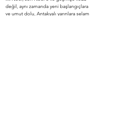
değil, aynı zamanda yeni başlangıçlara 
ve umut dolu, Antakyalı yarınlara selam 
dursun! Dedemin deyişiyle, Tanrı 
kaybettiğimiz canların meleklerini 
yardımcı kılsın. En yakın zamanda, o 
bahçede, kaybettiklerimizin anısıyla, 
sevdiklerimizle olma dileğiyle sağlıklı, 
umut dolu Noeller. 
Ğiyd ıl milad mejid
. 
Kil am u intum bi kheir
.