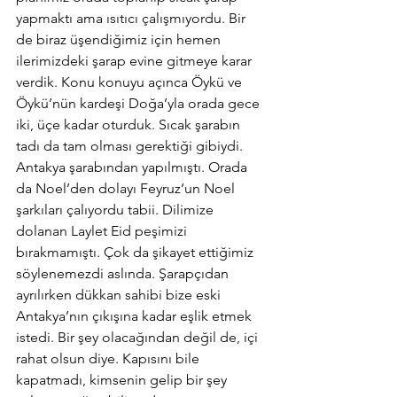
yapmaktı ama ısıtıcı çalışmıyordu. Bir 
de biraz üşendiğimiz için hemen 
ilerimizdeki şarap evine gitmeye karar 
verdik. Konu konuyu açınca Öykü ve 
Öykü’nün kardeşi Doğa’yla orada gece 
iki, üçe kadar oturduk. Sıcak şarabın 
tadı da tam olması gerektiği gibiydi. 
Antakya şarabından yapılmıştı. Orada 
da Noel’den dolayı Feyruz’un Noel 
şarkıları çalıyordu tabii. Dilimize 
dolanan Laylet Eid peşimizi 
bırakmamıştı. Çok da şikayet ettiğimiz 
söylenemezdi aslında. Şarapçıdan 
ayrılırken dükkan sahibi bize eski 
Antakya’nın çıkışına kadar eşlik etmek 
istedi. Bir şey olacağından değil de, içi 
rahat olsun diye. Kapısını bile 
kapatmadı, kimsenin gelip bir şey 