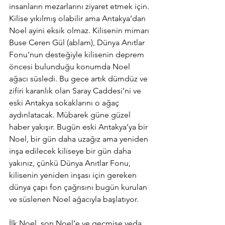
insanların mezarlarını ziyaret etmek için. 
Kilise yıkılmış olabilir ama Antakya’dan 
Noel ayini eksik olmaz. Kilisenin mimarı 
Buse Ceren Gül (ablam), Dünya Anıtlar 
Fonu’nun desteğiyle kilisenin deprem 
öncesi bulunduğu konumda Noel 
ağacı süsledi. Bu gece artık dümdüz ve 
zifiri karanlık olan Saray Caddesi’ni ve 
eski Antakya sokaklarını o ağaç 
aydınlatacak. Mübarek güne güzel 
haber yakışır. Bugün eski Antakya’ya bir 
Noel, bir gün daha uzağız ama yeniden 
inşa edilecek kiliseye bir gün daha 
yakınız, çünkü Dünya Anıtlar Fonu, 
kilisenin yeniden inşası için gereken 
dünya çapı fon çağrısını bugün kurulan 
ve süslenen Noel ağacıyla başlatıyor.
İlk Noel, son Noel’e ve geçmişe veda 