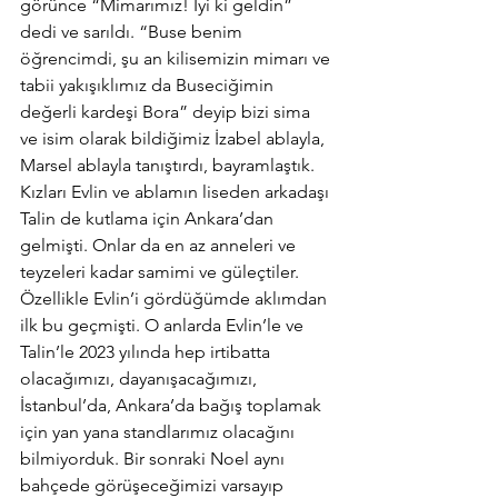
görünce “Mimarımız! İyi ki geldin” 
dedi ve sarıldı. “Buse benim 
öğrencimdi, şu an kilisemizin mimarı ve 
tabii yakışıklımız da Buseciğimin 
değerli kardeşi Bora” deyip bizi sima 
ve isim olarak bildiğimiz İzabel ablayla, 
Marsel ablayla tanıştırdı, bayramlaştık. 
Kızları Evlin ve ablamın liseden arkadaşı 
Talin de kutlama için Ankara’dan 
gelmişti. Onlar da en az anneleri ve 
teyzeleri kadar samimi ve güleçtiler. 
Özellikle Evlin’i gördüğümde aklımdan 
ilk bu geçmişti. O anlarda Evlin’le ve 
Talin’le 2023 yılında hep irtibatta 
olacağımızı, dayanışacağımızı, 
İstanbul’da, Ankara’da bağış toplamak 
için yan yana standlarımız olacağını 
bilmiyorduk. Bir sonraki Noel aynı 
bahçede görüşeceğimizi varsayıp 