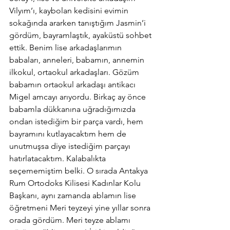
Vilyım’ı, kaybolan kedisini evimin 
sokağında ararken tanıştığım Jasmin’i 
gördüm, bayramlaştık, ayaküstü sohbet 
ettik. Benim lise arkadaşlarımın 
babaları, anneleri, babamın, annemin 
ilkokul, ortaokul arkadaşları. Gözüm 
babamın ortaokul arkadaşı antikacı 
Migel amcayı arıyordu. Birkaç ay önce 
babamla dükkanına uğradığımızda 
ondan istediğim bir parça vardı, hem 
bayramını kutlayacaktım hem de 
unutmuşsa diye istediğim parçayı 
hatırlatacaktım. Kalabalıkta 
seçememiştim belki. O sırada Antakya 
Rum Ortodoks Kilisesi Kadınlar Kolu 
Başkanı, aynı zamanda ablamın lise 
öğretmeni Meri teyzeyi yine yıllar sonra 
orada gördüm. Meri teyze ablamı 