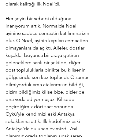
olarak kalktığı ilk Noel’di.
Her şeyin bir sebebi olduğuna 
inanıyorum artık. Normalde Noel 
ayinine sadece cemaatin katılımına izin 
olur. O Noel, ayinin kapıları cemaatten 
olmayanlara da açıktı. Aileler, dostlar 
kuşaklar boyunca bir araya getiren 
geleneklere sarılı bir şekilde, diğer 
dost topluluklarla birlikte bu kilisenin 
gölgesinde son kez toplandı. O zaman 
bilmiyorduk ama atalarımızın bildiği, 
bizim bildiğimiz kilise bize, bizler de 
ona veda ediyormuşuz. Kilisede 
geçirdiğimiz dört saat sonunda 
Öykü’yle kendimizi eski Antakya 
sokaklarına attık. İlk hedefimiz eski 
Antakya’da bulunan evimizdi. Asıl 
planımız orada toplanıp sıcak şarap 