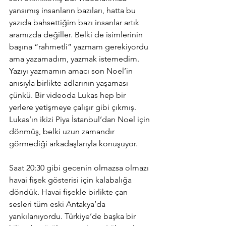
yansımış insanların bazıları, hatta bu 
yazıda bahsettiğim bazı insanlar artık 
aramızda değiller. Belki de isimlerinin 
başına “rahmetli” yazmam gerekiyordu 
ama yazamadım, yazmak istemedim. 
Yazıyı yazmamın amacı son Noel’in 
anısıyla birlikte adlarının yaşaması 
çünkü. Bir videoda Lukas hep bir 
yerlere yetişmeye çalışır gibi çıkmış. 
Lukas’ın ikizi Piya İstanbul’dan Noel için 
dönmüş, belki uzun zamandır 
görmediği arkadaşlarıyla konuşuyor.
Saat 20:30 gibi gecenin olmazsa olmazı 
havai fişek gösterisi için kalabalığa 
döndük. Havai fişekle birlikte çan 
sesleri tüm eski Antakya’da 
yankılanıyordu. Türkiye’de başka bir 