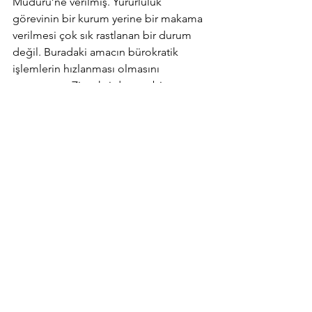
Müdürü’ne verilmiş. Yürürlülük 
görevinin bir kurum yerine bir makama 
verilmesi çok sık rastlanan bir durum 
değil. Buradaki amacın bürokratik 
işlemlerin hızlanması olmasını 
umuyorum. Zira aksi durum, bir 
zamanlar Ekümenik Patrikhane’nin 
muhatabını Eyüp Kaymakamlığı olarak 
gören anlayışa benzer bir anlayışla karşı 
karşıya olduğumuzu gösterir.
Yeni yönetmelik birçok kesimde 
özellikle seçim yapma özgürlüğüne 
kavuşulmuş olması sebebiyle mutluluk 
yarattı. Fakat detaylara girildikçe yeni 
belirsizlikler ve sorunlarla karşı karşıya 
olduğumuz aşikar. Bu sıkıntıların 
uygulama esnasında çok büyük 
sorunlar yaratmayacağını umuyorum. 
Ama 
daha önceki yazılarımda