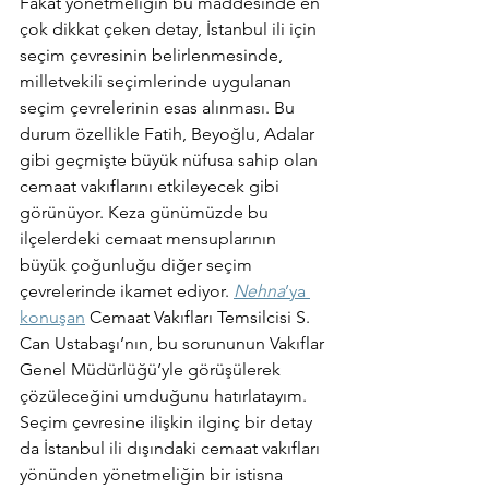
Fakat yönetmeliğin bu maddesinde en 
çok dikkat çeken detay, İstanbul ili için 
seçim çevresinin belirlenmesinde, 
milletvekili seçimlerinde uygulanan 
seçim çevrelerinin esas alınması. Bu 
durum özellikle Fatih, Beyoğlu, Adalar 
gibi geçmişte büyük nüfusa sahip olan 
cemaat vakıflarını etkileyecek gibi 
görünüyor. Keza günümüzde bu 
ilçelerdeki cemaat mensuplarının 
büyük çoğunluğu diğer seçim 
çevrelerinde ikamet ediyor. 
Nehna
’ya 
konuşan
 Cemaat Vakıfları Temsilcisi S. 
Can Ustabaşı’nın, bu sorununun Vakıflar 
Genel Müdürlüğü’yle görüşülerek 
çözüleceğini umduğunu hatırlatayım.
Seçim çevresine ilişkin ilginç bir detay 
da İstanbul ili dışındaki cemaat vakıfları 
yönünden yönetmeliğin bir istisna 