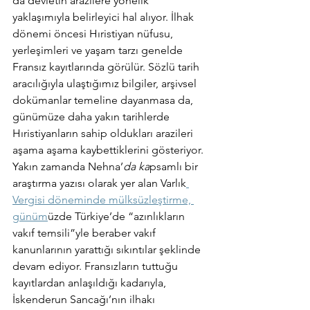
da devletin arazilere yönelik 
yaklaşımıyla belirleyici hal alıyor. İlhak 
dönemi öncesi Hıristiyan nüfusu, 
yerleşimleri ve yaşam tarzı genelde 
Fransız kayıtlarında görülür. Sözlü tarih 
aracılığıyla ulaştığımız bilgiler, arşivsel 
dokümanlar temeline dayanmasa da, 
günümüze daha yakın tarihlerde 
Hıristiyanların sahip oldukları arazileri 
aşama aşama kaybettiklerini gösteriyor. 
Yakın zamanda Nehna’
da ka
psamlı bir 
araştırma yazısı olarak yer alan Varlık
Vergisi döneminde mülksüzleştirme, 
günüm
üzde Türkiye’de “azınlıkların 
vakıf temsili”yle beraber vakıf 
kanunlarının yarattığı sıkıntılar şeklinde 
devam ediyor. Fransızların tuttuğu 
kayıtlardan anlaşıldığı kadarıyla, 
İskenderun Sancağı’nın ilhakı 