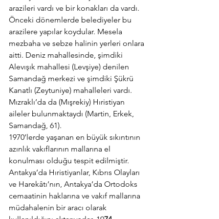
arazileri vardı ve bir konakları da vardı. 
Önceki dönemlerde belediyeler bu 
arazilere yapılar koydular. Mesela 
mezbaha ve sebze halinin yerleri onlara 
aitti. Deniz mahallesinde, şimdiki 
Alevışık mahallesi (Levşiye) denilen 
Samandağ merkezi ve şimdiki Şükrü 
Kanatlı (Zeytuniye) mahalleleri vardı. 
Mızraklı’da da (Mışrekiy) Hıristiyan 
aileler bulunmaktaydı (Martin, Erkek, 
Samandağ, 61).
1970’lerde yaşanan en büyük sıkıntının 
azınlık vakıflarının mallarına el 
konulması olduğu tespit edilmiştir. 
Antakya’da Hıristiyanlar, Kıbrıs Olayları 
ve Harekâtı’nın, Antakya’da Ortodoks 
cemaatinin haklarına ve vakıf mallarına 
müdahalenin bir aracı olarak 