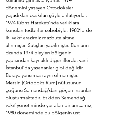
kullanıldığını aktarıyorlar. 19
74
dönemini yaşayan Ortodokslar 
yaşadıkları baskıları şöyle anlatıyorlar:
1974 Kıbrıs Harekatı’nda varlıklara 
konulan tedbirler sebebiyle, 1980’lerde 
iki vakıf arazimiz mazbuta altına 
alınmıştır. Satışları yapılmıştır. Bunların 
dışında 1974 olayları bölgenin 
yapısından kaynaklı diğer illerde, yani 
İstanbul’da yaşananlar gibi değildir. 
Buraya yansıması aynı olmamıştır. 
Mersin [Ortodoks Rum] nüfusunun 
çoğunu Samandağ’dan göçen insanlar 
oluşturmaktadır. Eskiden Samandağ 
vakıf yönetiminde yer alan bir amcamız, 
1980 döneminde bu bölgenin üst 
rütbeli bir komutanı tarafından vakıf 
arazilerini gönüllü olarak devretmeleri 
için üzerine baskı kurulduğunu ve 