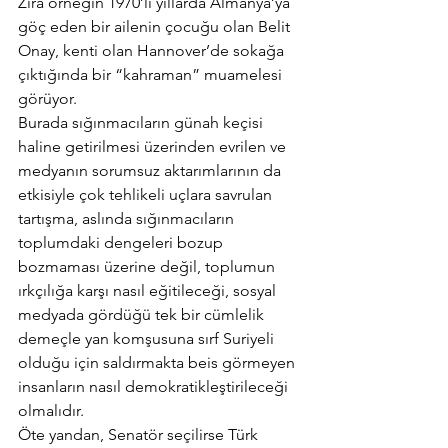
Zira örneğin 1970’li yıllarda Almanya’ya 
göç eden bir ailenin çocuğu olan Belit 
Onay, kenti olan Hannover’de sokağa 
çıktığında bir “kahraman” muamelesi 
görüyor.
Burada sığınmacıların günah keçisi 
haline getirilmesi üzerinden evrilen ve 
medyanın sorumsuz aktarımlarının da 
etkisiyle çok tehlikeli uçlara savrulan 
tartışma, aslında sığınmacıların 
toplumdaki dengeleri bozup 
bozmaması üzerine değil, toplumun 
ırkçılığa karşı nasıl eğitileceği, sosyal 
medyada gördüğü tek bir cümlelik 
demeçle yan komşusuna sırf Suriyeli 
olduğu için saldırmakta beis görmeyen 
insanların nasıl demokratikleştirileceği 
olmalıdır.
Öte yandan, Senatör seçilirse Türk 